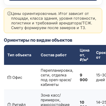
Цены ориентировочные. Итог зависит от
площади, класса здания, уровня готовности,
логистики и требований арендатора/ТСЖ.
Смету формируем после замеров и ТЗ.
Ориентиры по видам объектов
Цена
Срок
Тип объекта
Состав работ
от,
от
₽/м²
Перепланировка,
сети, отделка
9
15–3
Офис
под open-space/
900
дней
кабинеты
Зона касс/
примерок,
10
14–2
Ритейл
износостойкие