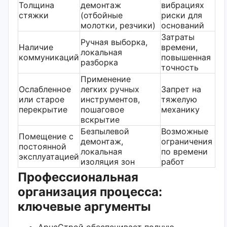
Толщина
демонтаж
вибрациях
стяжки
(отбойные
риски для
молотки, резчики)
оснований
Затраты
Ручная выборка,
Наличие
времени,
локальная
коммуникаций
повышенная
разборка
точность
Применение
Ослабленное
легких ручных
Запрет на
или старое
инструментов,
тяжелую
перекрытие
пошаговое
механику
вскрытие
Безпылевой
Возможные
Помещение с
демонтаж,
ограничения
постоянной
локальная
по времени
эксплуатацией
изоляция зон
работ
Профессиональная
организация процесса:
ключевые аргументы
АрнсСтрой обеспечивает полную