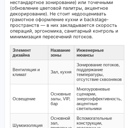
нестандартное зонирование) или точечными
(обновление цветовой палитры, акцентное
декорирование). Не стоит недооценивать
грамотное оформление кухни и backstage-
пространств — в них закладывается скорость
операций, эргономика, санитарный контроль и
минимизация пересечений потоков.
Элемент
Название
Инженерные
дизайна
зоны
нюансы
Зонирование потоков,
Вентиляция и
поддержание
Зал, кухня
климат
температуры,
отсутствие сквозняков
Многоуровневые
Основные
сценарии,
Освещение
залы, VIP,
энергоэффективность,
бар
акцентные
светильники
Основной
Вспомогательные
зал,
конструкции,
Шумоизоляция
приватные
отделочные