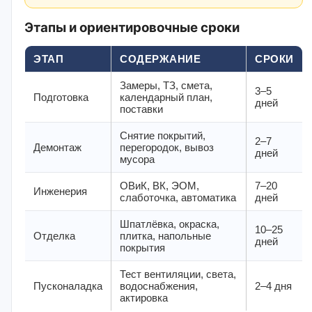
Этапы и ориентировочные сроки
ЭТАП
СОДЕРЖАНИЕ
СРОКИ
Замеры, ТЗ, смета,
3–5
Подготовка
календарный план,
дней
поставки
Снятие покрытий,
2–7
Демонтаж
перегородок, вывоз
дней
мусора
ОВиК, ВК, ЭОМ,
7–20
Инженерия
слаботочка, автоматика
дней
Шпатлёвка, окраска,
10–25
Отделка
плитка, напольные
дней
покрытия
Тест вентиляции, света,
Пусконаладка
водоснабжения,
2–4 дня
актировка