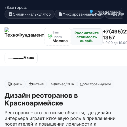
«Ваш город:
.
Определение...
Онлайн-калькулятор
Фиксированная цена
Беспла
+7(495)2
Ваш
Рассчитайте
город
стоимость
1357
Москва
онлайн
с 9.00 до 19.0
Меню
Офисы
Ритейл
Фитнес/СПА
Рестораны/кафе
Дизайн ресторанов в
Красноармейске
Рестораны – это сложные объекты, где дизайн
интерьера играет ключевую роль в привлечении
посетителей и повышении лояльности к