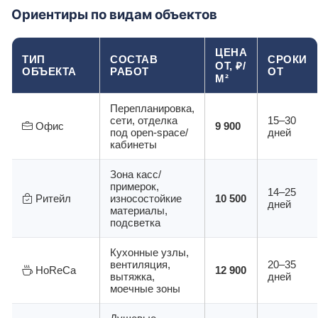
Ориентиры по видам объектов
ЦЕНА
ТИП
СОСТАВ
СРОКИ
ОТ, ₽/
ОБЪЕКТА
РАБОТ
ОТ
М²
Перепланировка,
сети, отделка
15–30
Офис
9 900
под open-space/
дней
кабинеты
Зона касс/
примерок,
14–25
Ритейл
износостойкие
10 500
дней
материалы,
подсветка
Кухонные узлы,
вентиляция,
20–35
HoReCa
12 900
вытяжка,
дней
моечные зоны