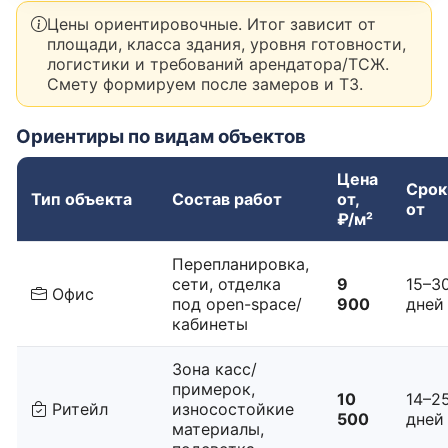
Цены ориентировочные. Итог зависит от
площади, класса здания, уровня готовности,
логистики и требований арендатора/ТСЖ.
Смету формируем после замеров и ТЗ.
Ориентиры по видам объектов
Цена
Срок
Тип объекта
Состав работ
от,
от
₽/м²
Перепланировка,
сети, отделка
9
15–3
Офис
под open-space/
900
дней
кабинеты
Зона касс/
примерок,
10
14–2
Ритейл
износостойкие
500
дней
материалы,