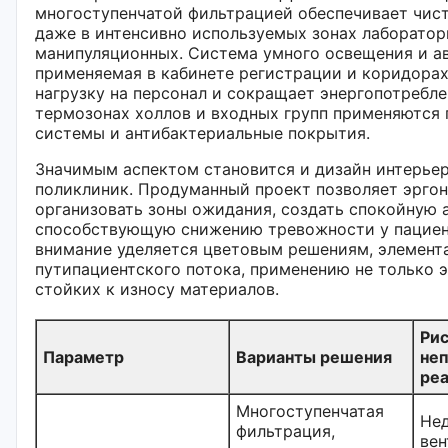
многоступенчатой фильтрацией обеспечивает чист
даже в интенсивно используемых зонах лаборатор
манипуляционных. Система умного освещения и а
применяемая в кабинете регистрации и коридорах
нагрузку на персонал и сокращает энергопотребле
термозонах холлов и входных групп применяются
системы и антибактериальные покрытия.
Значимым аспектом становится и дизайн интерье
поликлиник. Продуманный проект позволяет эрго
организовать зоны ожидания, создать спокойную 
способствующую снижению тревожности у пациен
внимание уделяется цветовым решениям, элемент
путипациентского потока, применению не только э
стойких к износу материалов.
Рис
Параметр
Варианты решения
не
ре
Многоступенчатая
Не
фильтрация,
вен