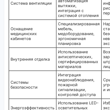
автоматизация
Система вентиляции
ин
вытяжки,
рис
интеграция с
пер
системой отопления
Специализированная
На
Оснащение
мебель,
ста
медицинских
медоборудование,
без
кабинетов
эргономичная
не
планировка
экс
Использование
Во
антисептических,
зар
Внутренняя отделка
сертифицированных
шт
материалов
ли
Интеграция
видеонаблюдения,
Сры
Системы
пожарной
угр
безопасности
сигнализации,
и 
контролей доступа
Использование LED-
Из
Энергоэффективность
осветительных
экс