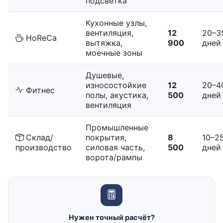
подсветка
Кухонные узлы,
вентиляция,
12
20–3
HoReCa
вытяжка,
900
дней
моечные зоны
Душевые,
износостойкие
12
20–4
Фитнес
полы, акустика,
500
дней
вентиляция
Промышленные
Склад/
покрытия,
8
10–2
производство
силовая часть,
500
дней
ворота/рампы
Нужен точный расчёт?