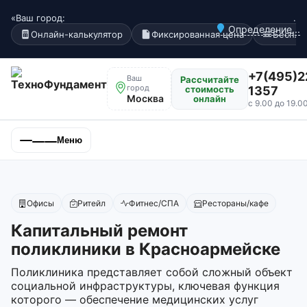
«Ваш город:
.
Определение...
Онлайн-калькулятор
Фиксированная цена
Беспла
+7(495)2
Ваш
Рассчитайте
город
стоимость
1357
Москва
онлайн
с 9.00 до 19.0
Меню
Офисы
Ритейл
Фитнес/СПА
Рестораны/кафе
Капитальный ремонт
поликлиники в Красноармейске
Поликлиника представляет собой сложный объект
социальной инфраструктуры, ключевая функция
которого — обеспечение медицинских услуг