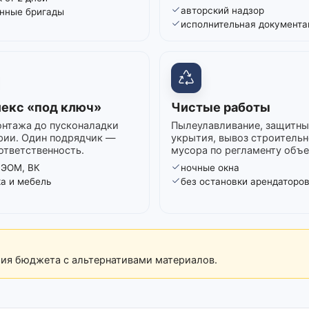
авторский надзор
нные бригады
исполнительная документа
екс «под ключ»
Чистые работы
нтажа до пусконаладки
Пылеулавливание, защитны
рии. Один подрядчик —
укрытия, вывоз строительн
ответственность.
мусора по регламенту объе
 ЭОМ, ВК
ночные окна
ка и мебель
без остановки арендаторо
рия бюджета с альтернативами материалов.