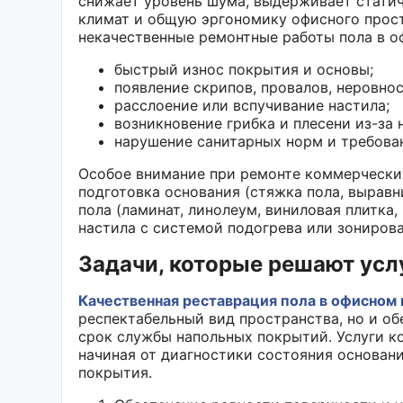
снижает уровень шума, выдерживает статич
климат и общую эргономику офисного прос
некачественные ремонтные работы пола в оф
быстрый износ покрытия и основы;
появление скрипов, провалов, неровнос
расслоение или вспучивание настила;
возникновение грибка и плесени из-за
нарушение санитарных норм и требова
Особое внимание при ремонте коммерческих
подготовка основания (стяжка пола, вырав
пола (ламинат, линолеум, виниловая плитка
настила с системой подогрева или зониров
Задачи, которые решают усл
Качественная реставрация пола в офисно
респектабельный вид пространства, но и о
срок службы напольных покрытий. Услуги к
начиная от диагностики состояния основани
покрытия.