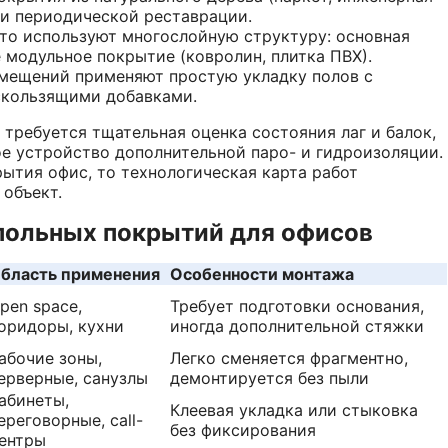
а и периодической реставрации.
сто используют многослойную структуру: основная
модульное покрытие (ковролин, плитка ПВХ).
мещений применяют простую укладку полов с
скользящими добавками.
 требуется тщательная оценка состояния лаг и балок,
ое устройство дополнительной паро- и гидроизоляции.
ытия офис, то технологическая карта работ
объект.
польных покрытий для офисов
бласть применения
Особенности монтажа
pen space,
Требует подготовки основания,
оридоры, кухни
иногда дополнительной стяжки
абочие зоны,
Легко сменяется фрагментно,
ерверные, санузлы
демонтируется без пыли
абинеты,
Клеевая укладка или стыковка
ереговорные, call-
без фиксирования
ентры