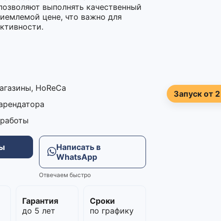
позволяют выполнять качественный
иемлемой цене, что важно для
ктивности.
магазины, HoReCa
Запуск от 2
 арендатора
 работы
ны
Написать в
WhatsApp
Отвечаем быстро
м
Гарантия
Сроки
до 5 лет
по графику