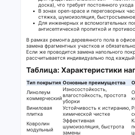
доска), что требует постоянного уход
В зонах open-space и переговорных ча
стяжка, шумоизоляция, быстросъемное 
Для инженерных и вспомогательных по
антисептической пропиткой и противо
В рамках ремонта деревянного пола в офисе
замена фрагментных участков и обязательн
Если же проводится замена напольного покр
рассчитывается индивидуально под каждый 
Таблица: Характеристики на
Тип покрытия
Основные преимущества
О
Износостойкость,
Линолеум
O
влагостойкость, простота
коммерческий
к
уборки
Виниловая
Устойчивость к истиранию,
Р
плитка
химической чистке
с
Эффективная
К
Ковролин
шумоизоляция, быстрота
п
модульный
замены
ц