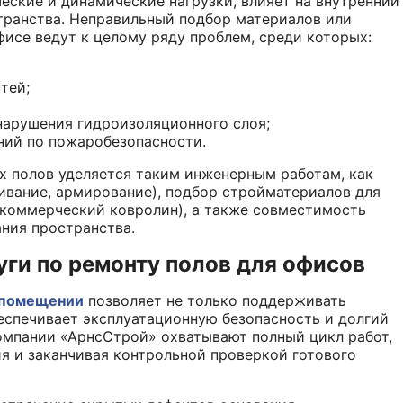
еские и динамические нагрузки, влияет на внутренний
транства. Неправильный подбор материалов или
исе ведут к целому ряду проблем, среди которых:
тей;
 нарушения гидроизоляционного слоя;
ний по пожаробезопасности.
 полов уделяется таким инженерным работам, как
нивание, армирование), подбор стройматериалов для
, коммерческий ковролин), а также совместимость
ания пространства.
уги по ремонту полов для офисов
м помещении
позволяет не только поддерживать
беспечивает эксплуатационную безопасность и долгий
омпании «АрнсСтрой» охватывают полный цикл работ,
я и заканчивая контрольной проверкой готового