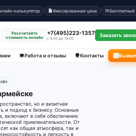
нлайн-калькулятор
Фиксированная цена
Бесплатный
+7(495)223-1357
Рассчитайте
Заказать звон
стоимость онлайн
с 9.00 до 19.00
ании
Работа и отзывы
Контакты
Вызват
кафе
армейске
ространство, но и визитная
ь и подход к бизнесу. Основные
е, включают в себя обеспечение
тической привлекательности. От
сят как общая атмосфера, так и
износостойкость и легкость в