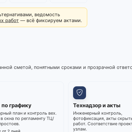
ьтернативами, ведомость
ых работ
— всё фиксируем актами.
нной сметой, понятными сроками и прозрачной ответ
 по графику
Технадзор и акты
рный план и контроль вех.
Инженерный контроль,
в окна по регламенту ТЦ/
фотофиксация, акты скрыт
простоев.
работ. Соответствие проек
узлам.
 от 2 дней