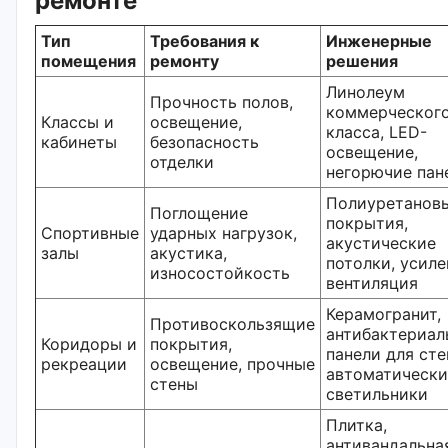
ремонте
Тип
Требования к
Инженерные
помещения
ремонту
решения
Линолеум
Прочность полов,
коммерческог
Классы и
освещение,
класса, LED-
кабинеты
безопасность
освещение,
отделки
негорючие пан
Полиуретанов
Поглощение
покрытия,
Спортивные
ударных нагрузок,
акустические
залы
акустика,
потолки, усиле
износостойкость
вентиляция
Керамогранит,
Противоскользящие
антибактериал
Коридоры и
покрытия,
панели для сте
рекреации
освещение, прочные
автоматически
стены
светильники
Плитка,
антивандальна