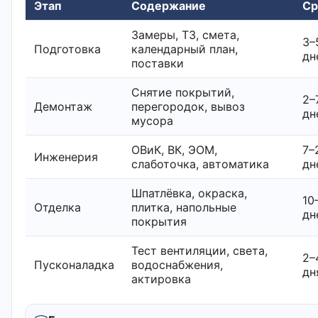
Этап
Содержание
Ср
Замеры, ТЗ, смета,
3–
Подготовка
календарный план,
дн
поставки
Снятие покрытий,
2–
Демонтаж
перегородок, вывоз
дн
мусора
ОВиК, ВК, ЭОМ,
7–
Инженерия
слаботочка, автоматика
дн
Шпатлёвка, окраска,
10
Отделка
плитка, напольные
дн
покрытия
Тест вентиляции, света,
2–
Пусконаладка
водоснабжения,
дн
актировка