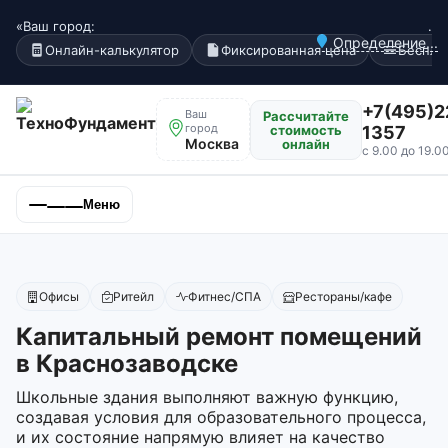
«Ваш город:
.
Определение...
Онлайн-калькулятор
Фиксированная цена
Беспла
+7(495)2
Ваш
Рассчитайте
город
стоимость
1357
Москва
онлайн
с 9.00 до 19.0
Меню
Офисы
Ритейл
Фитнес/СПА
Рестораны/кафе
Капитальный ремонт помещений
в Краснозаводске
Школьные здания выполняют важную функцию,
создавая условия для образовательного процесса,
и их состояние напрямую влияет на качество