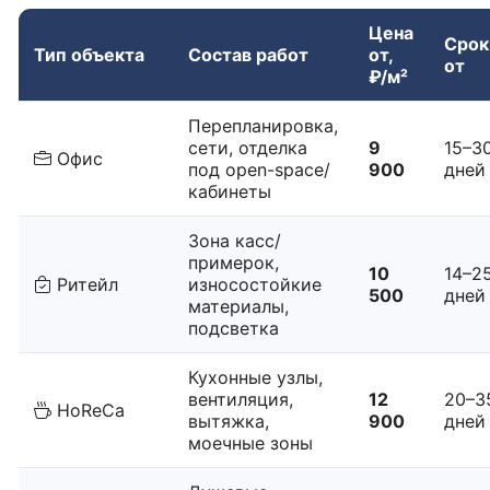
Цена
Срок
Тип объекта
Состав работ
от,
от
₽/м²
Перепланировка,
сети, отделка
9
15–3
Офис
под open-space/
900
дней
кабинеты
Зона касс/
примерок,
10
14–2
Ритейл
износостойкие
500
дней
материалы,
подсветка
Кухонные узлы,
вентиляция,
12
20–3
HoReCa
вытяжка,
900
дней
моечные зоны