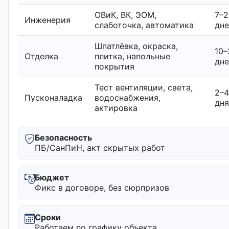
ОВиК, ВК, ЭОМ,
7–2
Инженерия
слаботочка, автоматика
дн
Шпатлёвка, окраска,
10–
Отделка
плитка, напольные
дн
покрытия
Тест вентиляции, света,
2–4
Пусконаладка
водоснабжения,
дня
актировка
Безопасность
ПБ/СанПиН, акт скрытых работ
Бюджет
Фикс в договоре, без сюрпризов
Сроки
Работаем по графику объекта