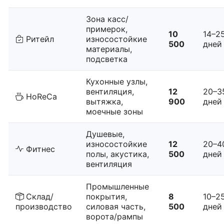
Зона касс/
примерок,
10
14–2
Ритейл
износостойкие
500
дней
материалы,
подсветка
Кухонные узлы,
вентиляция,
12
20–3
HoReCa
вытяжка,
900
дней
моечные зоны
Душевые,
износостойкие
12
20–4
Фитнес
полы, акустика,
500
дней
вентиляция
Промышленные
Склад/
покрытия,
8
10–2
производство
силовая часть,
500
дней
ворота/рампы