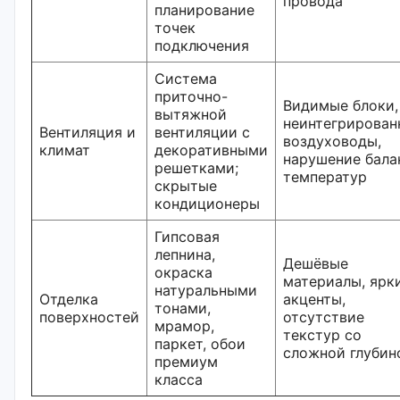
провода
планирование
точек
подключения
Система
приточно-
Видимые блоки,
вытяжной
неинтегрирован
Вентиляция и
вентиляции с
воздуховоды,
климат
декоративными
нарушение бала
решетками;
температур
скрытые
кондиционеры
Гипсовая
лепнина,
Дешёвые
окраска
материалы, ярк
натуральными
Отделка
акценты,
тонами,
поверхностей
отсутствие
мрамор,
текстур со
паркет, обои
сложной глубин
премиум
класса