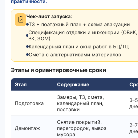
практичности.
Чек-лист запуска:
ТЗ + поэтажный план + схема эвакуации
Спецификация отделки и инженерии (ОВиК,
ВК, ЭОМ)
Календарный план и окна работ в БЦ/ТЦ
Смета с альтернативами материалов
Этапы и ориентировочные сроки
Этап
Содержание
Ср
Замеры, ТЗ, смета,
3–5
Подготовка
календарный план,
дн
поставки
Снятие покрытий,
2–7
Демонтаж
перегородок, вывоз
дн
мусора