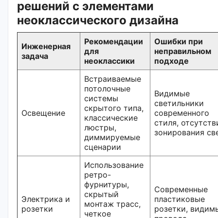
решений с элементами
неоклассического дизайна
Рекомендации
Ошибки при
Инженерная
для
неправильном
задача
неоклассики
подходе
Встраиваемые
потолочные
Видимые
системы
светильники
скрытого типа,
Освещение
современного
классические
стиля, отсутств
люстры,
зонирования св
диммируемые
сценарии
Использование
ретро-
фурнитуры,
Современные
скрытый
Электрика и
пластиковые
монтаж трасс,
розетки
розетки, видим
четкое