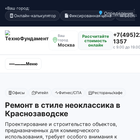
«Ваш город:
.
Определение...
Онлайн-калькулятор
Фиксированная цена
Беспла
+7(495)2
Ваш
Рассчитайте
город
стоимость
1357
Москва
онлайн
с 9.00 до 19.0
Меню
Офисы
Ритейл
Фитнес/СПА
Рестораны/кафе
Ремонт в стиле неоклассика в
Краснозаводске
Проектирование и строительство объектов,
предназначенных для коммерческого
использования, требует особого внимания к