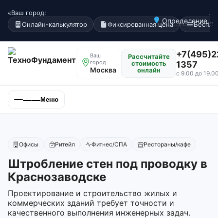
«Ваш город:
.
Определение...
Онлайн-калькулятор
Фиксированная цена
Беспла
+7(495)2
Ваш
Рассчитайте
город
стоимость
1357
Москва
онлайн
с 9.00 до 19.0
Меню
Офисы
Ритейл
Фитнес/СПА
Рестораны/кафе
Штробление стен под проводку в
Краснозаводске
Проектирование и строительство жилых и
коммерческих зданий требует точности и
качественного выполнения инженерных задач.