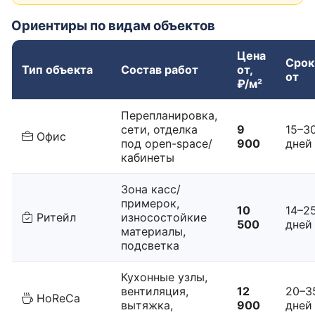
Ориентиры по видам объектов
Цена
Срок
Тип объекта
Состав работ
от,
от
₽/м²
Перепланировка,
сети, отделка
9
15–3
Офис
под open-space/
900
дней
кабинеты
Зона касс/
примерок,
10
14–2
Ритейл
износостойкие
500
дней
материалы,
подсветка
Кухонные узлы,
вентиляция,
12
20–3
HoReCa
вытяжка,
900
дней