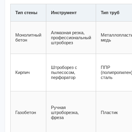
Тип стены
Инструмент
Тип труб
Алмазная резка,
Монолитный
Металлопласти
профессиональный
бетон
медь
штроборез
Штроборез с
ППР
Кирпич
пылесосом,
(полипропилен)
перфоратор
сталь
Ручная
Газобетон
штроборезка,
Пластик
фреза