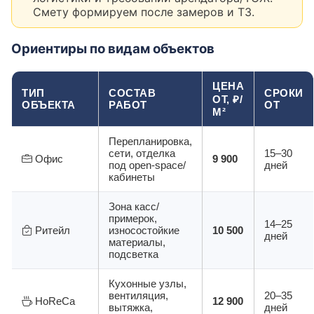
Смету формируем после замеров и ТЗ.
Ориентиры по видам объектов
ЦЕНА
ТИП
СОСТАВ
СРОКИ
ОТ, ₽/
ОБЪЕКТА
РАБОТ
ОТ
М²
Перепланировка,
сети, отделка
15–30
Офис
9 900
под open-space/
дней
кабинеты
Зона касс/
примерок,
14–25
Ритейл
износостойкие
10 500
дней
материалы,
подсветка
Кухонные узлы,
вентиляция,
20–35
HoReCa
12 900
вытяжка,
дней