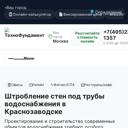
«Ваш город:
.
Определение...
Онлайн-калькулятор
Фиксированная цена
Беспла
+7(495)2
Ваш
Рассчитайте
город
стоимость
1357
Москва
онлайн
с 9.00 до 19.0
Меню
Офисы
Ритейл
Фитнес/СПА
Рестораны/кафе
Штробление стен под трубы
водоснабжения в
Краснозаводске
Проектирование и строительство современных
объектов водоснабжения требуют особого