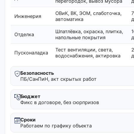
перегородок, вывоз мусора
ОВиК, ВК, ЭОМ, слаботочка,
Инженерия
автоматика
Шпатлёвка, окраска, плитка,
1
Отделка
напольные покрытия
Тест вентиляции, света,
Пусконаладка
водоснабжения, актировка
Безопасность
ПБ/СанПиН, акт скрытых работ
Бюджет
Фикс в договоре, без сюрпризов
Сроки
Работаем по графику объекта