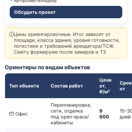
Авторский/технадзор
Обсудить проект
Цены ориентировочные. Итог зависит от
площади, класса здания, уровня готовности,
логистики и требований арендатора/ТСЖ.
Смету формируем после замеров и ТЗ.
Ориентиры по видам объектов
Цена
Срок
Тип объекта
Состав работ
от,
от
₽/м²
Перепланировка,
сети, отделка
9
15–3
Офис
под open-space/
900
дней
кабинеты