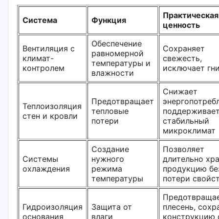
Практическая
Система
Функция
ценность
Обеспечение
Вентиляция с
Сохраняет
равномерной
климат-
свежесть,
температуры и
контролем
исключает гн
влажности
Снижает
Предотвращает
энергопотребл
Теплоизоляция
тепловые
поддерживае
стен и кровли
потери
стабильный
микроклимат
Создание
Позволяет
Системы
нужного
длительно хр
охлаждения
режима
продукцию бе
температуры
потери свойс
Предотвраща
Гидроизоляция
Защита от
плесень, сохр
основания
влаги
конструкцию 