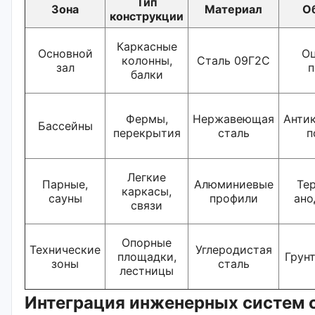
Тип
Зона
Материал
О
конструкции
Каркасные
Основной
Оц
колонны,
Сталь 09Г2С
зал
п
балки
Фермы,
Нержавеющая
Анти
Бассейны
перекрытия
сталь
п
Легкие
Парные,
Алюминиевые
Те
каркасы,
сауны
профили
ано
связи
Опорные
Технические
Углеродистая
площадки,
Грун
зоны
сталь
лестницы
Интеграция инженерных систем 