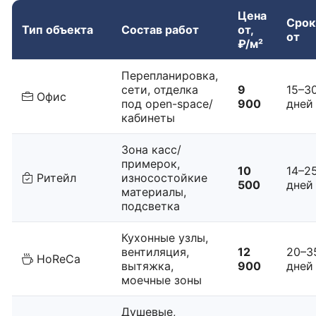
Цена
Срок
Тип объекта
Состав работ
от,
от
₽/м²
Перепланировка,
сети, отделка
9
15–3
Офис
под open-space/
900
дней
кабинеты
Зона касс/
примерок,
10
14–2
Ритейл
износостойкие
500
дней
материалы,
подсветка
Кухонные узлы,
вентиляция,
12
20–3
HoReCa
вытяжка,
900
дней
моечные зоны
Душевые,