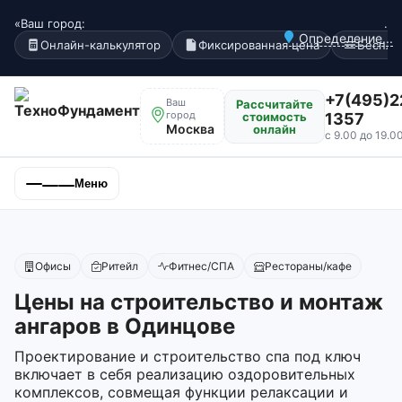
«Ваш город:
.
Определение...
Онлайн-калькулятор
Фиксированная цена
Беспла
+7(495)2
Ваш
Рассчитайте
город
стоимость
1357
Москва
онлайн
с 9.00 до 19.0
Меню
Офисы
Ритейл
Фитнес/СПА
Рестораны/кафе
Цены на строительство и монтаж
ангаров в Одинцове
Проектирование и строительство спа под ключ
включает в себя реализацию оздоровительных
комплексов, совмещая функции релаксации и