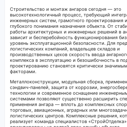
Строительство и монтаж ангаров сегодня — это
высокотехнологичный процесс, требующий интег
инженерных систем, грамотного проектирования 
глубокого понимания назначения объекта. От стаб
работы архитектурных и инженерных решений в а
зависит и бесперебойность функционирования биз
уровень эксплуатационной безопасности. Для пре
логистических компаний, владельцев складов и
производственных цехов скорость ввода ангарног
комплекса в эксплуатацию и безошибочность в по
проектированию становятся критически значимы
факторами.
Металлоконструкции, модульная сборка, примене
сэндвич-панелей, защита от коррозии, энергосбе
технологии и современное оснащение инженерны
системами позволяют существенно расширить сп
применения ангара — вплоть до комплексных спор
торговых, авиационных, аграрных или многозадач
логистических центров. Комплексные решения, ко
реализует команда специалистов «СтройОтделка»
ориентированы на долгий срок службы объекта,