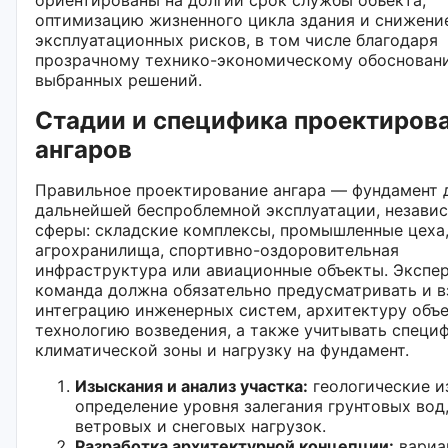
оптимизацию жизненного цикла здания и снижени
эксплуатационных рисков, в том числе благодаря
прозрачному технико-экономическому обоснован
выбранных решений.
Стадии и специфика проектиров
ангаров
Правильное проектирование ангара — фундамент 
дальнейшей беспроблемной эксплуатации, незави
сферы: складские комплексы, промышленные цеха
агрохранилища, спортивно-оздоровительная
инфраструктура или авиационные объекты. Экспе
команда должна обязательно предусматривать и 
интеграцию инженерных систем, архитектуру объе
технологию возведения, а также учитывать специ
климатической зоны и нагрузку на фундамент.
Изыскания и анализ участка:
геологические и
определение уровня залегания грунтовых вод,
ветровых и снеговых нагрузок.
Разработка архитектурной концепции:
вариа