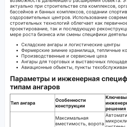
возможность дальнейшего расширения объекта. Э
актуально при строительстве спа комплексов, орг
бассейнов и банных комплексов, создании спорти
оздоровительных центров. Использование соврем
строительных технологий облегчает как первично
проектирование, так и последующую реконструкц
мере роста бизнеса или смены специфики деятель
Складские ангары и логистические центры
Фермерские зимние хранилища, тепличные к
Производственные и сервисные цеха
Ангары для торговых и выставочных площад
Авиационные объекты, пункты техобслужива
Параметры и инженерная специф
типам ангаров
Ключевы
Особенности
Тип ангара
инженер
конструкции
решения
Автомат
Максимальная
микрокли
вместимость, ворота
системы