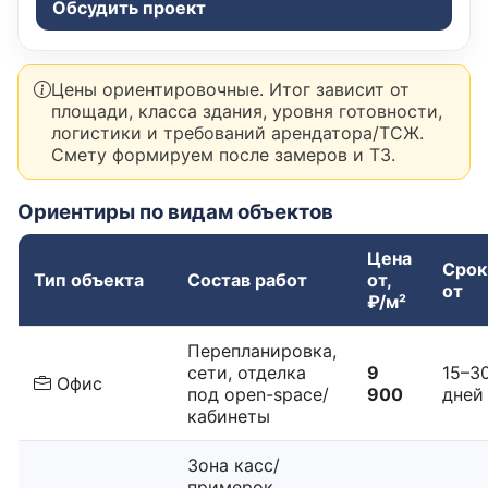
Обсудить проект
Цены ориентировочные. Итог зависит от
площади, класса здания, уровня готовности,
логистики и требований арендатора/ТСЖ.
Смету формируем после замеров и ТЗ.
Ориентиры по видам объектов
Цена
Срок
Тип объекта
Состав работ
от,
от
₽/м²
Перепланировка,
сети, отделка
9
15–3
Офис
под open-space/
900
дней
кабинеты
Зона касс/
примерок,