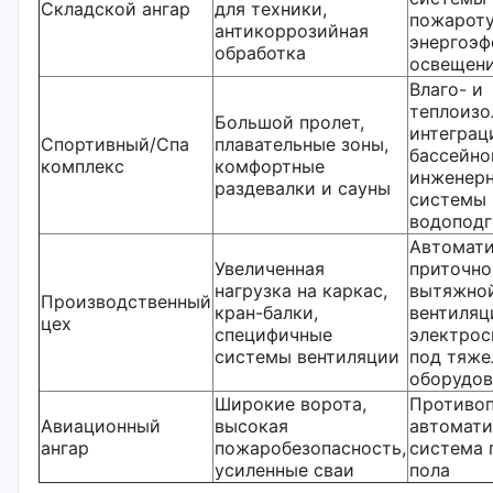
Складской ангар
для техники,
пожароту
антикоррозийная
энергоэф
обработка
освещен
Влаго- и
теплоизо
Большой пролет,
интеграц
Спортивный/Спа
плавательные зоны,
бассейно
комплекс
комфортные
инженер
раздевалки и сауны
системы
водоподг
Автомат
Увеличенная
приточно
нагрузка на каркас,
вытяжно
Производственный
кран-балки,
вентиляц
цех
специфичные
электрос
системы вентиляции
под тяже
оборудов
Широкие ворота,
Противо
Авиационный
высокая
автомати
ангар
пожаробезопасность,
система 
усиленные сваи
пола