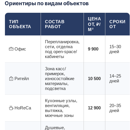
Ориентиры по видам объектов
ЦЕНА
ТИП
СОСТАВ
СРОКИ
ОТ, ₽/
ОБЪЕКТА
РАБОТ
ОТ
М²
Перепланировка,
сети, отделка
15–30
Офис
9 900
под open-space/
дней
кабинеты
Зона касс/
примерок,
14–25
Ритейл
износостойкие
10 500
дней
материалы,
подсветка
Кухонные узлы,
вентиляция,
20–35
HoReCa
12 900
вытяжка,
дней
моечные зоны
Душевые,