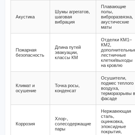
Плавающие
Шумы агрегатов,
полы,
Акустика
шаговая
виброразвязка,
вибрация
акустические
маты
Отделки КМ1–
КМ2,
Длина путей
Пожарная
дополнительны
эвакуации,
безопасность
лестничные
классы КМ
клетки/выходы
на кровлю
Осушители,
подмес теплого
Климат и
Точка росы,
воздуха,
осушение
конденсат
терморазрывы 
фасаде
Нержавеющая
сталь,
Хлор-,
оцинковка,
Коррозия
солесодержащие
эпоксидные
пары
покрытия,