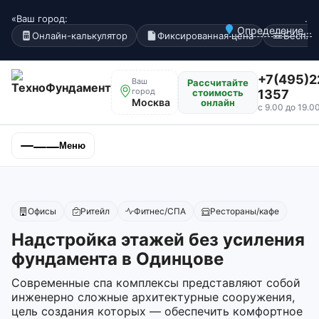
«Ваш город:
.
Определение...
Онлайн-калькулятор
Фиксированная цена
Беспла
+7(495)2
Ваш
Рассчитайте
город
стоимость
1357
Москва
онлайн
с 9.00 до 19.0
Меню
Офисы
Ритейл
Фитнес/СПА
Рестораны/кафе
Надстройка этажей без усиления
фундамента в Одинцове
Современные спа комплексы представляют собой
инженерно сложные архитектурные сооружения,
цель создания которых — обеспечить комфортное