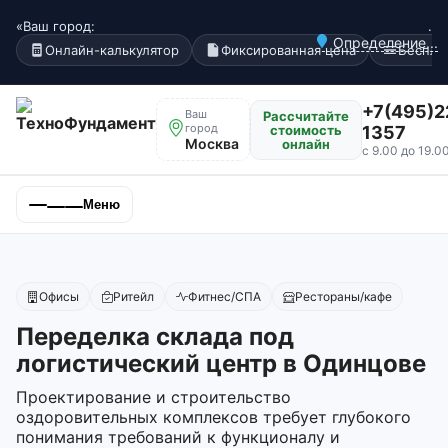
«Ваш город:
.
Определение...
Онлайн-калькулятор
Фиксированная цена
Беспла
+7(495)2
Ваш
Рассчитайте
город
стоимость
1357
Москва
онлайн
с 9.00 до 19.0
Меню
Офисы
Ритейл
Фитнес/СПА
Рестораны/кафе
Переделка склада под
логистический центр в Одинцове
Проектирование и строительство
оздоровительных комплексов требует глубокого
понимания требований к функционалу и