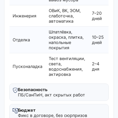
ОВиК, ВК, ЭОМ,
7–20
Инженерия
слаботочка,
дней
автоматика
Шпатлёвка,
окраска, плитка,
10–25
Отделка
напольные
дней
покрытия
Тест вентиляции,
света,
2–4
Пусконаладка
водоснабжения,
дня
актировка
Безопасность
ПБ/СанПиН, акт скрытых работ
Бюджет
Фикс в договоре, без сюрпризов