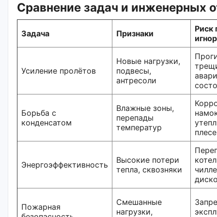
Сравнение задач и инженерных о
Риск 
Задача
Признаки
игно
Прог
Новые нагрузки,
трещ
Усиление пролётов
подвесы,
авар
антресоли
сост
Корро
Влажные зоны,
Борьба с
намо
перепады
конденсатом
утепл
температур
плесе
Перег
Высокие потери
котел
Энергоэффективность
тепла, сквозняки
чилле
диск
Смешанные
Запр
Пожарная
нагрузки,
экспл
безопасность