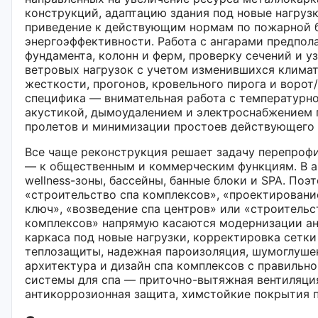
конструкций, адаптацию здания под новые нагрузк
приведение к действующим нормам по пожарной 
энергоэффективности. Работа с ангарами предпол
фундамента, колонн и ферм, проверку сечений и уз
ветровых нагрузок с учетом изменившихся климат
жесткости, прогонов, кровельного пирога и воро
специфика — внимательная работа с температур
акустикой, дымоудалением и электроснабжением 
пролетов и минимизации простоев действующего 
Все чаще реконструкция решает задачу перепрофи
— к общественным и коммерческим функциям. В а
wellness-зоны, бассейны, банные блоки и SPA. Поэ
«строительство спа комплексов», «проектировани
ключ», «возведение спа центров» или «строительс
комплексов» напрямую касаются модернизации ан
каркаса под новые нагрузки, корректировка сетки
теплозащиты, надежная пароизоляция, шумоглуше
архитектура и дизайн спа комплексов с правиль
системы для спа — приточно-вытяжная вентиляция
антикоррозионная защита, химстойкие покрытия п