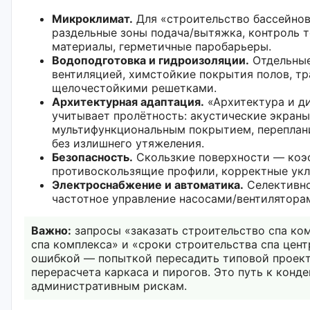
Микроклимат.
Для «строительство бассейнов
раздельные зоны подача/вытяжка, контроль 
материалы, герметичные паробарьеры.
Водоподготовка и гидроизоляции.
Отдельные
вентиляцией, химстойкие покрытия полов, тр
щелочестойкими решетками.
Архитектурная адаптация.
«Архитектура и ди
учитывает пролётность: акустические экраны
мультифункциональным покрытием, переплан
без излишнего утяжеления.
Безопасность.
Скользкие поверхности — коэ
противоскользящие профили, корректные укл
Электроснабжение и автоматика.
Селективно
частотное управление насосами/вентиляторам
Важно:
запросы «заказать строительство спа ком
спа комплекса» и «сроки строительства спа цен
ошибкой — попыткой пересадить типовой проект
перерасчета каркаса и пирогов. Это путь к конде
административным рискам.