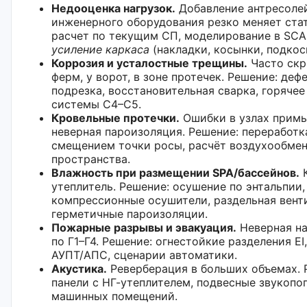
Недооценка нагрузок.
Добавление антресолей
инженерного оборудования резко меняет ста
расчет по текущим СП, моделирование в SC
усиление каркаса
(накладки, косынки, подкос
Коррозия и усталостные трещины.
Часто скр
ферм, у ворот, в зоне протечек. Решение: деф
подрезка, восстановительная сварка, горяче
системы C4–C5.
Кровельные протечки.
Ошибки в узлах примы
неверная пароизоляция. Решение: переработк
смещением точки росы, расчёт воздухообмен
пространства.
Влажность при размещении SPA/бассейнов.
К
утеплитель. Решение: осушение по энтальпии
компрессионные осушители, раздельная вент
герметичные пароизоляции.
Пожарные разрывы и эвакуация.
Неверная на
по Г1–Г4. Решение: огнестойкие разделения E
АУПТ/АПС, сценарии автоматики.
Акустика.
Реверберация в больших объемах. 
панели с НГ-утеплителем, подвесные звукопо
машинных помещений.