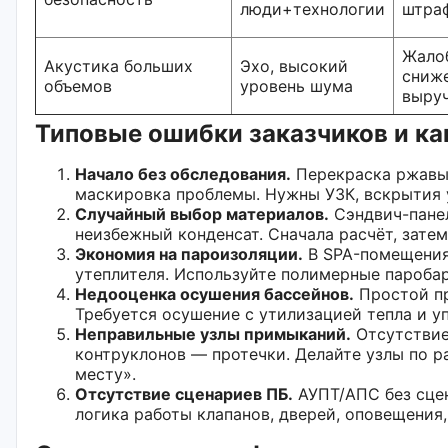
люди+технологии
штра
Жало
Акустика больших
Эхо, высокий
сниж
объемов
уровень шума
выру
Типовые ошибки заказчиков и ка
Начало без обследования.
Перекраска ржавы
маскировка проблемы. Нужны УЗК, вскрытия 
Случайный выбор материалов.
Сэндвич-панел
неизбежный конденсат. Сначала расчёт, затем
Экономия на пароизоляции.
В SPA-помещения
утеплителя. Используйте полимерные пароба
Недооценка осушения бассейнов.
Простой пр
Требуется осушение с утилизацией тепла и у
Неправильные узлы примыканий.
Отсутствие
контруклонов — протечки. Делайте узлы по р
месту».
Отсутствие сценариев ПБ.
АУПТ/АПС без сце
логика работы клапанов, дверей, оповещения,