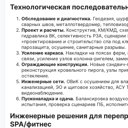
Технологическая последовательн
Обследование и диагностика.
Геодезия, шурф
сварных швов, металлотвердомер, тепловизор
Проект и расчеты.
Конструктив, КМ/КМД, схе
гидравлика ВК, селективность РЗА, сценарии
«проектирование и строительство спа под к
парозащита, осушение, санитарные разрывы.
Усиление каркаса.
Накладки на поясах ферм,
связи, усиление узлов колонна-ригелем, заме
Ограждающие конструкции.
Новые сэндвич-п
реконструкция кровельного пирога, узлы при
остекление.
Инженерные сети.
ОВиК с осушением для вла
канализацией, ЭО и щитовое хозяйство, АСУ 
видеонаблюдение.
Пусконаладка и сдача.
Балансировка воздухо
испытания, проверка сценариев ПБ, исполнит
Инженерные решения для переп
SPA/фитнес