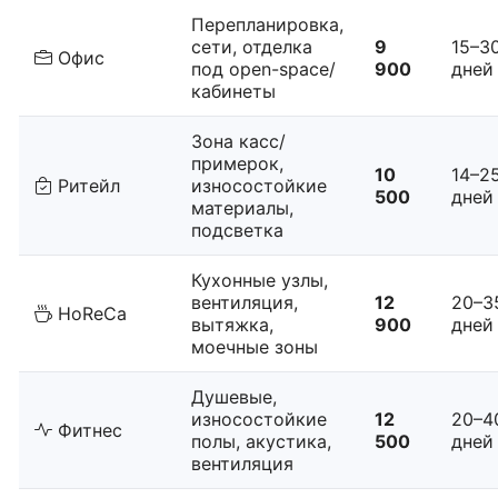
Перепланировка,
сети, отделка
9
15–3
Офис
под open-space/
900
дней
кабинеты
Зона касс/
примерок,
10
14–2
Ритейл
износостойкие
500
дней
материалы,
подсветка
Кухонные узлы,
вентиляция,
12
20–3
HoReCa
вытяжка,
900
дней
моечные зоны
Душевые,
износостойкие
12
20–4
Фитнес
полы, акустика,
500
дней
вентиляция