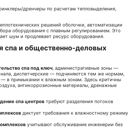
принклеры/дренчеры по расчетам тепловыделения,
теплотехнических решений оболочки, автоматизации
бора оборудования с плавным регулированием. Это
ает шум и продлевает ресурс оборудования.
я спа и общественно-деловых
тельство спа под ключ
, административные зоны —
сонала, диспетчерские — подчиняются тем же нормам,
а — в примыкании к влажным зонам. Здесь критичны
оздуха, антикоррозионные материалы, дренажные
дение спа центров
требуют разделения потоков
мплексов
диктует требования к влажностному режиму
комплексов
учитывают обслуживание инженерии без