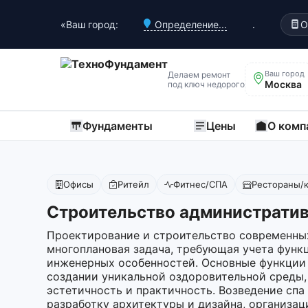
«Ваш город:
Определение...
.
О
Ваш город
Делаем ремонт
Москва
под ключ недорого
Фундаменты
Цены
О комп
Офисы
Ритейл
Фитнес/СПА
Рестораны/
Строительство административ
Проектирование и строительство современны
многоплановая задача, требующая учета функ
инженерных особенностей. Основные функции
создании уникальной оздоровительной среды,
эстетичность и практичность. Возведение спа
разработку архитектуры и дизайна, организа