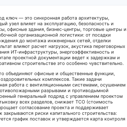
д ключ — это синхронная работа архитектуры,
ый узел влияет на эксплуатацию, безопасность и
ы, офисные здания, бизнес-центры, торговые центры и
бочной организационной логистики: от посадки
вождения до монтажа инженерных сетей, отделки
льтат влияют расчет нагрузок, акустика переговорных
ания ИТ-инфраструктуры, энергоэффективность и
этапе проектной документации ведет к задержкам и
ативном строительстве это особенно чувствительно.
то объединяют офисные и общественные функции,
 оздоровительных комплексов. Такие задачи
чная работа с вентиляционными системами, осушением
противопожарными разрывами и противодымной
оенный генеральный подряд с управлением проектом
тыковку всех разделов, снижает TCO (стоимость
упрощает согласование проекта и поддерживает
к закрываются риски капитального строительства:
ется график поставок и утверждается карта контроля