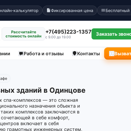
нлайн-калькулятор
Фиксированная цена
Бесплатный
+7(495)223-1357
Рассчитайте
Заказать звон
стоимость онлайн
с 9.00 до 19.00
ании
Работа и отзывы
Контакты
Вызват
кафе
ных зданий в Одинцове
х спа-комплексов — это сложная
ционального назначения объекта и
 таких комплексов заключаются в
 сочетающей в себе комфорт,
 центров включает в себя
цию грамотных инженерных систем,