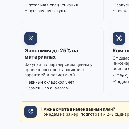
детальная спецификация
запуск
прозрачная закупка
посме
Экономия до 25% на
Компл
материалах
От демо
инжене
Закупки по партнёрским ценам у
единая 
проверенных поставщиков с
гарантией и логистикой.
ОВиК,
отдел
единый складской учёт
замены по аналогам
Нужна смета и календарный план?
Приедем на замер, подготовим 2–3 сцена