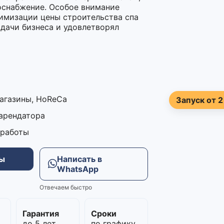
госнабжение. Особое внимание
имизации цены строительства спа
дачи бизнеса и удовлетворял
магазины, HoReCa
Запуск от 2
 арендатора
 работы
ны
Написать в
WhatsApp
Отвечаем быстро
м
Гарантия
Сроки
до 5 лет
по графику