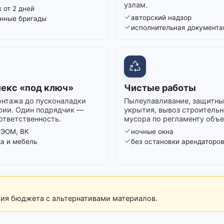
узлам.
 от 2 дней
авторский надзор
нные бригады
исполнительная документа
екс «под ключ»
Чистые работы
нтажа до пусконаладки
Пылеулавливание, защитны
рии. Один подрядчик —
укрытия, вывоз строительн
ответственность.
мусора по регламенту объе
 ЭОМ, ВК
ночные окна
ка и мебель
без остановки арендаторо
рия бюджета с альтернативами материалов.