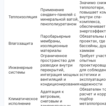
Значимо сни
теплопотери,
Применение
повышает ко
сендвич-панелей с
Теплоизоляция
внутри спа-
минеральной ватой,
комплекса,
пенополиуретаном
обеспечивает
энергоэффект
Паробарьерные
Обязательны 
мембраны,
проектах, где
Влагозащита
изоляционные
бассейны, ду
материалы
хаммам
Ограниченное
Требует учас
пространство для
опытных
разводки внутри
проектировщ
Инженерные
перекрытий,
для соблюден
системы
интеграция мощных
эстетики и
вентиляций и
эксплуатацио
кондиционирования
надежности
Обязателен т
Адаптация к
расчет и кор
ветровым,
Климатическое
подбор
снеговым и
исполнение
металлопрока
температурным