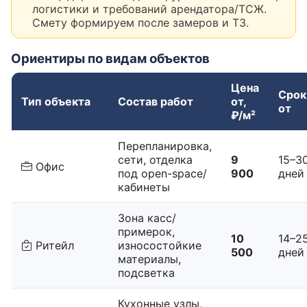
логистики и требований арендатора/ТСЖ.
Смету формируем после замеров и ТЗ.
Ориентиры по видам объектов
Цена
Срок
Тип объекта
Состав работ
от,
от
₽/м²
Перепланировка,
сети, отделка
9
15–3
Офис
под open-space/
900
дней
кабинеты
Зона касс/
примерок,
10
14–2
Ритейл
износостойкие
500
дней
материалы,
подсветка
Кухонные узлы,