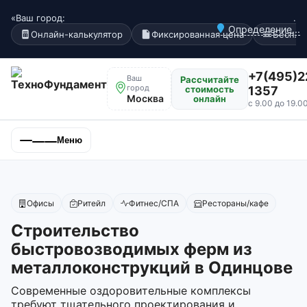
«Ваш город:
.
Определение...
Онлайн-калькулятор
Фиксированная цена
Беспла
+7(495)2
Ваш
Рассчитайте
город
стоимость
1357
Москва
онлайн
с 9.00 до 19.0
Меню
Офисы
Ритейл
Фитнес/СПА
Рестораны/кафе
Строительство
быстровозводимых ферм из
металлоконструкций в Одинцове
Современные оздоровительные комплексы
требуют тщательного проектирования и