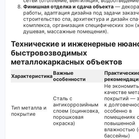
сетей (отопление, вентиляция, водоотведение
Финишная отделка и сдача объекта
— декора
работы, адаптация дизайна под задачи заказч
строительство спа, архитектура и дизайн спа
комплекса, организация специфических зон (
душевая, массажные помещения).
Технические и инженерные нюан
быстровозводимых
металлокаркасных объектов
Важные
Практически
Характеристика
особенности
рекомендаци
Не экономить
качестве мет
Сталь с
покрытий — э
антикоррозийным
к долговечно
Тип металла и
слоем (оцинковка,
особенно в
покрытие
порошковая
помещениях 
окраска)
повышенной
влажностью (
бассейны)