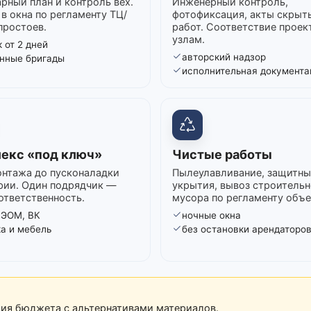
рный план и контроль вех.
Инженерный контроль,
в окна по регламенту ТЦ/
фотофиксация, акты скрыт
простоев.
работ. Соответствие проек
узлам.
 от 2 дней
авторский надзор
нные бригады
исполнительная документа
екс «под ключ»
Чистые работы
нтажа до пусконаладки
Пылеулавливание, защитны
рии. Один подрядчик —
укрытия, вывоз строительн
ответственность.
мусора по регламенту объе
 ЭОМ, ВК
ночные окна
ка и мебель
без остановки арендаторо
рия бюджета с альтернативами материалов.