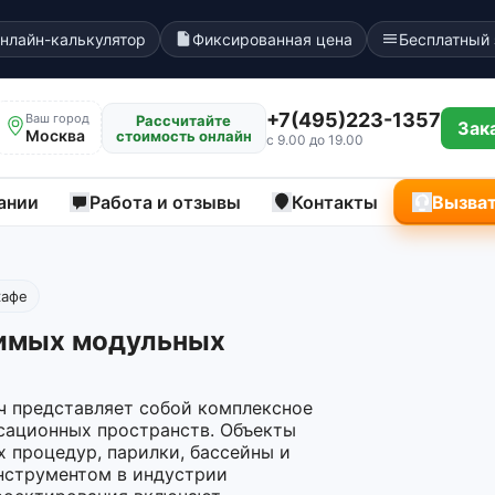
нлайн-калькулятор
Фиксированная цена
Бесплатный
+7(495)223-1357
Ваш город
Рассчитайте
Зак
Москва
стоимость онлайн
с 9.00 до 19.00
ании
Работа и отзывы
Контакты
Вызват
кафе
имых модульных
ч представляет собой комплексное
сационных пространств. Объекты
х процедур, парилки, бассейны и
инструментом в индустрии