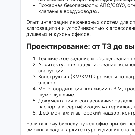
Пожарная безопасность: АПС/СОУЭ, ог
клапаны в воздуховодах.
Опыт интеграции инженерных систем для сп
влагозащитой и устойчивостью к агрессивны
душевых и кухонь офисов.
Проектирование: от ТЗ до в
Техническое задание и обследование п
Архитектурное проектирование: компон
эвакуации.
Конструктив (КМ/КМД): расчеты по наг
блоков.
MEP-координация: коллизии в BIM, тра
шумоглушение.
Документация и согласования: разделы
паспорта и сертификация материалов,
Шеф-монтаж и авторский надзор: контр
Если вашему бизнесу нужен офис при фитнес
смежных задач: архитектура и дизайн спа 