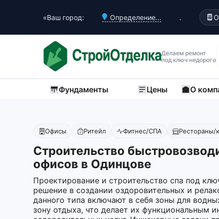
«Ваш город:
Определение...
.
О
Делаем ремонт
под ключ недорого
Фундаменты
Цены
О комп
Офисы
Ритейл
Фитнес/СПА
Рестораны/
Строительство быстровозвод
офисов в Одинцове
Проектирование и строительство спа под клю
решение в создании оздоровительных и релак
данного типа включают в себя зоны для водны
зону отдыха, что делает их функциональным 