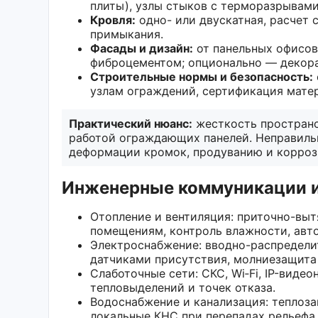
плиты), узлы стыков с терморазрывами
Кровля:
одно- или двускатная, расчет 
примыкания.
Фасады и дизайн:
от панельных офисов
фиброцементом; опционально — декора
Строительные нормы и безопасность:
узлам ограждений, сертификация мате
Практический нюанс:
жесткость пространс
работой ограждающих панелей. Неправиль
деформации кромок, продуванию и корроз
Инженерные коммуникации 
Отопление и вентиляция: приточно-выт
помещениям, контроль влажности, авто
Электроснабжение: вводно-распредели
датчиками присутствия, молниезащита 
Слаботочные сети: СКС, Wi‑Fi, IP-виде
тепловыделений и точек отказа.
Водоснабжение и канализация: теплоза
локальные КНС при перепадах рельефа.