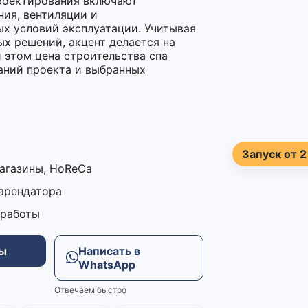
проектирования включают
ия, вентиляции и
х условий эксплуатации. Учитывая
х решений, акцент делается на
 этом цена строительства спа
аний проекта и выбранных
Запуск от 2
магазины, HoReCa
 арендатора
 работы
ны
Написать в
WhatsApp
Отвечаем быстро