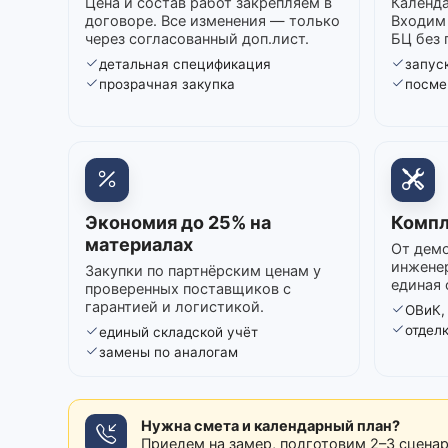
Цена и состав работ закрепляем в
Календа
договоре. Все изменения — только
Входим 
через согласованный доп.лист.
БЦ без 
детальная спецификация
запуск
прозрачная закупка
посме
Экономия до 25% на
Компл
материалах
От демо
инжене
Закупки по партнёрским ценам у
единая 
проверенных поставщиков с
гарантией и логистикой.
ОВиК,
отдел
единый складской учёт
замены по аналогам
Нужна смета и календарный план?
Приедем на замер, подготовим 2–3 сцена