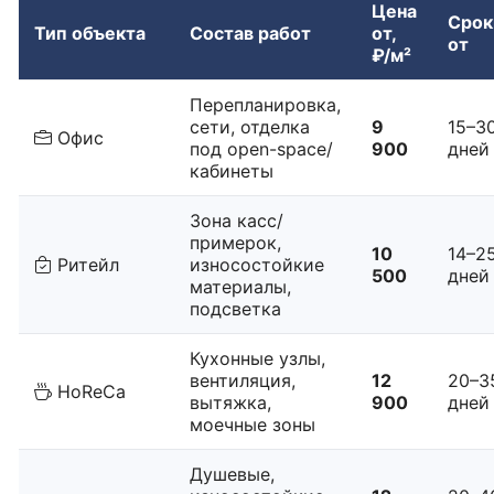
Цена
Срок
Тип объекта
Состав работ
от,
от
₽/м²
Перепланировка,
сети, отделка
9
15–3
Офис
под open-space/
900
дней
кабинеты
Зона касс/
примерок,
10
14–2
Ритейл
износостойкие
500
дней
материалы,
подсветка
Кухонные узлы,
вентиляция,
12
20–3
HoReCa
вытяжка,
900
дней
моечные зоны
Душевые,