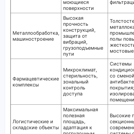
моющиеся
фильтрац
поверхности
Высокая
Толстост
прочность
металлок
конструкций,
Металлообработка,
промышл
защита от
машиностроение
полы пов
вибраций,
жесткост
грузоподъемные
мостовые
пути
Системы
Микроклимат,
кондицио
стерильность,
со сменой
Фармацевтические
зональный
антибакт
комплексы
контроль
покрытия
доступа
изолиров
помещени
Максимальная
полезная
Высокие 
Логистические и
площадь,
секционны
складские объекты
адаптация к
современ
погрузочным
системы 