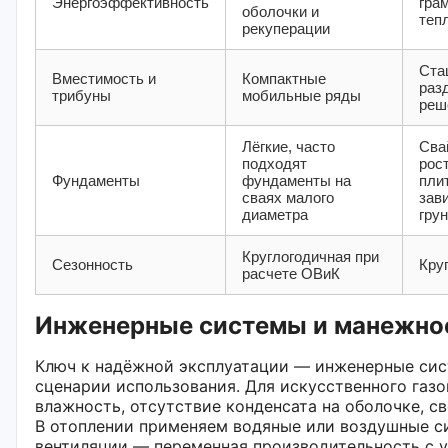
Энергоэффективность
гра
оболочки и
теп
рекуперации
Ста
Вместимость и
Компактные
раз
трибуны
мобильные ряды
реш
Лёгкие, часто
Сва
подходят
рос
Фундаменты
фундаменты на
пли
сваях малого
зав
диаметра
гру
Круглогодичная при
Сезонность
Кру
расчете ОВиК
Инженерные системы и манежно
Ключ к надёжной эксплуатации — инженерные сис
сценарии использования. Для искусственного газ
влажность, отсутствие конденсата на оболочке, с
В отоплении применяем водяные или воздушные си
вентиляции — переменная производительность с у