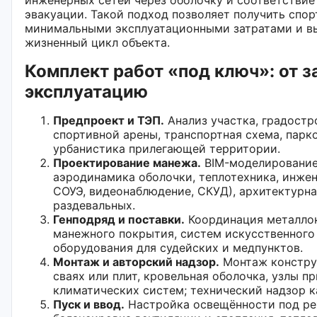
эвакуации. Такой подход позволяет получить спо
минимальными эксплуатационными затратами и в
жизненный цикл объекта.
Комплект работ «под ключ»: от з
эксплуатацию
Предпроект и ТЭП.
Анализ участка, градостр
спортивной арены, транспортная схема, парк
урбанистика прилегающей территории.
Проектирование манежа.
BIM-моделирование,
аэродинамика оболочки, теплотехника, инжен
СОУЭ, видеонаблюдение, СКУД), архитектурна
раздевальных.
Генподряд и поставки.
Координация металлок
манежного покрытия, систем искусственного 
оборудования для судейских и медпунктов.
Монтаж и авторский надзор.
Монтаж конструк
сваях или плит, кровельная оболочка, узлы п
климатических систем; технический надзор к
Пуск и ввод.
Настройка освещённости под ре