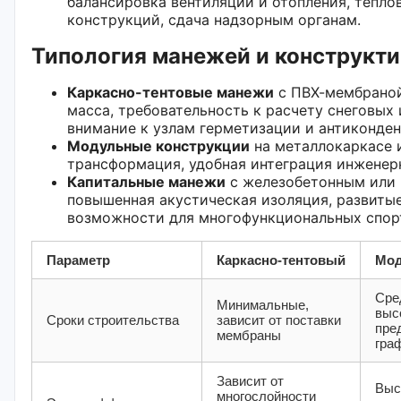
балансировка вентиляции и отопления, тепл
конструкций, сдача надзорным органам.
Типология манежей и конструкт
Каркасно-тентовые манежи
с ПВХ-мембраной
масса, требовательность к расчету снеговых 
внимание к узлам герметизации и антиконден
Модульные конструкции
на металлокаркасе и
трансформация, удобная интеграция инженер
Капитальные манежи
с железобетонным или
повышенная акустическая изоляция, развиты
возможности для многофункциональных спор
Параметр
Каркасно‑тентовый
Мо
Сре
Минимальные,
выс
Сроки строительства
зависит от поставки
пре
мембраны
гра
Зависит от
Выс
многослойности