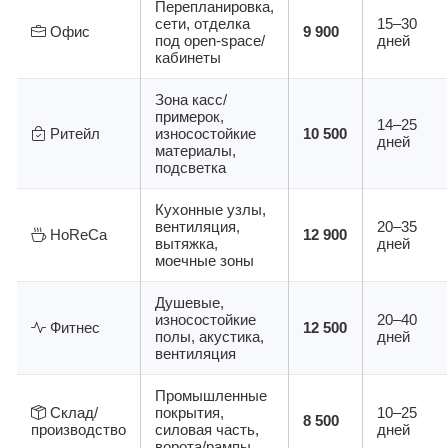
Перепланировка,
сети, отделка
15–30
Офис
9 900
под open-space/
дней
кабинеты
Зона касс/
примерок,
14–25
Ритейл
износостойкие
10 500
дней
материалы,
подсветка
Кухонные узлы,
вентиляция,
20–35
HoReCa
12 900
вытяжка,
дней
моечные зоны
Душевые,
износостойкие
20–40
Фитнес
12 500
полы, акустика,
дней
вентиляция
Промышленные
Склад/
покрытия,
10–25
8 500
производство
силовая часть,
дней
ворота/рампы