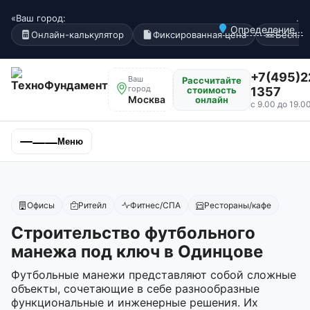
«Ваш город:
.
Определение...
Онлайн-калькулятор
Фиксированная цена
Беспла
+7(495)2
Ваш
Рассчитайте
город
стоимость
1357
Москва
онлайн
с 9.00 до 19.0
Меню
Офисы
Ритейл
Фитнес/СПА
Рестораны/кафе
Строительство футбольного
манежа под ключ в Одинцове
Футбольные манежи представляют собой сложные
объекты, сочетающие в себе разнообразные
функциональные и инженерные решения. Их