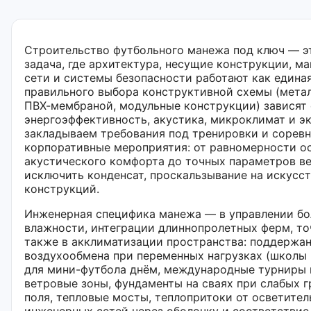
Строительство футбольного манежа под ключ — э
задача, где архитектура, несущие конструкции, 
сети и системы безопасности работают как единая
правильного выбора конструктивной схемы (метал
ПВХ-мембраной, модульные конструкции) зависят 
энергоэффективность, акустика, микроклимат и э
закладываем требования под тренировки и соревн
корпоративные мероприятия: от равномерности о
акустического комфорта до точных параметров ве
исключить конденсат, проскальзывание на искусс
конструкций.
Инженерная специфика манежа — в управлении б
влажности, интеграции длиннопролетных ферм, точ
также в акклиматизации пространства: поддержа
воздухообмена при переменных нагрузках (школы 
для мини-футбола днём, международные турниры 
ветровые зоны, фундаменты на сваях при слабых г
поля, тепловые мосты, теплопритоки от осветите
инженерных сетей через оболочку и соответстви