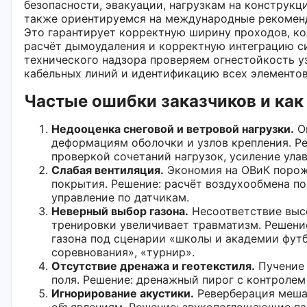
безопасности, эвакуации, нагрузкам на конструкц
также ориентируемся на международные рекоменд
Это гарантирует корректную ширину проходов, к
расчёт дымоудаления и корректную интеграцию с
технического надзора проверяем огнестойкость у
кабельных линий и идентификацию всех элементов
Частые ошибки заказчиков и как
Недооценка снеговой и ветровой нагрузки.
Ош
деформациям оболочки и узлов крепления. Р
проверкой сочетаний нагрузок, усиление ула
Слабая вентиляция.
Экономия на ОВиК порож
покрытия. Решение: расчёт воздухообмена по
управление по датчикам.
Неверный выбор газона.
Несоответствие выс
тренировки увеличивает травматизм. Решени
газона под сценарии «школы и академии фут
соревнования», «турнир».
Отсутствие дренажа и геотекстиля.
Пучение 
поля. Решение: дренажный пирог с контролем
Игнорирование акустики.
Реверберация меша
объявлениям. Решение: звукопоглощающие па