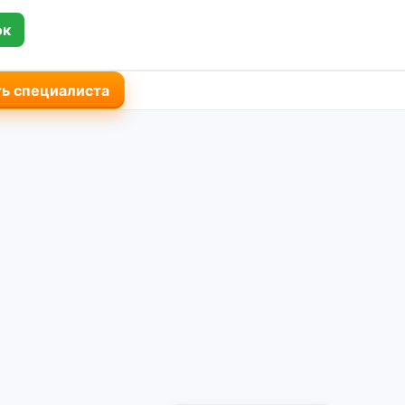
ок
ь специалиста