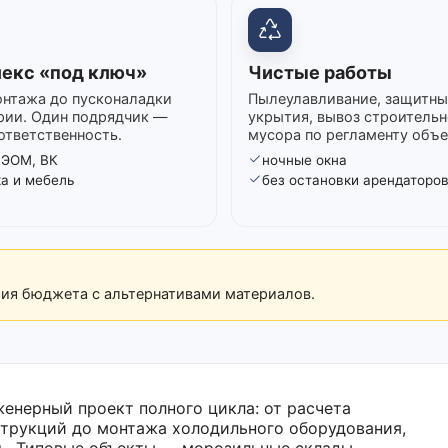
екс «под ключ»
Чистые работы
нтажа до пусконаладки
Пылеулавливание, защитны
рии. Один подрядчик —
укрытия, вывоз строительн
ответственность.
мусора по регламенту объе
 ЭОМ, ВК
ночные окна
ка и мебель
без остановки арендаторо
рия бюджета с альтернативами материалов.
енерный проект полного цикла: от расчета
трукций до монтажа холодильного оборудования,
ь. Типовые объекты — морозильные склады,