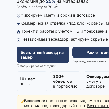
Экономия до
25%
на материалах
2
Берём в работу от 70 м
Фиксируем смету и сроки в договоре
Коммерческая отделка «под ключ»: офисы, 
Проект и работы с учётом ПБ и требований
Независимый технадзор, актируем скрытые
Бесплатный выезд на
Расчёт це
замер
Индивидуальная смета
Запуск работ от 2-х дней
300+
Фиксируе
10+ лет
объектов
смету в
опыта
в портфолио
договоре
Включено:
проектные решения, смета с ал
материалов, календарный план.
Без скрыт