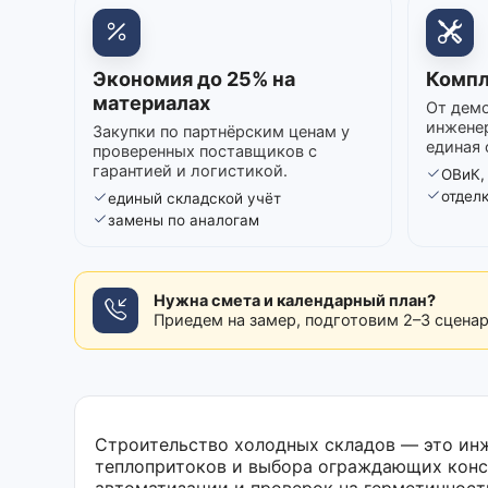
Экономия до 25% на
Компл
материалах
От демо
инжене
Закупки по партнёрским ценам у
единая 
проверенных поставщиков с
гарантией и логистикой.
ОВиК,
отдел
единый складской учёт
замены по аналогам
Нужна смета и календарный план?
Приедем на замер, подготовим 2–3 сцена
Строительство холодных складов — это инж
теплопритоков и выбора ограждающих конс
автоматизации и проверок на герметичност