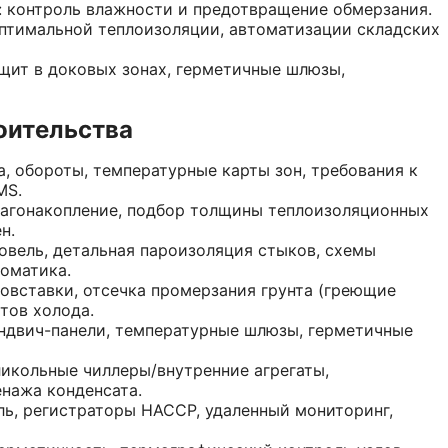
: контроль влажности и предотвращение обмерзания.
оптимальной теплоизоляции, автоматизации складских
щит в доковых зонах, герметичные шлюзы,
оительства
а, обороты, температурные карты зон, требования к
MS.
лагонакопление, подбор толщины теплоизоляционных
н.
ровель, детальная пароизоляция стыков, схемы
оматика.
овставки, отсечка промерзания грунта (греющие
тов холода.
ндвич-панели, температурные шлюзы, герметичные
икольные чиллеры/внутренние агрегаты,
нажа конденсата.
ль, регистраторы HACCP, удаленный мониторинг,