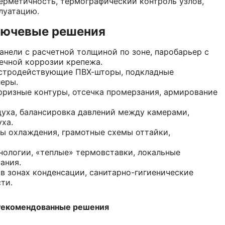
герметичность, термографический контроль узлов,
луатацию.
ключевые решения
панели с расчетной толщиной по зоне, паробарьер с
ечной коррозии крепежа.
ыстродействующие ПВХ-шторы, подкладные
леры.
ифризные контуры, отсечка промерзания, армирование
духа, балансировка давлений между камерами,
ха.
мы охлаждения, грамотные схемы оттайки,
хнологии, «теплые» термовставки, локальные
ания.
в зонах конденсации, санитарно-гигиенические
ти.
Рекомендованные решения