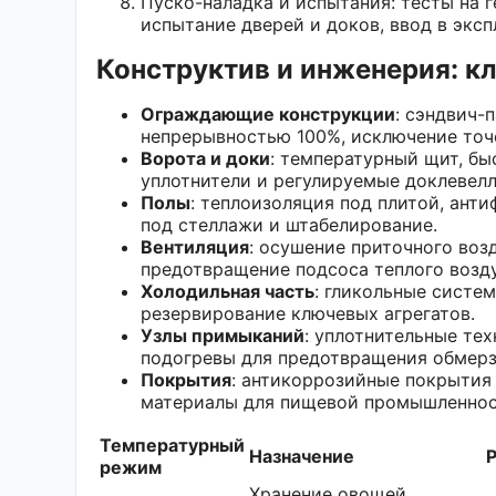
Пуско-наладка и испытания: тесты на 
испытание дверей и доков, ввод в эксп
Конструктив и инженерия: 
Ограждающие конструкции
: сэндвич-
непрерывностью 100%, исключение точ
Ворота и доки
: температурный щит, б
уплотнители и регулируемые доклевел
Полы
: теплоизоляция под плитой, ант
под стеллажи и штабелирование.
Вентиляция
: осушение приточного воз
предотвращение подсоса теплого возду
Холодильная часть
: гликольные систе
резервирование ключевых агрегатов.
Узлы примыканий
: уплотнительные те
подогревы для предотвращения обмерз
Покрытия
: антикоррозийные покрытия 
материалы для пищевой промышленнос
Температурный
Назначение
режим
Хранение овощей,