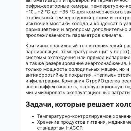
рефрижераторные камеры, температурно-ко
+10…+2 °C до −35 °C для коммерческого за
стабильный температурный режим и контро
исключив мостики холода и конденсат в уз
фармацевтики и агропрома дополнительно 
прослеживаемость параметров климата.
Критичны правильный теплотехнический рас
пароизоляция, температурный щит у ворот),
системы охлаждения или прямое испарение,
а также резервирование энергоснабжения. Н
только мощность холодильных машин, но и 
антикоррозийные покрытия, «теплые» отсеч
инфильтрации. Компания СтройОтделка реал
энергоэффективность, эксплуатационную на
минимизировать эксплуатационные затраты 
Задачи, которые решает хол
Температурно-контролируемое хранение
Хранение продуктов питания, медикам
стандартам HACCP.