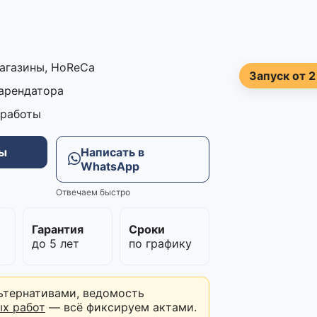
магазины, HoReCa
Запуск от 2
 арендатора
 работы
ны
Написать в
WhatsApp
Отвечаем быстро
м
Гарантия
Сроки
до 5 лет
по графику
ьтернативами, ведомость
ых работ
— всё фиксируем актами.