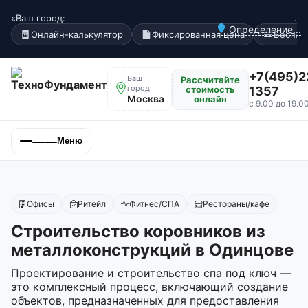
«Ваш город:
.
Определение...
Онлайн-калькулятор
Фиксированная цена
Беспла
+7(495)2
Ваш
Рассчитайте
город
стоимость
1357
Москва
онлайн
с 9.00 до 19.0
Меню
Офисы
Ритейл
Фитнес/СПА
Рестораны/кафе
Строительство коровников из
металлоконструкций в Одинцове
Проектирование и строительство спа под ключ —
это комплексный процесс, включающий создание
объектов, предназначенных для предоставления