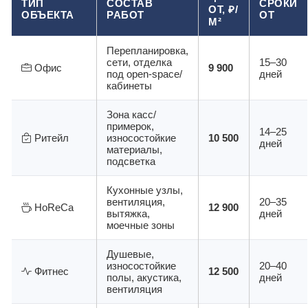
ТИП
СОСТАВ
СРОКИ
ОТ, ₽/
ОБЪЕКТА
РАБОТ
ОТ
М²
Перепланировка,
сети, отделка
15–30
Офис
9 900
под open-space/
дней
кабинеты
Зона касс/
примерок,
14–25
Ритейл
износостойкие
10 500
дней
материалы,
подсветка
Кухонные узлы,
вентиляция,
20–35
HoReCa
12 900
вытяжка,
дней
моечные зоны
Душевые,
износостойкие
20–40
Фитнес
12 500
полы, акустика,
дней
вентиляция