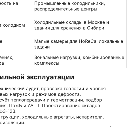
ность на
Промышленные холодильники,
распределительные центры
Холодильные склады в Москве и
в холодном
здания для хранения в Сибири
е
Малые камеры для HoReCa, локальные
задачи
ениях,
Зональные нагрузки, комбинированные
ра
комплексы
бильной эксплуатации
хнический аудит, проверка геологии и уровня
овых нагрузок и режимов дефроста.
счёт теплопередачи и герметизации, подбор
ния, ПожБ и АУПТ. Проектирование складов
ФЗ-123.
рукции, холодильные агрегаты, испарители,
оизоляции.