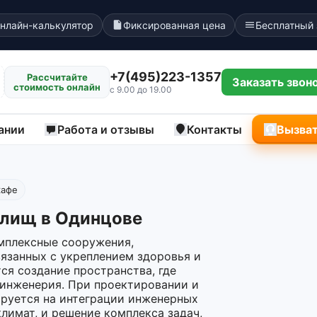
нлайн-калькулятор
Фиксированная цена
Бесплатный
+7(495)223-1357
Рассчитайте
Заказать звон
стоимость онлайн
с 9.00 до 19.00
ании
Работа и отзывы
Контакты
Вызват
кафе
илищ в Одинцове
мплексные сооружения,
вязанных с укреплением здоровья и
ся создание пространства, где
 инженерия. При проектировании и
ируется на интеграции инженерных
имат, и решение комплекса задач,