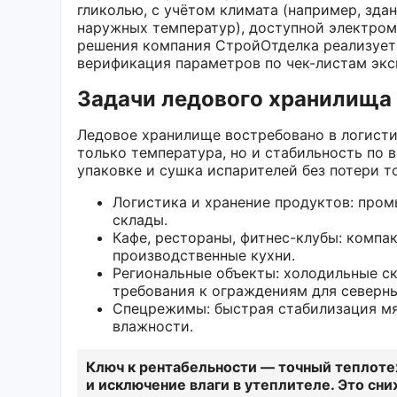
гликолью, с учётом климата (например, зда
наружных температур), доступной электром
решения компания СтройОтделка реализует к
верификация параметров по чек-листам экс
Задачи ледового хранилища 
Ледовое хранилище востребовано в логистик
только температура, но и стабильность по 
упаковке и сушка испарителей без потери т
Логистика и хранение продуктов: про
склады.
Кафе, рестораны, фитнес-клубы: компа
производственные кухни.
Региональные объекты: холодильные с
требования к ограждениям для северн
Спецрежимы: быстрая стабилизация мя
влажности.
Ключ к рентабельности — точный теплоте
и исключение влаги в утеплителе. Это сн