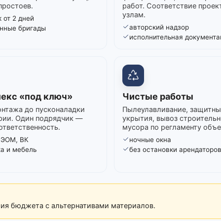
простоев.
работ. Соответствие проек
узлам.
 от 2 дней
авторский надзор
нные бригады
исполнительная документа
екс «под ключ»
Чистые работы
нтажа до пусконаладки
Пылеулавливание, защитны
рии. Один подрядчик —
укрытия, вывоз строительн
ответственность.
мусора по регламенту объе
 ЭОМ, ВК
ночные окна
ка и мебель
без остановки арендаторо
рия бюджета с альтернативами материалов.