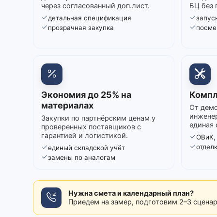
через согласованный доп.лист.
БЦ без 
детальная спецификация
запуск
прозрачная закупка
посме
Экономия до 25% на
Компл
материалах
От демо
инжене
Закупки по партнёрским ценам у
единая 
проверенных поставщиков с
гарантией и логистикой.
ОВиК,
отдел
единый складской учёт
замены по аналогам
Нужна смета и календарный план?
Приедем на замер, подготовим 2–3 сцена