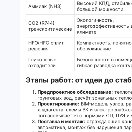
Высокий КПД, стабиль
Аммиак (NH3)
большой мощности
Экологичность,
CO2 (R744)
энергоэффективность 
транскритические
климате
HFO/HFC сплит-
Компактность, понятно
решения
обслуживание
Гликолевые
Безопасность в помещ
охладители
гибкая разводка конту
Этапы работ: от идеи до ста
Предпроектное обследование:
теплоте
грунтовых вод, расчёт зональных тепл
Проектирование:
BIM-модель узлов, ра
хладагента, схемы ВК и электроснабже
согласовывается с нормами СП, ПУЭ и 
Поставка и монтаж:
ограждающие конст
автоматика, монтаж без нарушения пар