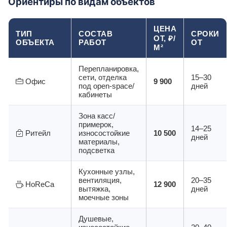
Ориентиры по видам объектов
ЦЕНА
ТИП
СОСТАВ
СРОКИ
ОТ, ₽/
ОБЪЕКТА
РАБОТ
ОТ
М²
Перепланировка,
сети, отделка
15–30
Офис
9 900
под open-space/
дней
кабинеты
Зона касс/
примерок,
14–25
Ритейл
износостойкие
10 500
дней
материалы,
подсветка
Кухонные узлы,
вентиляция,
20–35
HoReCa
12 900
вытяжка,
дней
моечные зоны
Душевые,