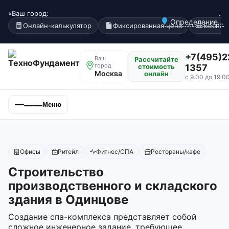
«Ваш город:
.
Определение...
Онлайн-калькулятор
Фиксированная цена
Беспла
+7(495)2
Ваш
Рассчитайте
город
стоимость
1357
Москва
онлайн
с 9.00 до 19.0
Меню
Офисы
Ритейл
Фитнес/СПА
Рестораны/кафе
Строительство
производственного и складского
здания в Одинцове
Создание спа-комплекса представляет собой
сложное инженерное задание, требующее