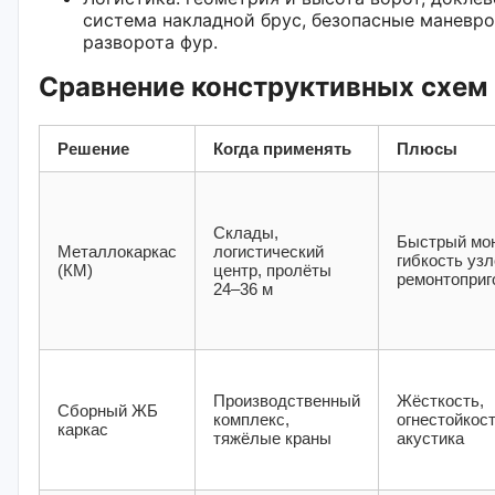
система накладной брус, безопасные маневр
разворота фур.
Сравнение конструктивных схем
Решение
Когда применять
Плюсы
Склады,
Быстрый мо
Металлокаркас
логистический
гибкость узл
(КМ)
центр, пролёты
ремонтоприг
24–36 м
Производственный
Жёсткость,
Сборный ЖБ
комплекс,
огнестойкост
каркас
тяжёлые краны
акустика