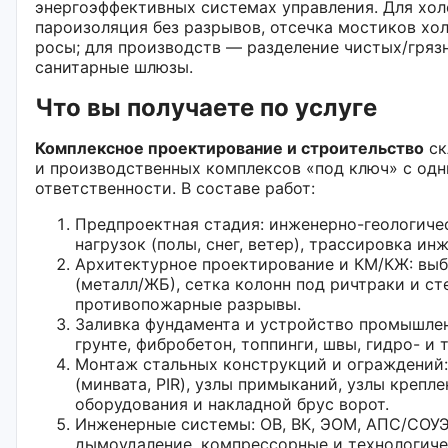
энергоэффективных системах управления. Для хо
пароизоляция без разрывов, отсечка мостиков хо
росы; для производств — разделение чистых/гряз
санитарные шлюзы.
Что вы получаете по услуге
Комплексное проектирование и строительство
ск
и производственных комплексов «под ключ» с од
ответственности. В составе работ:
Предпроектная стадия: инженерно-геологиче
нагрузок (полы, снег, ветер), трассировка и
Архитектурное проектирование и КМ/КЖ: вы
(металл/ЖБ), сетка колонн под ричтраки и ст
противопожарные разрывы.
Заливка фундамента и устройство промышлен
грунте, фибробетон, топпинги, швы, гидро- и 
Монтаж стальных конструкций и ограждений:
(минвата, PIR), узлы примыканий, узлы крепл
оборудования и накладной брус ворот.
Инженерные системы: ОВ, ВК, ЭОМ, АПС/СОУЭ
дымоудаление, компрессорные и технологиче