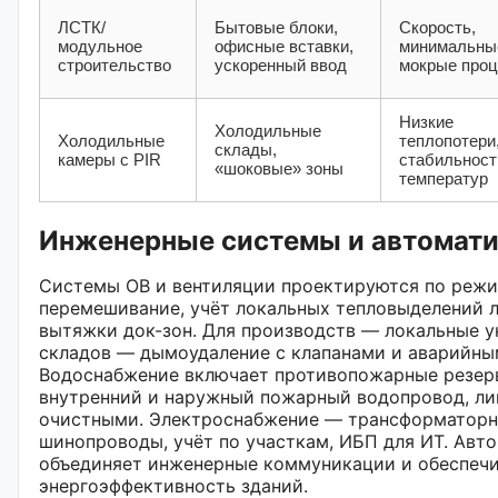
ЛСТК/
Бытовые блоки,
Скорость,
модульное
офисные вставки,
минимальны
строительство
ускоренный ввод
мокрые про
Низкие
Холодильные
Холодильные
теплопотери
склады,
камеры с PIR
стабильност
«шоковые» зоны
температур
Инженерные системы и автомат
Системы ОВ и вентиляции проектируются по режи
перемешивание, учёт локальных тепловыделений 
вытяжки док-зон. Для производств — локальные у
складов — дымоудаление с клапанами и аварийны
Водоснабжение включает противопожарные резер
внутренний и наружный пожарный водопровод, ли
очистными. Электроснабжение — трансформаторны
шинопроводы, учёт по участкам, ИБП для ИТ. Авт
объединяет инженерные коммуникации и обеспеч
энергоэффективность зданий.