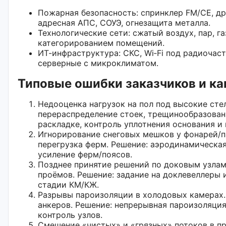
Пожарная безопасность: спринклер FM/CE, др
адресная АПС, СОУЭ, огнезащита металла.
Технологические сети: сжатый воздух, пар, га
категорированием помещений.
ИТ-инфраструктура: СКС, Wi‑Fi под радиочас
серверные с микроклиматом.
Типовые ошибки заказчиков и ка
Недооценка нагрузок на пол под высокие ст
перераспределение стоек, трещинообразовани
раскладке, контроль уплотнения основания и
Игнорирование снеговых мешков у фонарей/п
перегрузка ферм. Решение: аэродинамическая
усиление ферм/поясов.
Позднее принятие решений по доковым узлам
проёмов. Решение: задание на доклевеллеры 
стадии КМ/КЖ.
Разрывы пароизоляции в холодовых камерах.
анкеров. Решение: непрерывная пароизоляци
контроль узлов.
Смешение «чистых» и «грязных» потоков в пр