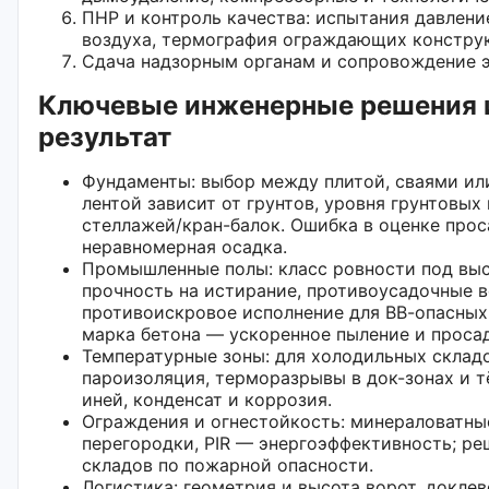
ПНР и контроль качества: испытания давлени
воздуха, термография ограждающих констру
Сдача надзорным органам и сопровождение э
Ключевые инженерные решения и
результат
Фундаменты: выбор между плитой, сваями ил
лентой зависит от грунтов, уровня грунтовых 
стеллажей/кран-балок. Ошибка в оценке про
неравномерная осадка.
Промышленные полы: класс ровности под выс
прочность на истирание, противоусадочные в
противоискровое исполнение для ВВ-опасных
марка бетона — ускоренное пыление и проса
Температурные зоны: для холодильных склад
пароизоляция, терморазрывы в док-зонах и т
иней, конденсат и коррозия.
Ограждения и огнестойкость: минераловатные
перегородки, PIR — энергоэффективность; ре
складов по пожарной опасности.
Логистика: геометрия и высота ворот, докле