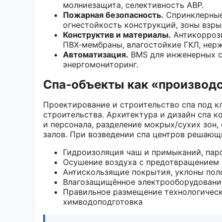
молниезащита, селективность АВР.
Пожарная безопасность.
Спринклерные
огнестойкость конструкций, зоны взры
Конструктив и материалы.
Антикоррози
ПВХ‑мембраны, влагостойкие ГКЛ, нер
Автоматизация.
BMS для инженерных си
энергомониторинг.
Спа‑объекты как «производ
Проектирование и строительство спа под 
строительства. Архитектура и дизайн спа 
и персонала, разделение мокрых/сухих зон,
залов. При возведении спа центров решающ
Гидроизоляция чаш и примыканий, пар
Осушение воздуха с предотвращением 
Антискользящие покрытия, уклоны пол
Влагозащищённое электрооборудование
Правильное размещение технологическ
химводоподготовка