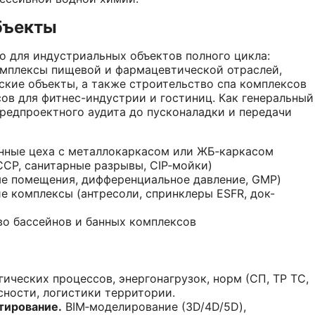
бъекты
 для индустриальных объектов полного цикла:
омплексы пищевой и фармацевтической отраслей,
ские объекты, а также строительство спа комплексов
ов для фитнес-индустрии и гостиниц. Как генеральный
редпроектного аудита до пусконаладки и передачи
нные цеха с металлокаркасом или ЖБ‑каркасом
P, санитарные разрывы, CIP‑мойки)
е помещения, дифференциальное давление, GMP)
е комплексы (антресоли, спринклеры ESFR, док-
во бассейнов и банных комплексов
ических процессов, энергонагрузок, норм (СП, ТР ТС,
ности, логистики территории.
тирование.
BIM‑моделирование (3D/4D/5D),