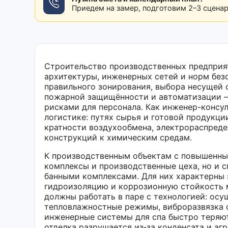
Приедем на замер, подготовим 2–3 сцена
Строительство производственных предприят
архитектуры, инженерных сетей и норм без
правильного зонирования, выбора несущей 
пожарной защищённости и автоматизации —
рисками для персонала. Как инженер-консул
логистике: путях сырья и готовой продукци
кратности воздухообмена, электрораспреде
конструкций к химическим средам.
К производственным объектам с повышенны
комплексы и производственные цеха, но и 
банными комплексами. Для них характерны 
гидроизоляцию и коррозионную стойкость м
должны работать в паре с технологией: осу
тепловлажностные режимы, виброразвязка о
инженерные системы для спа быстро теряют
отделка разрушается из‑за конденсата и аг