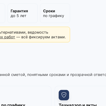
м
Гарантия
Сроки
до 5 лет
по графику
ьтернативами, ведомость
ых работ
— всё фиксируем актами.
нной сметой, понятными сроками и прозрачной ответ
 по графику
Технадзор и акты