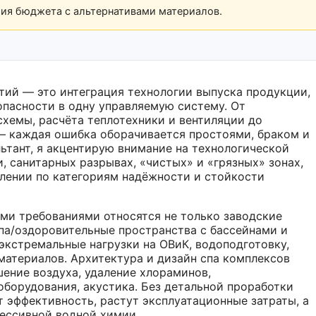
рия бюджета с альтернативами материалов.
ий — это интеграция технологии выпуска продукции,
опасности в одну управляемую систему. От
схемы, расчёта теплотехники и вентиляции до
 каждая ошибка оборачивается простоями, браком и
ьтант, я акцентирую внимание на технологической
и, санитарных разрывах, «чистых» и «грязных» зонах,
лении по категориям надёжности и стойкости
ми требованиями относятся не только заводские
спа/оздоровительные пространства с бассейнами и
экстремальные нагрузки на ОВиК, водоподготовку,
атериалов. Архитектура и дизайн спа комплексов
шение воздуха, удаление хлораминов,
борудования, акустика. Без детальной проработки
 эффективность, растут эксплуатационные затраты, а
рессивной водной химии.