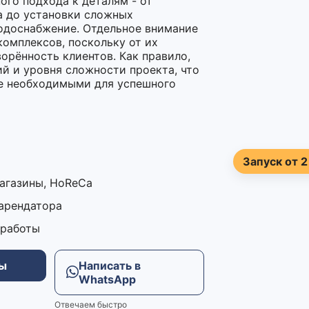
ого подхода к деталям - от
а до установки сложных
водоснабжение. Отдельное внимание
комплексов, поскольку от их
орённость клиентов. Как правило,
ий и уровня сложности проекта, что
ие необходимыми для успешного
Запуск от 2
магазины, HoReCa
 арендатора
 работы
ны
Написать в
WhatsApp
Отвечаем быстро