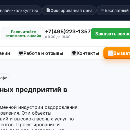
нлайн-калькулятор
Фиксированная цена
Бесплатный
+7(495)223-1357
Рассчитайте
Заказать звон
стоимость онлайн
с 9.00 до 19.00
ании
Работа и отзывы
Контакты
Вызват
кафе
ных предприятий в
менной индустрии оздоровления,
новления. Эти объекты
вий и высококлассных услуг по
иентов. Проектирование и