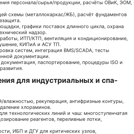
ения персонала/сырья/продукции, расчёты ОВиК, ЭОМ,
ей схемы (металлокаркас/ЖБ), расчёт фундаментов
езащита.
ощадки, графики поставок длинного цикла, охрана
ехнический надзор.
аботы, ИТП/КТП, вентиляция и кондиционирование,
ушение, КИПиА и АСУ ТП.
овка систем, интеграция BMS/SCADA, тесты
онной документации.
документация, паспортирование, процедуры ISO и
развития.
ния для индустриальных и спа-
/влажностью, рекуперация, антифризные контуры,
удаление хлораминов.
ля технологических линий и чаш: многоступенчатая
дозирование реагентов, переливные лотки,
сти, ИБП и ДГУ для критических узлов,