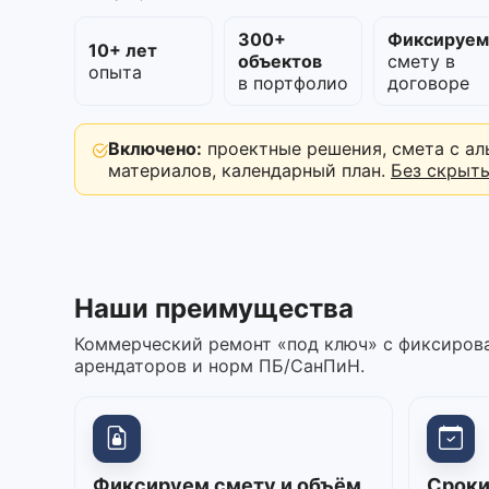
300+
Фиксируе
10+ лет
объектов
смету в
опыта
в портфолио
договоре
Включено:
проектные решения, смета с ал
материалов, календарный план.
Без скрыт
Наши преимущества
Коммерческий ремонт «под ключ» с фиксирова
арендаторов и норм ПБ/СанПиН.
Фиксируем смету и объём
Сроки