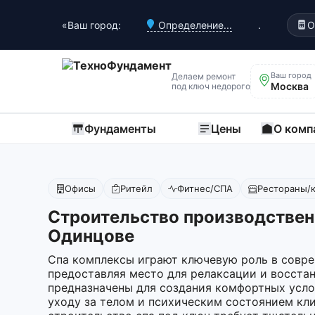
«Ваш город:
Определение...
.
О
Ваш город
Делаем ремонт
Москва
под ключ недорого
Фундаменты
Цены
О комп
Офисы
Ритейл
Фитнес/СПА
Рестораны/
Строительство производствен
Одинцове
Спа комплексы играют ключевую роль в совре
предоставляя место для релаксации и восста
предназначены для создания комфортных усло
уходу за телом и психическим состоянием кл