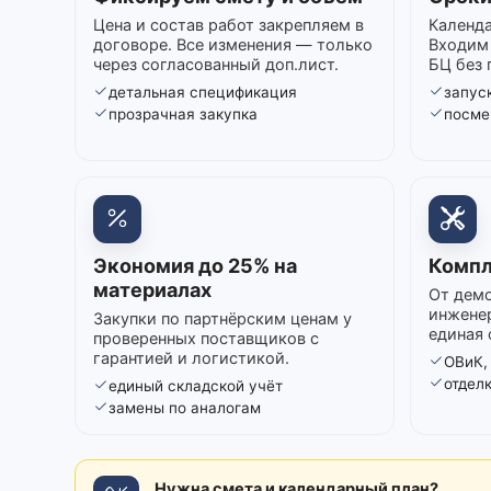
Цена и состав работ закрепляем в
Календа
договоре. Все изменения — только
Входим 
через согласованный доп.лист.
БЦ без 
детальная спецификация
запуск
прозрачная закупка
посме
Экономия до 25% на
Компл
материалах
От демо
инжене
Закупки по партнёрским ценам у
единая 
проверенных поставщиков с
гарантией и логистикой.
ОВиК,
отдел
единый складской учёт
замены по аналогам
Нужна смета и календарный план?