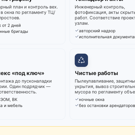
рный план и контроль вех.
Инженерный контроль,
в окна по регламенту ТЦ/
фотофиксация, акты скрыт
простоев.
работ. Соответствие проек
узлам.
 от 2 дней
авторский надзор
нные бригады
исполнительная документа
екс «под ключ»
Чистые работы
нтажа до пусконаладки
Пылеулавливание, защитны
рии. Один подрядчик —
укрытия, вывоз строительн
ответственность.
мусора по регламенту объе
 ЭОМ, ВК
ночные окна
ка и мебель
без остановки арендаторо