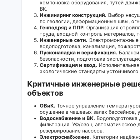
компоновка оборудования, путей движ
ВК.
Инжиниринг конструкций.
Выбор несущ
по геологии, деформационные швы, огн
Генподряд и ППР.
Организация стройпл
труда, входной контроль материалов, т
Инженерные сети.
Электромонтажные р
водоподготовка, канализация, пожарот
Пусконаладка и верификация.
Балансир
безопасности, подготовка эксплуатаци
Сертификация и ввод.
Исполнительная 
экологические стандарты устойчивого 
Критичные инженерные реше
объектов
ОВиК.
Точное управление температурой
осушение в чашевых залах бассейнов, 
Водоснабжение и ВК.
Водоподготовка д
фильтрация, УФ/озон, автоматическое 
резервирование насосов.
Электроснабжение.
Категории надёжно