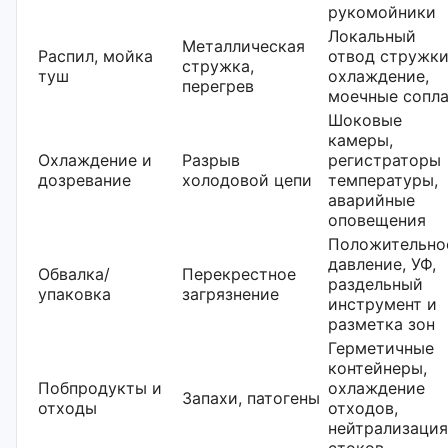
рукомойники
Локальный
Металлическая
Распил, мойка
отвод стружки
стружка,
туш
охлаждение,
перегрев
моечные сопл
Шоковые
камеры,
Охлаждение и
Разрыв
регистраторы
дозревание
холодовой цепи
температуры,
аварийные
оповещения
Положительно
давление, УФ,
Обвалка/
Перекрестное
раздельный
упаковка
загрязнение
инструмент и
разметка зон
Герметичные
контейнеры,
Побпродукты и
охлаждение
Запахи, патогены
отходы
отходов,
нейтрализация
стоков