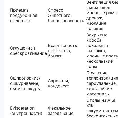
Вентиляция бе
сквозняков,
Приемка,
Стресс
моечные рамп
предубойная
животного,
дренаж,
выдержка
биобезопасность
изоляция
потоков
Закрытые
короба,
Безопасность
локальная
Оглушение и
персонала,
вытяжка,
обескровливание
брызги
моечные посты
нескользкие
полы
Осушение,
Ошпаривание/
теплоизоляция
Аэрозоли,
ошкуривание,
пароудаление,
конденсат
съёмка шкуры
химстойкие
материалы
Столы из AISI
316,
Еvisceration
Фекальное
вакуум‑систем
(внутренности)
загрязнение
бесконтактные