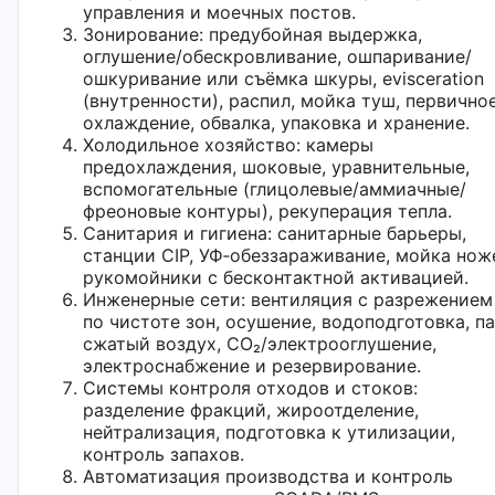
управления и моечных постов.
Зонирование: предубойная выдержка,
оглушение/обескровливание, ошпаривание/
ошкуривание или съёмка шкуры, еvisceration
(внутренности), распил, мойка туш, первично
охлаждение, обвалка, упаковка и хранение.
Холодильное хозяйство: камеры
предохлаждения, шоковые, уравнительные,
вспомогательные (глицолевые/аммиачные/
фреоновые контуры), рекуперация тепла.
Санитария и гигиена: санитарные барьеры,
станции CIP, УФ‑обеззараживание, мойка нож
рукомойники с бесконтактной активацией.
Инженерные сети: вентиляция с разрежением
по чистоте зон, осушение, водоподготовка, па
сжатый воздух, CO₂/электрооглушение,
электроснабжение и резервирование.
Системы контроля отходов и стоков:
разделение фракций, жироотделение,
нейтрализация, подготовка к утилизации,
контроль запахов.
Автоматизация производства и контроль