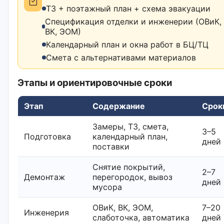
ТЗ + поэтажный план + схема эвакуации
Спецификация отделки и инженерии (ОВиК,
ВК, ЭОМ)
Календарный план и окна работ в БЦ/ТЦ
Смета с альтернативами материалов
Этапы и ориентировочные сроки
Этап
Содержание
Срок
Замеры, ТЗ, смета,
3–5
Подготовка
календарный план,
дней
поставки
Снятие покрытий,
2–7
Демонтаж
перегородок, вывоз
дней
мусора
ОВиК, ВК, ЭОМ,
7–20
Инженерия
слаботочка, автоматика
дней