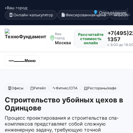
«Ваш город:
.
Определение...
Онлайн-калькулятор
Фиксированная цена
Беспла
+7(495)2
Ваш
Рассчитайте
город
стоимость
1357
Москва
онлайн
с 9.00 до 19.0
Меню
Офисы
Ритейл
Фитнес/СПА
Рестораны/кафе
Строительство убойных цехов в
Одинцове
Процесс проектирования и строительства спа-
комплексов представляет собой сложную
инженерную задачу, требующую точной