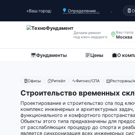
«Ваш город:
Определение...
.
О
Ваш город
Делаем ремонт
Москва
под ключ недорого
Фундаменты
Цены
О комп
Офисы
Ритейл
Фитнес/СПА
Рестораны/
Строительство временных скл
Проектирование и строительство спа под клю
комплекс инженерных и архитектурных задач,
функционального и комфортного пространства
Объекты этого типа предназначены для предо
от расслабляющих процедур до спорта и реаб
является синхронизация всех инженерных сис