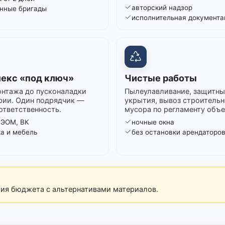
авторский надзор
нные бригады
исполнительная документа
екс «под ключ»
Чистые работы
нтажа до пусконаладки
Пылеулавливание, защитны
рии. Один подрядчик —
укрытия, вывоз строительн
ответственность.
мусора по регламенту объе
 ЭОМ, ВК
ночные окна
ка и мебель
без остановки арендаторо
рия бюджета с альтернативами материалов.