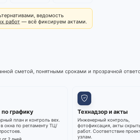
ьтернативами, ведомость
ых работ
— всё фиксируем актами.
нной сметой, понятными сроками и прозрачной ответ
 по графику
Технадзор и акты
рный план и контроль вех.
Инженерный контроль,
в окна по регламенту ТЦ/
фотофиксация, акты скрыт
простоев.
работ. Соответствие проек
узлам.
 от 2 дней