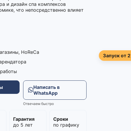
ра и дизайн спа комплексов
омике, что непосредственно влияет
магазины, HoReCa
Запуск от 2
 арендатора
 работы
ны
Написать в
WhatsApp
Отвечаем быстро
м
Гарантия
Сроки
до 5 лет
по графику