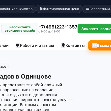
нлайн-калькулятор
Фиксированная цена
Бесплатный
+7(495)223-1357
Рассчитайте
Заказать звон
стоимость онлайн
с 9.00 до 19.00
ании
Работа и отзывы
Контакты
Вызват
кафе
адов в Одинцове
ч представляет собой сложный
 направленных на создание
 для отдыха и оздоровления.
ставления широкого спектра услуг —
илитации. Важным аспектом
тем, включая вентиляцию,