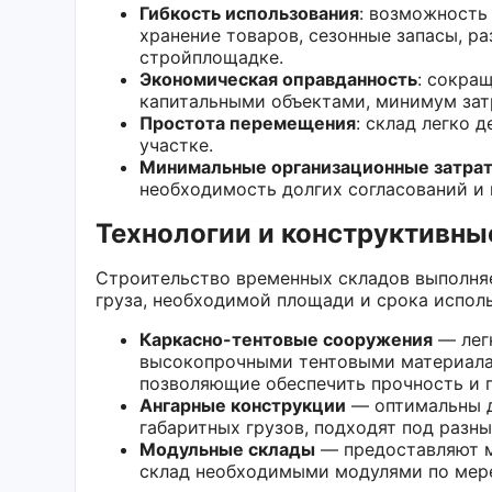
Гибкость использования
: возможность
хранение товаров, сезонные запасы, р
стройплощадке.
Экономическая оправданность
: сокра
капитальными объектами, минимум зат
Простота перемещения
: склад легко 
участке.
Минимальные организационные затра
необходимость долгих согласований и
Технологии и конструктивны
Строительство временных складов выполня
груза, необходимой площади и срока испол
Каркасно-тентовые сооружения
— лег
высокопрочными тентовыми материалам
позволяющие обеспечить прочность и 
Ангарные конструкции
— оптимальны д
габаритных грузов, подходят под разн
Модульные склады
— предоставляют м
склад необходимыми модулями по мере