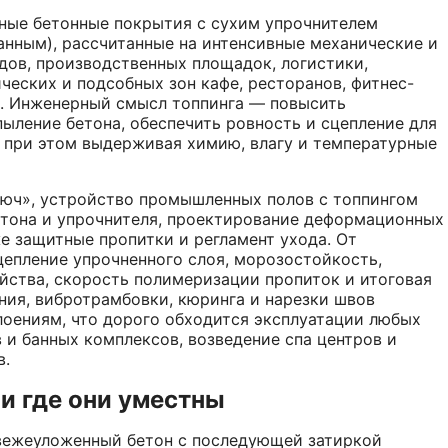
ные бетонные покрытия с сухим упрочнителем
нным), рассчитанные на интенсивные механические и
дов, производственных площадок, логистики,
ических и подсобных зон кафе, ресторанов, фитнес-
в. Инженерный смысл топпинга — повысить
пыление бетона, обеспечить ровность и сцепление для
 при этом выдерживая химию, влагу и температурные
люч», устройство промышленных полов с топпингом
бетона и упрочнителя, проектирование деформационных
же защитные пропитки и регламент ухода. От
цепление упрочненного слоя, морозостойкость,
йства, скорость полимеризации пропиток и итоговая
ния, вибротрамбовки, кюринга и нарезки швов
лоениям, что дорого обходится эксплуатации любых
 и банных комплексов, возведение спа центров и
в.
и где они уместны
свежеуложенный бетон с последующей затиркой