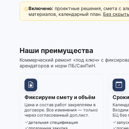
Включено:
проектные решения, смета с ал
материалов, календарный план.
Без скрыт
Наши преимущества
Коммерческий ремонт «под ключ» с фиксирова
арендаторов и норм ПБ/СанПиН.
Фиксируем смету и объём
Сроки
Цена и состав работ закрепляем в
Календа
договоре. Все изменения — только
Входим 
через согласованный доп.лист.
БЦ без 
детальная спецификация
запуск
прозрачная закупка
посме