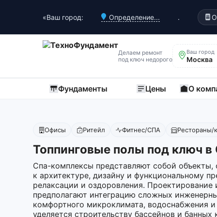
«Ваш город:
Определение...
.
О
Ваш город
Делаем ремонт
Москва
под ключ недорого
Фундаменты
Цены
О комп
Офисы
Ритейл
Фитнес/СПА
Рестораны/
Топпинговые полы под ключ в
Спа-комплексы представляют собой объекты,
к архитектуре, дизайну и функциональному пр
релаксации и оздоровления. Проектирование 
предполагают интеграцию сложных инженерны
комфортного микроклимата, водоснабжения и 
уделяется строительству бассейнов и банных 