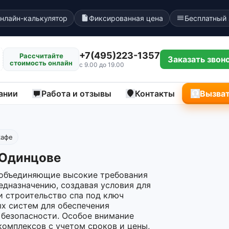
нлайн-калькулятор
Фиксированная цена
Бесплатный
+7(495)223-1357
Рассчитайте
Заказать звон
стоимость онлайн
с 9.00 до 19.00
ании
Работа и отзывы
Контакты
Вызват
кафе
 Одинцове
 объединяющие высокие требования
едназначению, создавая условия для
и строительство спа под ключ
х систем для обеспечения
безопасности. Особое внимание
комплексов с учетом сроков и цены,