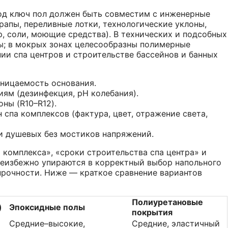
од ключ пол должен быть совместим с инженерные
рапы, переливные лотки, технологические уклоны,
р, соли, моющие средства). В технических и подсобных
; в мокрых зонах целесообразны полимерные
ии спа центров и строительстве бассейнов и банных
ницаемость основания.
ям (дезинфекция, pH колебания).
ны (R10–R12).
 спа комплексов (фактура, цвет, отражение света,
и душевых без мостиков напряжений.
 комплекса», «сроки строительства спа центра» и
неизбежно упираются в корректный выбор напольного
прочности. Ниже — краткое сравнение вариантов
Полиуретановые
)
Эпоксидные полы
покрытия
Средние–высокие,
Средние, эластичный