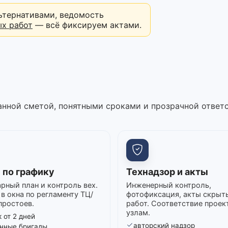
ьтернативами, ведомость
ых работ
— всё фиксируем актами.
нной сметой, понятными сроками и прозрачной ответ
 по графику
Технадзор и акты
рный план и контроль вех.
Инженерный контроль,
в окна по регламенту ТЦ/
фотофиксация, акты скрыт
простоев.
работ. Соответствие проек
узлам.
 от 2 дней
авторский надзор
нные бригады