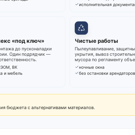
исполнительная документа
екс «под ключ»
Чистые работы
нтажа до пусконаладки
Пылеулавливание, защитны
рии. Один подрядчик —
укрытия, вывоз строительн
ответственность.
мусора по регламенту объе
 ЭОМ, ВК
ночные окна
ка и мебель
без остановки арендаторо
рия бюджета с альтернативами материалов.