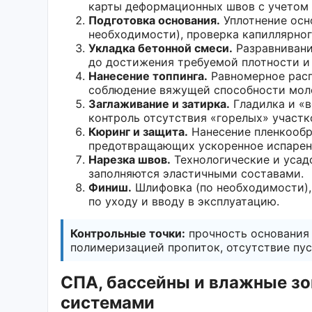
карты деформационных швов с учетом 
Подготовка основания.
Уплотнение осно
необходимости), проверка капиллярног
Укладка бетонной смеси.
Разравнивани
до достижения требуемой плотности и
Нанесение топпинга.
Равномерное расп
соблюдение вяжущей способности моло
Заглаживание и затирка.
Гладилка и «в
контроль отсутствия «горелых» участк
Кюринг и защита.
Нанесение пленкообр
предотвращающих ускоренное испарени
Нарезка швов.
Технологические и усад
заполняются эластичными составами.
Финиш.
Шлифовка (по необходимости),
по уходу и вводу в эксплуатацию.
Контрольные точки:
прочность основания 
полимеризацией пропиток, отсутствие пус
СПА, бассейны и влажные з
системами