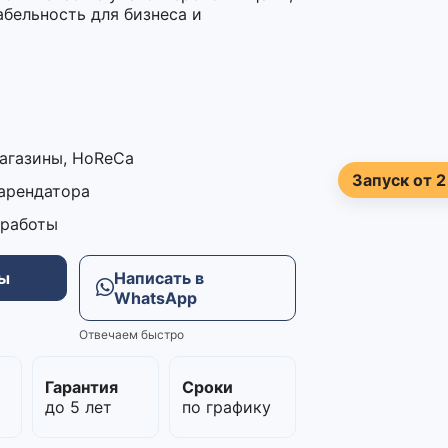
бельность для бизнеса и
магазины, HoReCa
Запуск от 2
 арендатора
 работы
ны
Написать в
WhatsApp
Отвечаем быстро
м
Гарантия
Сроки
до 5 лет
по графику