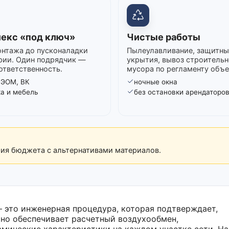
екс «под ключ»
Чистые работы
нтажа до пусконаладки
Пылеулавливание, защитны
рии. Один подрядчик —
укрытия, вывоз строительн
ответственность.
мусора по регламенту объе
 ЭОМ, ВК
ночные окна
ка и мебель
без остановки арендаторо
рия бюджета с альтернативами материалов.
 это инженерная процедура, которая подтверждает,
ьно обеспечивает расчетный воздухообмен,
мические характеристики на каждом участке сети. На