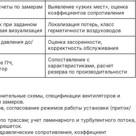
четы по замерам
Выявление «узких мест», оценка
коэффициентов сопротивления
к при заданном
Локализация потерь, класс
вая визуализация
герметичности воздуховодов
 давления до/
Оценка засоренности,
корректность обслуживания
Сопоставление с
е ПЧ,
характеристиками, расчет
тор
резерва по производительности
лнительные схемы, спецификации вентиляторов и
м замеров.
в, согласование режимов работы установки (приток/
по трассам; учет ламинарного и турбулентного потока,
 решеток.
идравлические сопротивления, коэффициент