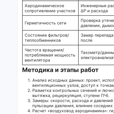
Аэродинамическое
Инженерные рас
сопротивление участков
ΔP и расхода
Проверка утече
Герметичность сети
давлении, дымо
Состояние фильтров/
Замер перепада
теплообменников
после
Частота вращения/
Тахометр/данны
потребляемая мощность
электроанализа
вентилятора
Методика и этапы работ
Анализ исходных данных: проект, испо
вентиляционных узлов, доступ к точка
Разметка контрольных сечений и лючко
вытяжка, рециркуляция, ступени ПЧ).
Замеры: скорости, расхода и давлений 
пульсации давления, влияние соседних
Расчет «воздуховод аэродинамика»: г