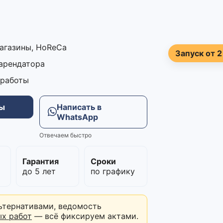
магазины, HoReCa
Запуск от 2
 арендатора
 работы
ны
Написать в
WhatsApp
Отвечаем быстро
м
Гарантия
Сроки
до 5 лет
по графику
ьтернативами, ведомость
ых работ
— всё фиксируем актами.