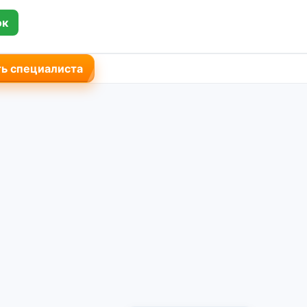
ок
ь специалиста