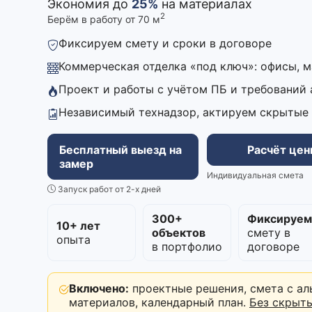
Экономия до
25%
на материалах
2
Берём в работу от 70 м
Фиксируем смету и сроки в договоре
Коммерческая отделка «под ключ»: офисы, 
Проект и работы с учётом ПБ и требований
Независимый технадзор, актируем скрытые
Бесплатный выезд на
Расчёт це
замер
Индивидуальная смета
Запуск работ от 2-х дней
300+
Фиксируе
10+ лет
объектов
смету в
опыта
в портфолио
договоре
Включено:
проектные решения, смета с ал
материалов, календарный план.
Без скрыт