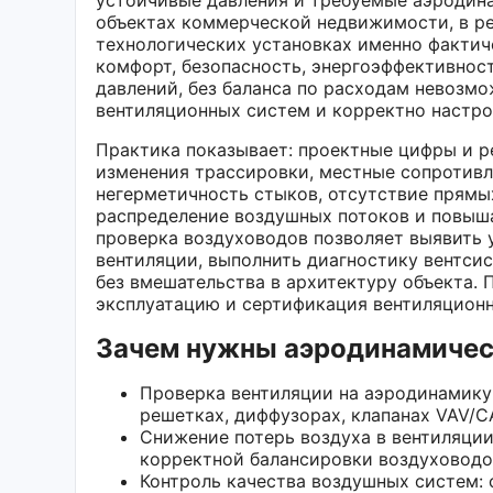
объектах коммерческой недвижимости, в ре
технологических установках именно факти
комфорт, безопасность, энергоэффективност
давлений, без баланса по расходам невозм
вентиляционных систем и корректно настрои
Практика показывает: проектные цифры и р
изменения трассировки, местные сопротивле
негерметичность стыков, отсутствие прямы
распределение воздушных потоков и повыш
проверка воздуховодов позволяет выявить 
вентиляции, выполнить диагностику вентси
без вмешательства в архитектуру объекта.
эксплуатацию и сертификация вентиляционн
Зачем нужны аэродинамичес
Проверка вентиляции на аэродинамику
решетках, диффузорах, клапанах VAV/C
Снижение потерь воздуха в вентиляции
корректной балансировки воздуховодо
Контроль качества воздушных систем: