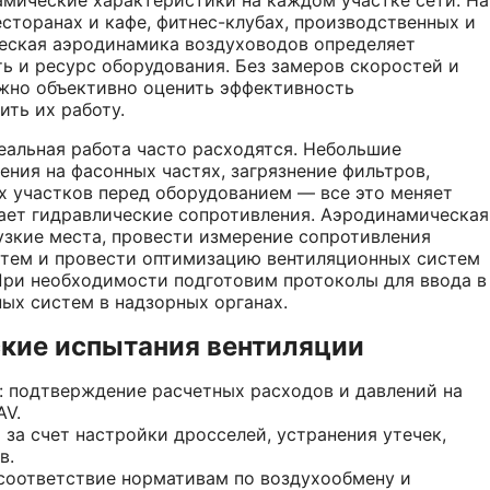
сторанах и кафе, фитнес-клубах, производственных и
ческая аэродинамика воздуховодов определяет
ь и ресурс оборудования. Без замеров скоростей и
ожно объективно оценить эффективность
ть их работу.
еальная работа часто расходятся. Небольшие
ния на фасонных частях, загрязнение фильтров,
х участков перед оборудованием — все это меняет
ает гидравлические сопротивления. Аэродинамическая
узкие места, провести измерение сопротивления
стем и провести оптимизацию вентиляционных систем
 При необходимости подготовим протоколы для ввода в
ых систем в надзорных органах.
кие испытания вентиляции
: подтверждение расчетных расходов и давлений на
AV.
 за счет настройки дросселей, устранения утечек,
в.
 соответствие нормативам по воздухообмену и