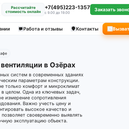
+7(495)223-1357
Рассчитайте
Заказать звон
стоимость онлайн
с 9.00 до 19.00
ании
Работа и отзывы
Контакты
Вызват
кафе
вентиляции в Озёрах
нных систем в современных зданиях
ическим параметрам конструкции.
не только комфорт и микроклимат
в целом. Одна из ключевых задач,
ое измерение сопротивления
дования. Важно учесть цену и
антировать высокое качество и
 позволяет своевременно выявлять
очную эксплуатацию объекта.