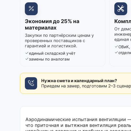
Экономия до 25% на
Компл
материалах
От демо
инжене
Закупки по партнёрским ценам у
единая 
проверенных поставщиков с
гарантией и логистикой.
ОВиК,
отдел
единый складской учёт
замены по аналогам
Нужна смета и календарный план?
Приедем на замер, подготовим 2–3 сцена
Аэродинамические испытания вентиляции —
что приточная и вытяжная вентиляция реал
устойчивые давления и требуемые аэродина