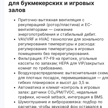
для букмекерских и игровых
залов
Приточно-вытяжная вентиляция с
рекуперацией (ротор/пластина) и EC-
вентиляторами — снижение
энергопотребления и стабильный дебит.
VAV/VRF и HVAC технологии для зонального
регулирования температуры и расхода:
регулирование температуры в игровых
помещениях без перерегулирования.
Фильтрация: F7–F9 на притоке, угольные
кассеты по запахам; HEPA для VIP/закрытых
комнат по требованию.
Воздухораспределение: вытеснительная схем
для плотных посадок, перемешивающая — дл
гибких планировок и высот до 3,5 м.
Автоматика и климат-контроль в игровых
залах: датчики CO₂/PM/TVOC, недельные
графики, ночной setback, интеграция в BMS.
Шумоглушение и виброразвязка: подбор по
расчетам, чтобы звуковой фон оставался в