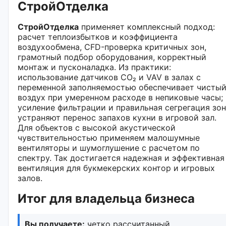
СтройОтделка
СтройОтделка
применяет комплексный подход:
расчет теплоизбытков и коэффициента
воздухообмена, CFD-проверка критичных зон,
грамотный подбор оборудования, корректный
монтаж и пусконаладка. Из практики:
использование датчиков CO₂ и VAV в залах с
переменной заполняемостью обеспечивает чисты
воздух при умеренном расходе в непиковые часы;
усиление фильтрации и правильная сегрегация зон
устраняют перенос запахов кухни в игровой зал.
Для объектов с высокой акустической
чувствительностью применяем малошумные
вентиляторы и шумоглушение с расчетом по
спектру. Так достигается надежная и эффективная
вентиляция для букмекерских контор и игровых
залов.
Итог для владельца бизнеса
Вы получаете:
четко рассчитанный