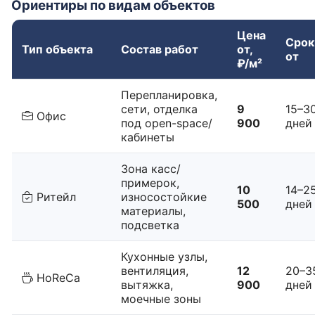
Ориентиры по видам объектов
Цена
Срок
Тип объекта
Состав работ
от,
от
₽/м²
Перепланировка,
сети, отделка
9
15–3
Офис
под open-space/
900
дней
кабинеты
Зона касс/
примерок,
10
14–2
Ритейл
износостойкие
500
дней
материалы,
подсветка
Кухонные узлы,
вентиляция,
12
20–3
HoReCa
вытяжка,
900
дней
моечные зоны