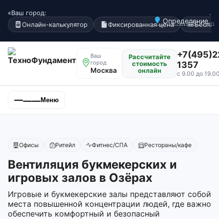
«Ваш город:
.
Определение...
Онлайн-калькулятор
Фиксированная цена
Беспла
+7(495)2
Ваш
Рассчитайте
город
стоимость
1357
Москва
онлайн
с 9.00 до 19.0
Меню
Офисы
Ритейл
Фитнес/СПА
Рестораны/кафе
Вентиляция букмекерских и
игровых залов в Озёрах
Игровые и букмекерские залы представляют собой
места повышенной концентрации людей, где важно
обеспечить комфортный и безопасный