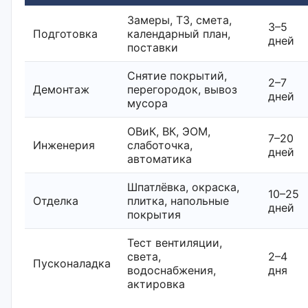
Замеры, ТЗ, смета,
3–5
Подготовка
календарный план,
дней
поставки
Снятие покрытий,
2–7
Демонтаж
перегородок, вывоз
дней
мусора
ОВиК, ВК, ЭОМ,
7–20
Инженерия
слаботочка,
дней
автоматика
Шпатлёвка, окраска,
10–25
Отделка
плитка, напольные
дней
покрытия
Тест вентиляции,
света,
2–4
Пусконаладка
водоснабжения,
дня
актировка