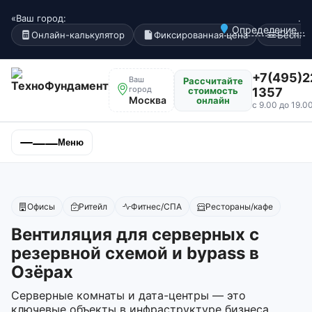
«Ваш город:
.
Определение...
Онлайн-калькулятор
Фиксированная цена
Беспла
+7(495)2
Ваш
Рассчитайте
город
стоимость
1357
Москва
онлайн
с 9.00 до 19.0
Меню
Офисы
Ритейл
Фитнес/СПА
Рестораны/кафе
Вентиляция для серверных с
резервной схемой и bypass в
Озёрах
Серверные комнаты и дата-центры — это
ключевые объекты в инфраструктуре бизнеса,