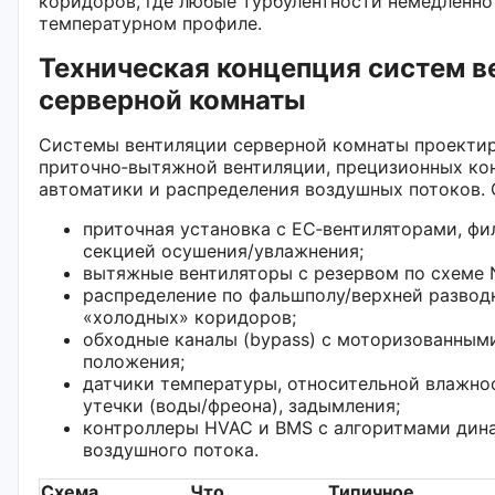
коридоров, где любые турбулентности немедленно
температурном профиле.
Техническая концепция систем в
серверной комнаты
Системы вентиляции серверной комнаты проектир
приточно‑вытяжной вентиляции, прецизионных ко
автоматики и распределения воздушных потоков. 
приточная установка с EC‑вентиляторами, ф
секцией осушения/увлажнения;
вытяжные вентиляторы с резервом по схеме 
распределение по фальшполу/верхней разводк
«холодных» коридоров;
обходные каналы (bypass) с моторизованным
положения;
датчики температуры, относительной влажно
утечки (воды/фреона), задымления;
контроллеры HVAC и BMS с алгоритмами дин
воздушного потока.
Схема
Что
Типичное