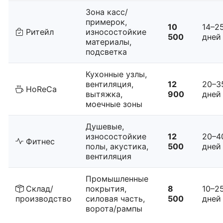
Зона касс/
примерок,
10
14–2
Ритейл
износостойкие
500
дней
материалы,
подсветка
Кухонные узлы,
вентиляция,
12
20–3
HoReCa
вытяжка,
900
дней
моечные зоны
Душевые,
износостойкие
12
20–4
Фитнес
полы, акустика,
500
дней
вентиляция
Промышленные
Склад/
покрытия,
8
10–2
производство
силовая часть,
500
дней
ворота/рампы