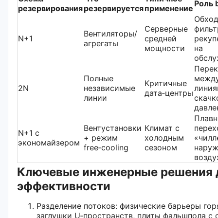
Роль 
резервирования
резервируется
применение
Обхо
Серверные
фильт
Вентиляторы/
N+1
средней
рекуп
агрегаты
мощности
на
обслу
Перек
Полные
межд
Критичные
2N
независимые
линия
дата‑центры
линии
скачк
давле
Плав
Вентустановки
Климат с
перех
N+1 с
+ режим
холодным
«чилл
экономайзером
free‑cooling
сезоном
нару
возду
Ключевые инженерные решения 
эффективности
Разделение потоков: физические барьеры гор
заглушки U‑пространств, плиты фальшпола с