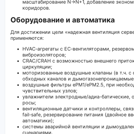
масштабирование N→N+1, добавление эконом
коридоров.
Оборудование и автоматика
Для достижении цели «надежная вентиляция сер
применяются:
HVAC‑агрегаты с EC‑вентиляторами, резерво
виброизоляторов;
CRAC/CRAH с возможностью внешнего приток
циркуляции;
моторизованные воздушные клапаны (в т.ч. с
обходных каналов и дымогазонепроницаемые 
воздушные фильтры ePM1/ePM2.5, при необх
чувствительных узлов;
увлажнители электродные/адиа-батические, 
росы;
вентиляционные датчики и контроллеры, связ
fail‑safe, резервирование питания (двойное в
автоматики);
системы аварийной вентиляции и дымоудале
сценариями.