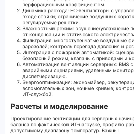
перфорационным коэффициентом.
Динамика расхода: EC‑вентиляторы с управле
входе стойки; ограничение воздушных корот
регулируемые решетки.
Влажностный режим: осушение/увлажнение п
от конденсации и статического электричеств
Фильтрация: многоступенчатые воздушные фи
аэрозолей; контроль перепада давления и рег
Интеграция с пожарной автоматикой: сценар
безопасный режим, клапаны с приводами и к
Автоматизация вентиляции серверных: BMS с
аварийными сценариями, удаленным монитори
диспетчеризацию.
Энергооптимизация: экономайзер, рекупераци
вспомогательных зон, ночные кривые; контро
ИТ‑службой.
Расчеты и моделирование
Проектирование вентиляции для серверных начина
баланса по фактической ИТ‑нагрузке, профилю ра
допустимому диапазону температур. Важны: