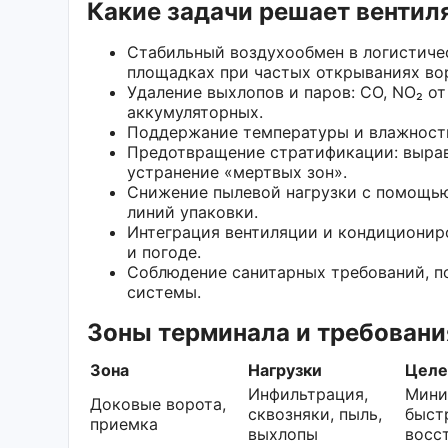
Какие задачи решает вентил
Стабильный воздухообмен в логистиче
площадках при частых открываниях во
Удаление выхлопов и паров: CO, NO₂ о
аккумуляторных.
Поддержание температуры и влажности
Предотвращение стратификации: вырав
устранение «мертвых зон».
Снижение пылевой нагрузки с помощью
линий упаковки.
Интеграция вентиляции и кондиционир
и погоде.
Соблюдение санитарных требований, п
системы.
Зоны терминала и требовани
Зона
Нагрузки
Целе
Инфильтрация,
Мини
Доковые ворота,
сквозняки, пыль,
быст
приемка
выхлопы
восс