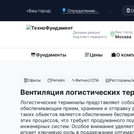
«Ваш город:
Определение...
.
О
Ваш город
Делаем ремонт
Москва
под ключ недорого
Фундаменты
Цены
О комп
Офисы
Ритейл
Фитнес/СПА
Рестораны/
Вентиляция логистических те
Логистические терминалы представляют собо
обеспечивающие прием, хранение и отправку р
таких объектов является обеспечение беспер
этих процессов, что требует продуманного п
инженерных систем. Особое внимание уделяетс
играет ключевую роль в поддержании оптима