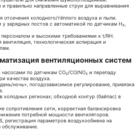
 и правильно направленные струи для выравнивания
я отсечения холодного/тёплого воздуха и пыли.
 у зарядных постов с автоматикой по датчикам H₂,
 персоналом и высокими требованиями к t/RH.
 вентиляция, технологическая аспирация и
лам.
оматизация вентиляционных систем
и насосами по датчикам CO₂/CO/NO₂ и перепаду
ри качества воздуха.
день/ночь», погодозависимое регулирование, привязка
а.
в холодных регионах; обходной контур (байпас) в
е сопротивления сети, корректная балансировка
снижение потребной мощности вентиляторов.
MS, регистрация параметров воздухообмена на
е обслуживание.