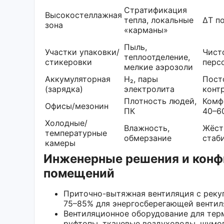
Стратификация
Высокостеллажная
тепла, локальные
ΔT п
зона
«карманы»
Пыль,
Участки упаковки/
Чист
теплоотделение,
стикеровки
перс
мелкие аэрозоли
Аккумуляторная
H₂, пары
Пост
(зарядка)
электролита
конт
Плотность людей,
Комф
Офисы/мезонин
ПК
40–6
Холодные/
Влажность,
Жёст
температурные
обмерзание
стаб
камеры
Инженерные решения и конф
помещений
Приточно-вытяжная вентиляция с рекуп
75–85% для энергосберегающей вентил
Вентиляционное оборудование для тер
руфтопы, тканевые воздуховоды, шумо