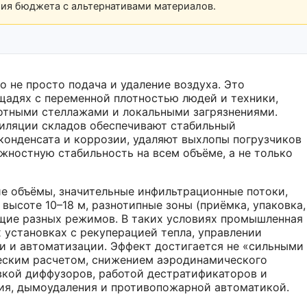
рия бюджета с альтернативами материалов.
 не просто подача и удаление воздуха. Это
адях с переменной плотностью людей и техники,
отными стеллажами и локальными загрязнениями.
иляции складов обеспечивают стабильный
конденсата и коррозии, удаляют выхлопы погрузчиков
жностную стабильность на всем объёме, а не только
е объёмы, значительные инфильтрационные потоки,
ысоте 10–18 м, разнотипные зоны (приёмка, упаковка,
щие разных режимов. В таких условиях промышленная
 установках с рекуперацией тепла, управлении
и и автоматизации. Эффект достигается не «сильными
еским расчетом, снижением аэродинамического
вкой диффузоров, работой деcтратификаторов и
ия, дымоудаления и противопожарной автоматикой.