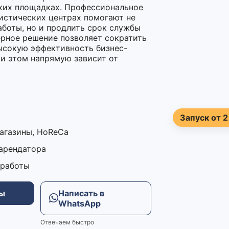
ких площадках. Профессиональное
истических центрах помогают не
аботы, но и продлить срок службы
ерное решение позволяет сократить
ысокую эффективность бизнес-
ри этом напрямую зависит от
Запуск от 2
магазины, HoReCa
 арендатора
 работы
ны
Написать в
WhatsApp
Отвечаем быстро