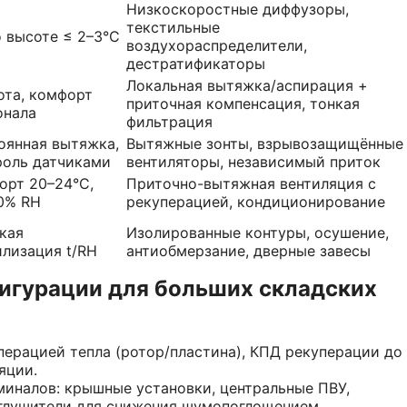
Низкоскоростные диффузоры,
текстильные
о высоте ≤ 2–3°C
воздухораспределители,
деcтратификаторы
Локальная вытяжка/аспирация +
ота, комфорт
приточная компенсация, тонкая
онала
фильтрация
оянная вытяжка,
Вытяжные зонты, взрывозащищённые
роль датчиками
вентиляторы, независимый приток
орт 20–24°C,
Приточно-вытяжная вентиляция с
0% RH
рекуперацией, кондиционирование
кая
Изолированные контуры, осушение,
илизация t/RH
антиобмерзание, дверные завесы
игурации для больших складских
ерацией тепла (ротор/пластина), КПД рекуперации до
яции.
миналов: крышные установки, центральные ПВУ,
глушители для снижения шумопоглощением.