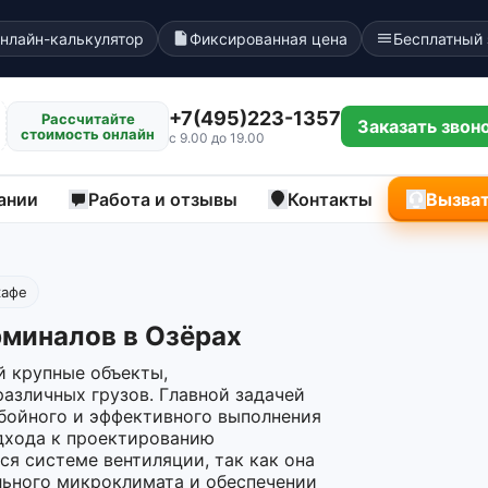
нлайн-калькулятор
Фиксированная цена
Бесплатный
+7(495)223-1357
Рассчитайте
Заказать звон
стоимость онлайн
с 9.00 до 19.00
ании
Работа и отзывы
Контакты
Вызват
кафе
рминалов в Озёрах
й крупные объекты,
азличных грузов. Главной задачей
ебойного и эффективного выполнения
одхода к проектированию
я системе вентиляции, так как она
льного микроклимата и обеспечении