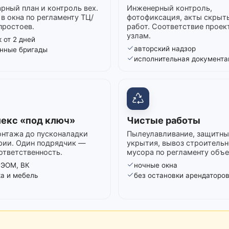
рный план и контроль вех.
Инженерный контроль,
в окна по регламенту ТЦ/
фотофиксация, акты скрыт
простоев.
работ. Соответствие проек
узлам.
 от 2 дней
авторский надзор
нные бригады
исполнительная документа
екс «под ключ»
Чистые работы
нтажа до пусконаладки
Пылеулавливание, защитны
рии. Один подрядчик —
укрытия, вывоз строительн
ответственность.
мусора по регламенту объе
 ЭОМ, ВК
ночные окна
ка и мебель
без остановки арендаторо