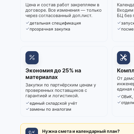
Цена и состав работ закрепляем в
Календа
договоре. Все изменения — только
Входим 
через согласованный доп.лист.
БЦ без 
детальная спецификация
запуск
прозрачная закупка
посме
Экономия до 25% на
Компл
материалах
От демо
инжене
Закупки по партнёрским ценам у
единая 
проверенных поставщиков с
гарантией и логистикой.
ОВиК,
отдел
единый складской учёт
замены по аналогам
Нужна смета и календарный план?