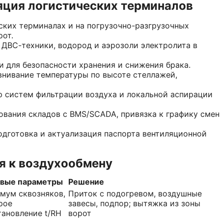
яция логистических терминалов
ских терминалах и на погрузочно-разгрузочных
рот.
т ДВС-техники, водород и аэрозоли электролита в
 для безопасности хранения и снижения брака.
нивание температуры по высоте стеллажей,
 систем фильтрации воздуха и локальной аспирации
ования складов с BMS/SCADA, привязка к графику смен
одготовка и актуализация паспорта вентиляционной
я к воздухообмену
вые параметры
Решение
мум сквозняков,
Приток с подогревом, воздушные
рое
завесы, подпор; вытяжка из зоны
тановление t/RH
ворот