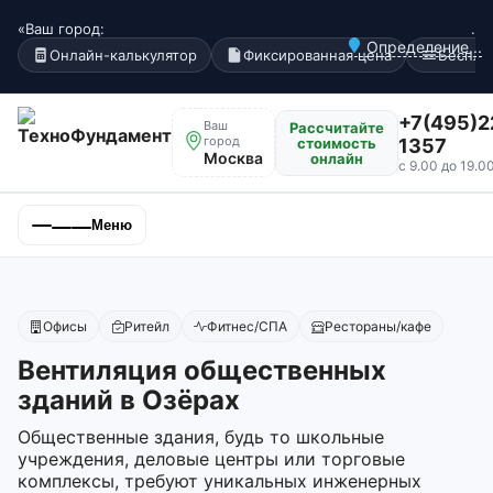
«Ваш город:
.
Определение...
Онлайн-калькулятор
Фиксированная цена
Беспла
+7(495)2
Ваш
Рассчитайте
город
стоимость
1357
Москва
онлайн
с 9.00 до 19.0
Меню
Офисы
Ритейл
Фитнес/СПА
Рестораны/кафе
Вентиляция общественных
зданий в Озёрах
Общественные здания, будь то школьные
учреждения, деловые центры или торговые
комплексы, требуют уникальных инженерных