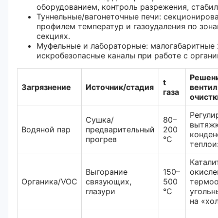
оборудованием, контроль разрежения, стабил
Туннельные/вагонеточные печи: секциониров
профилем температур и газоудаления по зона
секциях.
Муфельные и лабораторные: малогабаритные 
искробезопасные каналы при работе с органи
Решен
t
Загрязнение
Источник/стадия
вентил
газа
очистк
Регули
Сушка/
80–
вытяжк
Водяной пар
предварительный
200
конден
прогрев
°C
теплои
Катали
Выгорание
150–
окисле
Органика/VOC
связующих,
500
термоо
глазури
°C
угольн
на «хо