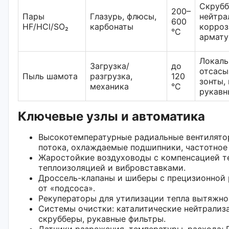
Скрубб
200–
Пары
Глазурь, флюсы,
нейтра
600
HF/HCl/SO₂
карбонаты
корроз
°C
армату
Локаль
Загрузка/
до
отсас
Пыль шамота
разгрузка,
120
зонты,
механика
°C
рукавн
Ключевые узлы и автоматика
Высокотемпературные радиальные вентилятор
потока, охлаждаемые подшипники, частотное 
Жаростойкие воздуховоды с компенсацией т
теплоизоляцией и вибровставками.
Дроссель-клапаны и шиберы с прецизионной 
от «подсоса».
Рекуператоры для утилизации тепла вытяжног
Системы очистки: каталитические нейтрализ
скрубберы, рукавные фильтры.
Датчики разрежения, температуры, расхода; 