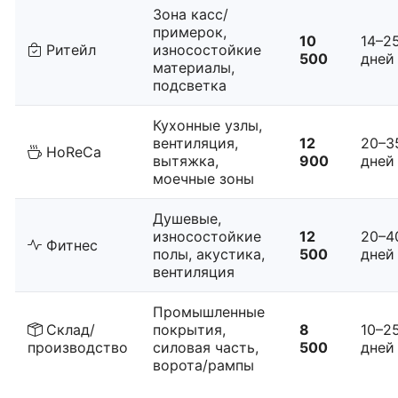
Зона касс/
примерок,
10
14–2
Ритейл
износостойкие
500
дней
материалы,
подсветка
Кухонные узлы,
вентиляция,
12
20–3
HoReCa
вытяжка,
900
дней
моечные зоны
Душевые,
износостойкие
12
20–4
Фитнес
полы, акустика,
500
дней
вентиляция
Промышленные
Склад/
покрытия,
8
10–2
производство
силовая часть,
500
дней
ворота/рампы