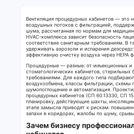
Вентиляция процедурных кабинетов — это н
воздушных потоков с фильтрацией, поддерж
шума, рассчитанная по нормам для медици
HVAC-комплекса зависит безопасность паци
соответствие санитарным требованиям. В т
удерживать аэрозоли и испарения дезсредст
эффективную очистку воздуха через HEPA фи
Процедурные — разные: от инъекционных и 
стоматологических кабинетов, стерильных
требованиями. Для каждого типа подбирают
воздухообмена, классы фильтрации, схемы 
шумопоглощение и автоматизация. Проект
процедурных кабинетов (СП 60.13330, СП 15
планировку, действующие шахты, инсоляцию
этапе замысла приводят к рискам: повышенн
запахи в коридорах, жалобы по шуму, срывы
Зачем бизнесу профессиона