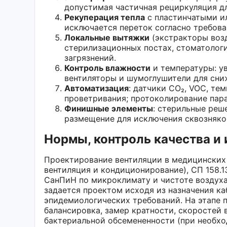
допустимая частичная рециркуляция д
Рекуперация тепла
с пластинчатыми и
исключается переток согласно требов
Локальные вытяжки
(экстракторы возд
стерилизационных постах, стоматологи
загрязнений.
Контроль влажности
и температуры: у
вентиляторы и шумоглушители для сниж
Автоматизация
: датчики CO₂, VOC, те
проветривания; протоколирование пара
Финишные элементы
: стерильные реш
размещение для исключения сквозняков
Нормы, контроль качества и
Проектирование вентиляции в медицинских 
вентиляция и кондиционирование), СП 158.1
СанПиН по микроклимату и чистоте воздуха
задается проектом исходя из назначения ка
эпидемиологических требований. На этапе 
балансировка, замер кратности, скоростей 
бактериальной обсемененности (при необхо