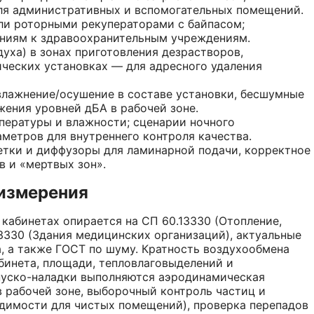
ля административных и вспомогательных помещений.
ли роторными рекуператорами с байпасом;
аниям к здравоохранительным учреждениям.
уха) в зонах приготовления дезрастворов,
ческих установках — для адресного удаления
влажнение/осушение в составе установки, бесшумные
ения уровней дБА в рабочей зоне.
мпературы и влажности; сценарии ночного
метров для внутреннего контроля качества.
етки и диффузоры для ламинарной подачи, корректное
 и «мертвых зон».
 измерения
кабинетах опирается на СП 60.13330 (Отопление,
3330 (Здания медицинских организаций), актуальные
, а также ГОСТ по шуму. Кратность воздухообмена
бинета, площади, тепловлаговыделений и
пуско-наладки выполняются аэродинамическая
в рабочей зоне, выборочный контроль частиц и
димости для чистых помещений), проверка перепадов