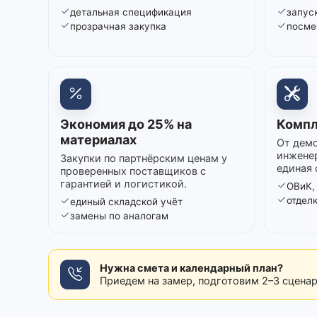
детальная спецификация
запуск
прозрачная закупка
посме
Экономия до 25% на
Компл
материалах
От демо
инжене
Закупки по партнёрским ценам у
единая 
проверенных поставщиков с
гарантией и логистикой.
ОВиК,
отдел
единый складской учёт
замены по аналогам
Нужна смета и календарный план?
Приедем на замер, подготовим 2–3 сцена