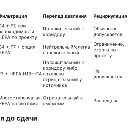
Фильтрация
Перепад давления
Рециркуляция
G4 + F7, при
Положительный к
Обычно не
необходимости
коридору
допускается
HEPA по проекту
Ограниченно,
G4 + F7 + опция
Нейтральный/слегка
строго по
HEPA
положительный
проекту
Положительный к
коридору либо
Не
F7 + HEPA H13–H14
локально
допускается
отрицательный у
источника
Многоступенчатая,
Отрицательный к
Запрещена
HEPA на вытяжке
смежным
я до сдачи