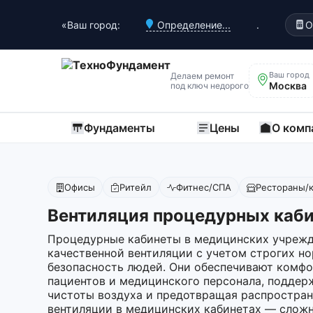
«Ваш город:
Определение...
.
О
Ваш город
Делаем ремонт
Москва
под ключ недорого
Фундаменты
Цены
О комп
Офисы
Ритейл
Фитнес/СПА
Рестораны/
Вентиляция процедурных каби
Процедурные кабинеты в медицинских учрежд
качественной вентиляции с учетом строгих н
безопасность людей. Они обеспечивают комфо
пациентов и медицинского персонала, поддер
чистоты воздуха и предотвращая распростра
вентиляции в медицинских кабинетах — сложн