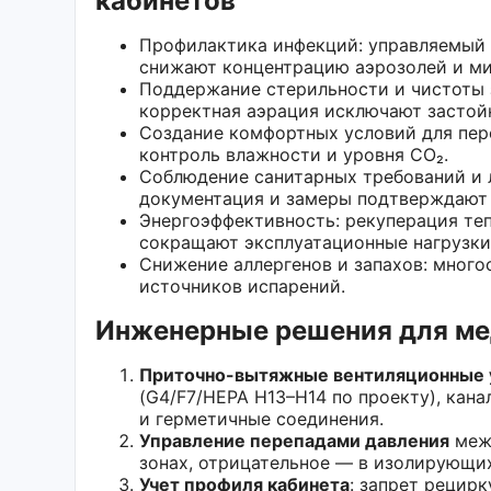
кабинетов
Профилактика инфекций: управляемый 
снижают концентрацию аэрозолей и ми
Поддержание стерильности и чистоты 
корректная аэрация исключают застойн
Создание комфортных условий для пер
контроль влажности и уровня CO₂.
Соблюдение санитарных требований и 
документация и замеры подтверждают 
Энергоэффективность: рекуперация те
сокращают эксплуатационные нагрузки
Снижение аллергенов и запахов: много
источников испарений.
Инженерные решения для ме
Приточно-вытяжные вентиляционные 
(G4/F7/HEPA H13–H14 по проекту), кан
и герметичные соединения.
Управление перепадами давления
межд
зонах, отрицательное — в изолирующих
Учет профиля кабинета
: запрет рецирк