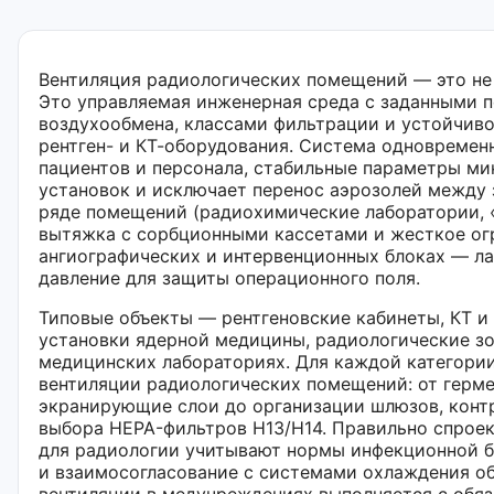
Вентиляция радиологических помещений — это не 
Это управляемая инженерная среда с заданными п
воздухообмена, классами фильтрации и устойчиво
рентген- и КТ-оборудования. Система одновремен
пациентов и персонала, стабильные параметры ми
установок и исключает перенос аэрозолей между 
ряде помещений (радиохимические лаборатории, 
вытяжка с сорбционными кассетами и жесткое ог
ангиографических и интервенционных блоках — л
давление для защиты операционного поля.
Типовые объекты — рентгеновские кабинеты, КТ и
установки ядерной медицины, радиологические зо
медицинских лабораториях. Для каждой категории
вентиляции радиологических помещений: от герм
экранирующие слои до организации шлюзов, конт
выбора HEPA-фильтров H13/H14. Правильно спрое
для радиологии учитывают нормы инфекционной б
и взаимосогласование с системами охлаждения об
вентиляции в медучреждениях выполняется с обяз