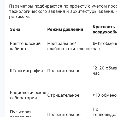
Параметры подбираются по проекту с учетом про
технологического задания и архитектуры здания.
режимам.
Кратность
Зона
Режим давления
воздухооб
Рентгеновский
Нейтральное/
6–12 обмен
кабинет
слабоположительное
час
12–20 обме
КТ/ангиография
Положительное
час
Радиологическая
Отрицательное
≥10 обмено
лаборатория
По
Пультовая,
Положительное
тепловыде
серверная