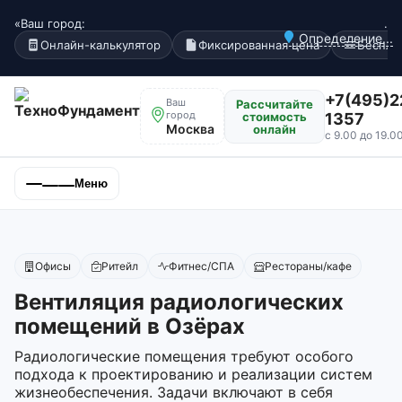
«Ваш город:
.
Определение...
Онлайн-калькулятор
Фиксированная цена
Беспла
+7(495)2
Ваш
Рассчитайте
город
стоимость
1357
Москва
онлайн
с 9.00 до 19.0
Меню
Офисы
Ритейл
Фитнес/СПА
Рестораны/кафе
Вентиляция радиологических
помещений в Озёрах
Радиологические помещения требуют особого
подхода к проектированию и реализации систем
жизнеобеспечения. Задачи включают в себя