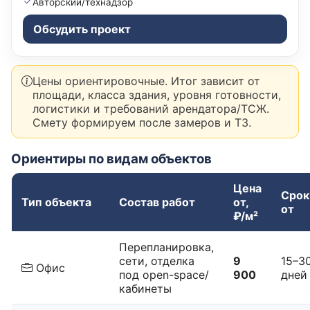
Авторский/технадзор
Обсудить проект
Цены ориентировочные. Итог зависит от
площади, класса здания, уровня готовности,
логистики и требований арендатора/ТСЖ.
Смету формируем после замеров и ТЗ.
Ориентиры по видам объектов
Цена
Срок
Тип объекта
Состав работ
от,
от
₽/м²
Перепланировка,
сети, отделка
9
15–3
Офис
под open-space/
900
дней
кабинеты