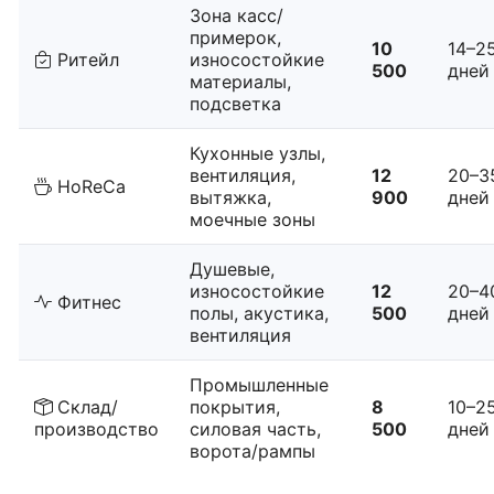
Зона касс/
примерок,
10
14–2
Ритейл
износостойкие
500
дней
материалы,
подсветка
Кухонные узлы,
вентиляция,
12
20–3
HoReCa
вытяжка,
900
дней
моечные зоны
Душевые,
износостойкие
12
20–4
Фитнес
полы, акустика,
500
дней
вентиляция
Промышленные
Склад/
покрытия,
8
10–2
производство
силовая часть,
500
дней
ворота/рампы