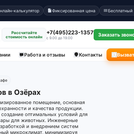
нлайн-калькулятор
Фиксированная цена
Бесплатный
+7(495)223-1357
Рассчитайте
Заказать звон
стоимость онлайн
с 9.00 до 19.00
ании
Работа и отзывы
Контакты
Вызват
кафе
ов в Озёрах
лизированное помещение, основная
охранности и качества продукции.
а создание оптимальных условий для
уары для животных. Инженерные
азработкой и внедрением систем
ьный микроклимат, минимизируя