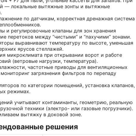
G4 + F7 для пыли, угольные кассеты для запахов. При
ей — локальные вытяжные зонты и вытяжные
.
ажнение по датчикам, корректная дренажная система
теплообменников.
ы и регулировочные клапаны для зон хранения
ие перетоков между “чистыми” и “пахучими” зонами.
торы выравнивают температуру по высоте, уменьшая
верхних ярусов стеллажей.
я микроклимата при открывании ворот и работе
овий (ветровые нагрузки, температура).
лажности, частотные приводы для вентиляционных
, мониторинг загрязнения фильтров по перепаду
яторов по категории помещений, установка клапанов,
ых режимах.
щений учитывают контаминанты, геометрию, реальную
рузочной техники (электро- или газовые погрузчики).
иливаем вытяжку в доковой зоне.
мендованные решения