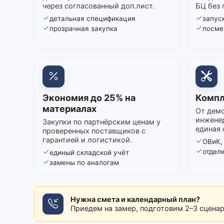
через согласованный доп.лист.
БЦ без 
детальная спецификация
запуск
прозрачная закупка
посме
Экономия до 25% на
Компл
материалах
От демо
инжене
Закупки по партнёрским ценам у
единая 
проверенных поставщиков с
гарантией и логистикой.
ОВиК,
отдел
единый складской учёт
замены по аналогам
Нужна смета и календарный план?
Приедем на замер, подготовим 2–3 сцена