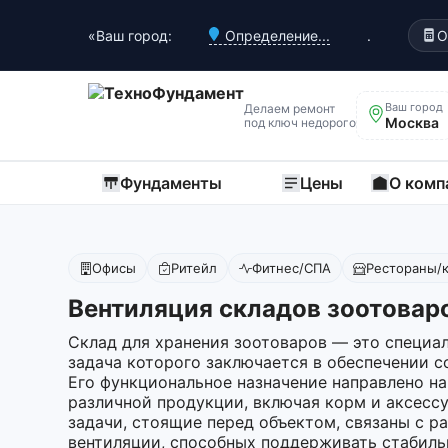
«Ваш город:
Определение...
.
О
Ваш город
Делаем ремонт
Москва
под ключ недорого
Фундаменты
Цены
О комп
Офисы
Ритейл
Фитнес/СПА
Рестораны/
Вентиляция складов зоотовар
Склад для хранения зоотоваров — это специа
задача которого заключается в обеспечении с
Его функциональное назначение направлено н
различной продукции, включая корм и аксесс
задачи, стоящие перед объектом, связаны с р
вентиляции, способных поддерживать стабил