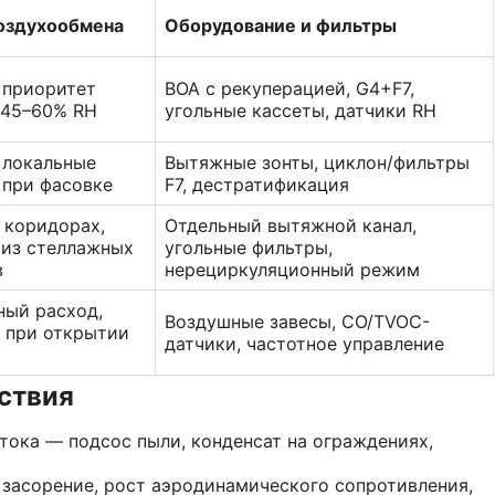
оздухообмена
Оборудование и фильтры
 приоритет
ВОА с рекуперацией, G4+F7,
 45–60% RH
угольные кассеты, датчики RH
 локальные
Вытяжные зонты, циклон/фильтры
 при фасовке
F7, дестратификация
 коридорах,
Отдельный вытяжной канал,
 из стеллажных
угольные фильтры,
в
нерециркуляционный режим
ный расход,
Воздушные завесы, CO/TVOC-
 при открытии
датчики, частотное управление
ствия
тока — подсос пыли, конденсат на ограждениях,
засорение, рост аэродинамического сопротивления,