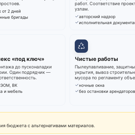
простоев.
работ. Соответствие проек
узлам.
 от 2 дней
авторский надзор
нные бригады
исполнительная документа
екс «под ключ»
Чистые работы
нтажа до пусконаладки
Пылеулавливание, защитны
рии. Один подрядчик —
укрытия, вывоз строительн
ответственность.
мусора по регламенту объе
 ЭОМ, ВК
ночные окна
ка и мебель
без остановки арендаторо
рия бюджета с альтернативами материалов.