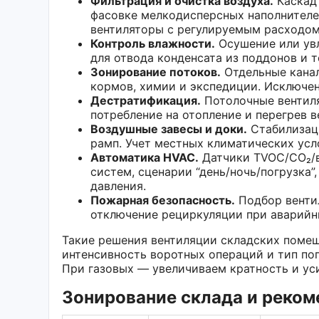
Фильтрация и очистка воздуха.
Каскад 
фасовке мелкодисперсных наполнител
вентиляторы с регулируемым расходом
Контроль влажности.
Осушение или увл
для отвода конденсата из поддонов и 
Зонирование потоков.
Отдельные канал
кормов, химии и экспедиции. Исключен
Дестратификация.
Потолочные вентиля
потребление на отопление и перегрев 
Воздушные завесы и доки.
Стабилизаци
рамп. Учет местных климатических усл
Автоматика HVAC.
Датчики TVOC/CO₂/в
систем, сценарии “день/ночь/погрузка”
давления.
Пожарная безопасность.
Подбор вентил
отключение рециркуляции при аварийн
Такие решения вентиляции складских поме
интенсивность воротных операций и тип пог
При газовых — увеличиваем кратность и ус
Зонирование склада и реко