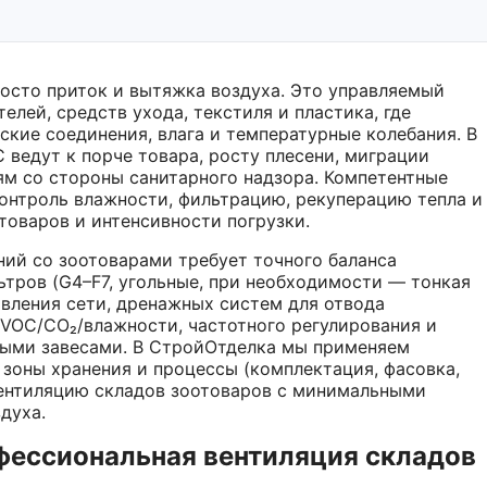
росто приток и вытяжка воздуха. Это управляемый
лей, средств ухода, текстиля и пластика, где
еские соединения, влага и температурные колебания. В
ведут к порче товара, росту плесени, миграции
ям со стороны санитарного надзора. Компетентные
онтроль влажности, фильтрацию, рекуперацию тепла и
товаров и интенсивности погрузки.
ний со зоотоварами требует точного баланса
тров (G4–F7, угольные, при необходимости — тонкая
ивления сети, дренажных систем для отвода
TVOC/CO₂/влажности, частотного регулирования и
ными завесами. В СтройОтделка мы применяем
 зоны хранения и процессы (комплектация, фасовка,
вентиляцию складов зоотоваров с минимальными
духа.
фессиональная вентиляция складов