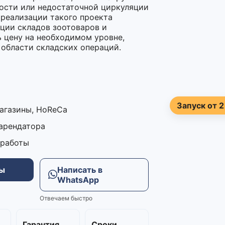
ости или недостаточной циркуляции
реализации такого проекта
ции складов зоотоваров и
ь цену на необходимом уровне,
 области складских операций.
Запуск от 2
магазины, HoReCa
 арендатора
 работы
ны
Написать в
WhatsApp
Отвечаем быстро
м
Гарантия
Сроки