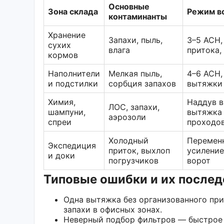
Основные
Зона склада
Режим в
контаминанты
Хранение
Запахи, пыль,
3–5 ACH,
сухих
влага
притока,
кормов
Наполнители
Мелкая пыль,
4–6 ACH,
и подстилки
сорбция запахов
вытяжки
Химия,
Наддув в
ЛОС, запахи,
шампуни,
вытяжка
аэрозоли
спреи
проходо
Холодный
Перемен
Экспедиция
приток, выхлоп
усиление
и доки
погрузчиков
ворот
Типовые ошибки и их послед
Одна вытяжка без организованного при
запахи в офисных зонах.
Неверный подбор фильтров — быстрое 