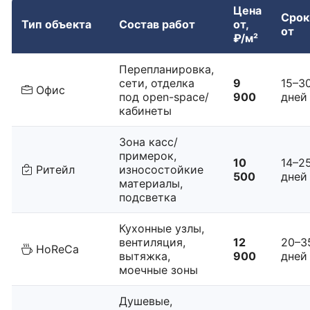
Цена
Срок
Тип объекта
Состав работ
от,
от
₽/м²
Перепланировка,
сети, отделка
9
15–3
Офис
под open-space/
900
дней
кабинеты
Зона касс/
примерок,
10
14–2
Ритейл
износостойкие
500
дней
материалы,
подсветка
Кухонные узлы,
вентиляция,
12
20–3
HoReCa
вытяжка,
900
дней
моечные зоны
Душевые,