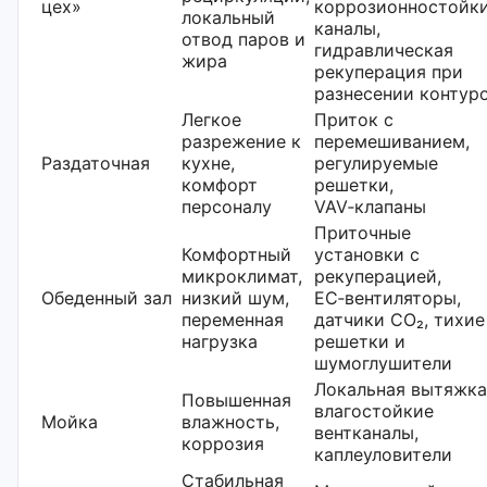
цех»
коррозионностойк
локальный
каналы,
отвод паров и
гидравлическая
жира
рекуперация при
разнесении контур
Легкое
Приток с
разрежение к
перемешиванием,
Раздаточная
кухне,
регулируемые
комфорт
решетки,
персоналу
VAV‑клапаны
Приточные
Комфортный
установки с
микроклимат,
рекуперацией,
Обеденный зал
низкий шум,
EC‑вентиляторы,
переменная
датчики CO₂, тихие
нагрузка
решетки и
шумоглушители
Локальная вытяжка
Повышенная
влагостойкие
Мойка
влажность,
вентканалы,
коррозия
каплеуловители
Стабильная