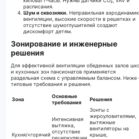
киловатт‑часы. Нужны датчики CO₂, VAV и
расписания.
Шум и сквозняки.
Неправильная аэродинамик
вентиляции, высокие скорости в решетках и
отсутствие шумоглушителей создают
дискомфорт детям.
Зонирование и инженерные
решения
Для эффективной вентиляции обеденных залов шк
и кухонных зон пансионатов применяется
раздельная схема с управляемым балансом. Ниже
типовые требования и решения.
Основные
Зона
Решения
требования
Зонты с
жироуловителями,
Интенсивная
вытяжные
вытяжка,
вентиляторы на
отсутствие
Кухня/«горячий
крыше,
рециркуляции,