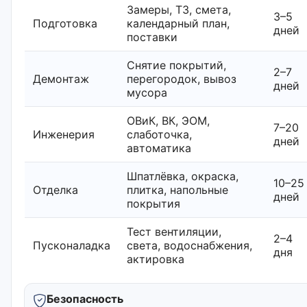
Замеры, ТЗ, смета,
3–5
Подготовка
календарный план,
дней
поставки
Снятие покрытий,
2–7
Демонтаж
перегородок, вывоз
дней
мусора
ОВиК, ВК, ЭОМ,
7–20
Инженерия
слаботочка,
дней
автоматика
Шпатлёвка, окраска,
10–25
Отделка
плитка, напольные
дней
покрытия
Тест вентиляции,
2–4
Пусконаладка
света, водоснабжения,
дня
актировка
Безопасность