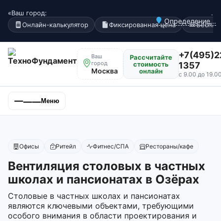
«Ваш город:
.
Определение...
Онлайн-калькулятор
Фиксированная цена
Беспла
+7(495)2
Ваш
Рассчитайте
город
стоимость
1357
Москва
онлайн
с 9.00 до 19.0
Меню
Офисы
Ритейл
Фитнес/СПА
Рестораны/кафе
Вентиляция столовых в частных
школах и пансионатах в Озёрах
Столовые в частных школах и пансионатах
являются ключевыми объектами, требующими
особого внимания в области проектирования и