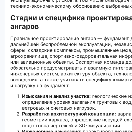
технико-экономическому обоснованию выбранных
Стадии и специфика проектиров
ангаров
Правильное проектирование ангара — фундамент 
дальнейшей беспроблемной эксплуатации, незави
сферы: складские комплексы, промышленные цеха
агрохранилища, спортивно-оздоровительная инфр
или авиационные объекты. Экспертная команда д
обязательно предусматривать и взаимную интегр
инженерных систем, архитектуру объекта, технол
возведения, а также учитывать специфику климат
и нагрузку на фундамент.
Изыскания и анализ участка:
геологические и
определение уровня залегания грунтовых вод,
ветровых и снеговых нагрузок.
Разработка архитектурной концепции:
вариа
геометрии каркаса, определение несущей сх
подготовка чертежей и 3D-визуализации.
Инженерные изыскания:
проектирование ин