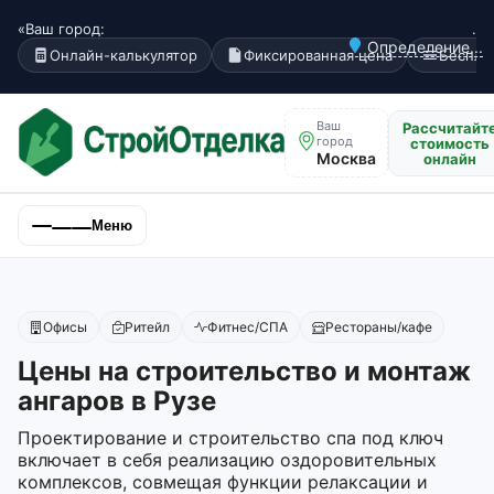
«Ваш город:
.
Определение...
Онлайн-калькулятор
Фиксированная цена
Беспла
Ваш
Рассчитайт
город
стоимость
Москва
онлайн
Меню
Офисы
Ритейл
Фитнес/СПА
Рестораны/кафе
Цены на строительство и монтаж
ангаров в Рузе
Проектирование и строительство спа под ключ
включает в себя реализацию оздоровительных
комплексов, совмещая функции релаксации и