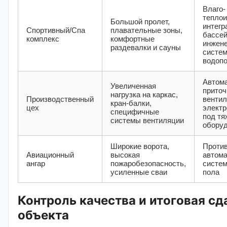
Влаго-
теплои
Большой пролет,
интегр
Спортивный/Спа
плавательные зоны,
бассей
комплекс
комфортные
инжен
раздевалки и сауны
систе
водопо
Автом
Увеличенная
приточ
нагрузка на каркас,
Производственный
вентил
кран-балки,
цех
элект
специфичные
под тя
системы вентиляции
обору
Широкие ворота,
Проти
Авиационный
высокая
автома
ангар
пожаробезопасность,
систем
усиленные сваи
пола
Контроль качества и итоговая сд
объекта