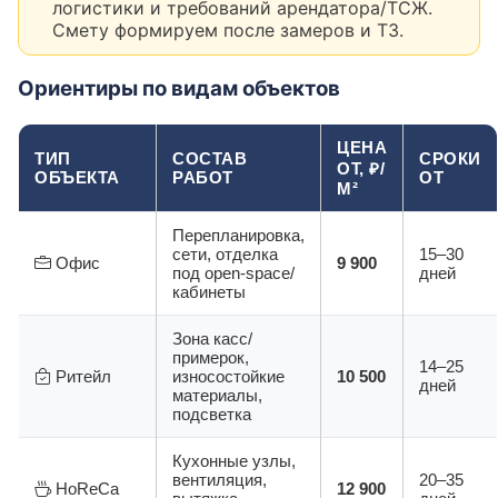
логистики и требований арендатора/ТСЖ.
Смету формируем после замеров и ТЗ.
Ориентиры по видам объектов
ЦЕНА
ТИП
СОСТАВ
СРОКИ
ОТ, ₽/
ОБЪЕКТА
РАБОТ
ОТ
М²
Перепланировка,
сети, отделка
15–30
Офис
9 900
под open-space/
дней
кабинеты
Зона касс/
примерок,
14–25
Ритейл
износостойкие
10 500
дней
материалы,
подсветка
Кухонные узлы,
вентиляция,
20–35
HoReCa
12 900