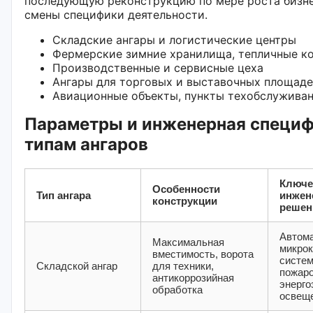
последующую реконструкцию по мере роста бизне
смены специфики деятельности.
Складские ангары и логистические центры
Фермерские зимние хранилища, тепличные к
Производственные и сервисные цеха
Ангары для торговых и выставочных площад
Авиационные объекты, пункты техобслужива
Параметры и инженерная специф
типам ангаров
Ключ
Особенности
Тип ангара
инжен
конструкции
решен
Автом
Максимальная
микрок
вместимость, ворота
систе
Складской ангар
для техники,
пожар
антикоррозийная
энерг
обработка
освещ