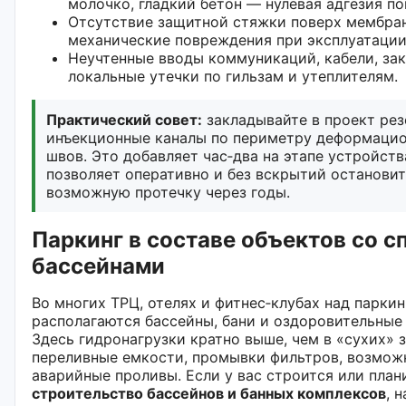
молочко, гладкий бетон — нулевая адгезия п
Отсутствие защитной стяжки поверх мембра
механические повреждения при эксплуатации
Неучтенные вводы коммуникаций, кабели, за
локальные утечки по гильзам и утеплителям.
Практический совет:
закладывайте в проект ре
инъекционные каналы по периметру деформаци
швов. Это добавляет час‑два на этапе устройств
позволяет оперативно и без вскрытий останови
возможную протечку через годы.
Паркинг в составе объектов со сп
бассейнами
Во многих ТРЦ, отелях и фитнес‑клубах над парки
располагаются бассейны, бани и оздоровительные
Здесь гидронагрузки кратно выше, чем в «сухих» з
переливные емкости, промывки фильтров, возмож
аварийные проливы. Если у вас строится или план
строительство бассейнов и банных комплексов
, 