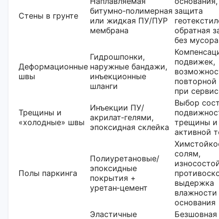
Наплавляемая
основания,
битумно‑полимерная
защита
Стены в грунте
или жидкая ПУ/ПУР
геотекстил
мембрана
обратная з
без мусора
Компенсац
Гидрошпонки,
подвижек,
Деформационные
наружные бандажи,
возможнос
швы
инъекционные
повторной
шланги
при сервис
Выбор сост
Инъекции ПУ/
Трещины и
подвижнос
акрилат‑гелями,
«холодные» швы
трещины и
эпоксидная склейка
активной т
Химстойко
солям,
Полиуретановые/
износостой
эпоксидные
Полы паркинга
противоск
покрытия +
выдержка
уретан‑цемент
влажности
основания
Эластичные
Безшовная