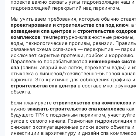
проекта важно связать узлы гидроизоляции чаш и 
гидроизоляцией перекрытий над паркингом.
Мы учитываем требования, которые обычно ставя
проектировании и строительстве спа под ключ
, а
возведении спа центров
и
строительстве оздоро
комплексов
: температурно‑влажностные режимы,
воды, технологические проливы, ревизии. Правил
связанная схема «спа‑зона — перекрытие — парки
исключает скрытые протечки, грибок и коррозию.
Параллельно прорабатываются
инженерные систе
спа
(сливы, аварийные лотки, перехваты вады) и и
стыковка с ливневой/хозяйственно‑бытовой кана
паркинга. Это критично для соблюдения графика 
строительства спа центра
в составе многофункци
объекта.
Если планируете
строительство спа комплексов
и
нужно
заказать строительство спа комплекса
как 
будущего ТРК с подземным паркингом, участвуйте 
узлов с самого начала. Грамотная гидроизоляция 
снижает эксплуатационные риски всего объекта 
инвестиции в архитектуру и дизайн спа комплексо