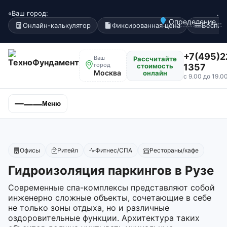
«Ваш город:
.
Определение...
Онлайн-калькулятор
Фиксированная цена
Беспла
+7(495)2
Ваш
Рассчитайте
город
стоимость
1357
Москва
онлайн
с 9.00 до 19.0
Меню
Офисы
Ритейл
Фитнес/СПА
Рестораны/кафе
Гидроизоляция паркингов в Рузе
Современные спа-комплексы представляют собой
инженерно сложные объекты, сочетающие в себе
не только зоны отдыха, но и различные
оздоровительные функции. Архитектура таких