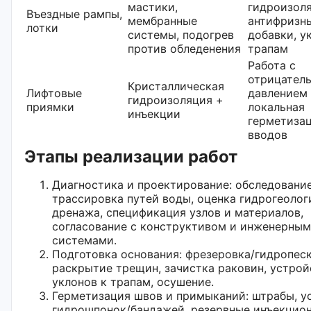
мастики,
гидроизоля
Въездные рампы,
мембранные
антифризн
лотки
системы, подогрев
добавки, у
против обледенения
трапам
Работа с
отрицател
Кристаллическая
Лифтовые
давлением 
гидроизоляция +
приямки
локальная
инъекции
герметиза
вводов
Этапы реализации работ
Диагностика и проектирование: обследование
трассировка путей воды, оценка гидрогеолог
дренажа, спецификация узлов и материалов,
согласование с конструктивом и инженерны
системами.
Подготовка основания: фрезеровка/гидропес
раскрытие трещин, зачистка раковин, устрой
уклонов к трапам, осушение.
Герметизация швов и примыканий: штрабы, у
гидрошпонок/бандажей, резервные инъекцио