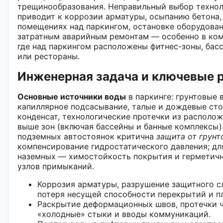
трещинообразования. Неправильный выбор техно
приводит к коррозии арматуры, осыпанию бетона, 
помещениях над паркингом, остановке оборудован
затратным аварийным ремонтам — особенно в ком
где над паркингом расположены фитнес-зоны, басс
или рестораны.
Инженерная задача и ключевые 
Основные источники воды
в паркинге: грунтовые 
капиллярное подсасывание, талые и дождевые сто
конденсат, технологические протечки из располо
выше зон (включая бассейны и банные комплексы)
подземных автостоянок критична
защита от грунт
компенсирование гидростатического давления; дл
наземных — химостойкость покрытия и герметич
узлов примыканий.
Коррозия арматуры, разрушение защитного с
потеря несущей способности перекрытий и пл
Раскрытие деформационных швов, протечки 
«холодные» стыки и вводы коммуникаций.