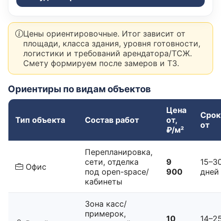
Цены ориентировочные. Итог зависит от
площади, класса здания, уровня готовности,
логистики и требований арендатора/ТСЖ.
Смету формируем после замеров и ТЗ.
Ориентиры по видам объектов
Цена
Срок
Тип объекта
Состав работ
от,
от
₽/м²
Перепланировка,
сети, отделка
9
15–3
Офис
под open-space/
900
дней
кабинеты
Зона касс/
примерок,
10
14–2