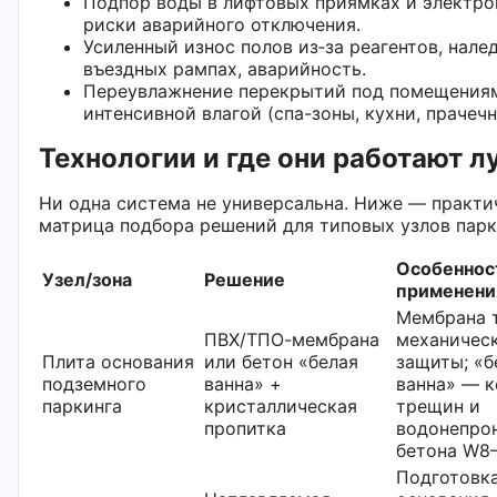
Подпор воды в лифтовых приямках и электр
риски аварийного отключения.
Усиленный износ полов из‑за реагентов, нале
въездных рампах, аварийность.
Переувлажнение перекрытий под помещения
интенсивной влагой (спа-зоны, кухни, прачечн
Технологии и где они работают л
Ни одна система не универсальна. Ниже — практи
матрица подбора решений для типовых узлов парк
Особеннос
Узел/зона
Решение
применени
Мембрана 
ПВХ/ТПО-мембрана
механичес
Плита основания
или бетон «белая
защиты; «б
подземного
ванна» +
ванна» — к
паркинга
кристаллическая
трещин и
пропитка
водонепро
бетона W8
Подготовк