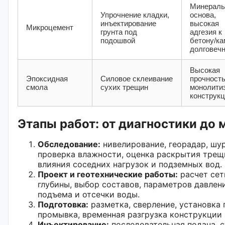
Минераль
Упрочнение кладки,
основа,
инъектирование
высокая
Микроцемент
грунта под
адгезия к
подошвой
бетону/ка
долговеч
Высокая
Эпоксидная
Силовое склеивание
прочность
смола
сухих трещин
монолити
конструк
Этапы работ: от диагностики до 
Обследование:
нивелирование, георадар, шур
проверка влажности, оценка раскрытия трещ
влияния соседних нагрузок и подземных вод.
Проект и геотехнические работы:
расчет сет
глубины, выбор составов, параметров давлен
подъема и отсечки воды.
Подготовка:
разметка, сверление, установка 
промывка, временная разгрузка конструкции
Инъектирование:
последовательная подача, с