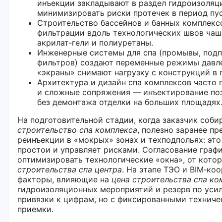
инъекции закладывают в раздел гидроизоляци
минимизировать риски протечек в период пу
Строительство бассейнов и банных комплексо
фильтрации вдоль технологических швов чаш
акрилат‑гели и полиуретаны.
Инженерные системы для спа (промывы, подп
фильтров) создают переменные режимы давл
«экраны» снимают нагрузку с конструкций в 
Архитектура и дизайн спа комплексов часто
и сложные сопряжения — инъектирование поз
без демонтажа отделки на больших площадях
На подготовительной стадии, когда заказчик соб
строительство спа комплекса
, полезно заранее п
реинъекции в «мокрых» зонах и техподпольях: эт
простои и управляет рисками. Согласование граф
оптимизировать технологические «окна», от кото
строительства спа центра
. На этапе ТЭО и BIM‑к
факторы, влияющие на
цена строительства спа ко
гидроизоляционных мероприятий и резерв по уси
привязки к цифрам, но с фиксированными технич
приемки.