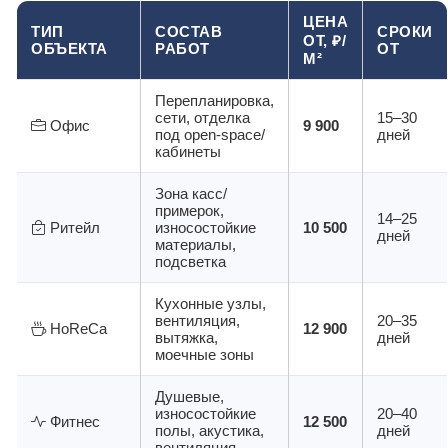
ЦЕНА
ТИП
СОСТАВ
СРОКИ
ОТ, ₽/
ОБЪЕКТА
РАБОТ
ОТ
М²
Перепланировка,
сети, отделка
15–30
Офис
9 900
под open-space/
дней
кабинеты
Зона касс/
примерок,
14–25
Ритейл
износостойкие
10 500
дней
материалы,
подсветка
Кухонные узлы,
вентиляция,
20–35
HoReCa
12 900
вытяжка,
дней
моечные зоны
Душевые,
износостойкие
20–40
Фитнес
12 500
полы, акустика,
дней
вентиляция