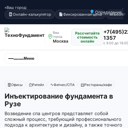
«Ваш город:
.
Определение...
Онлайн-калькулятор
Фиксированная цена
Беспла
+7(495)2
Ваш
Рассчитайте
город
стоимость
1357
Москва
онлайн
с 9.00 до 19.0
Меню
Офисы
Ритейл
Фитнес/СПА
Рестораны/кафе
Инъектирование фундамента в
Рузе
Возведение спа центров представляет собой
сложный процесс, требующий профессионального
подхода к архитектуре и дизайну, а также точного