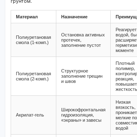
грунтом.
Материал
Назначение
Преимущ
Реагирует
Остановка активных
водой, бы
Полиуретановая
протечек,
расширяе
смола (1‑комп.)
заполнение пустот
герметизи
моменте
Плотный
полимер,
Структурное
Полиуретановая
контроли
заполнение трещин
смола (2‑комп.)
реакция,
и швов
повышает
жесткость
Низкая
вязкость,
Широкофронтальная
проникает
Акрилат‑гель
гидроизоляция,
мелкие по
«экраны» и завесы
совмести
водой