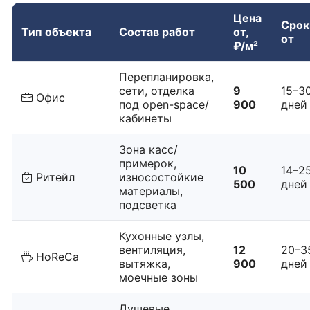
Цена
Срок
Тип объекта
Состав работ
от,
от
₽/м²
Перепланировка,
сети, отделка
9
15–3
Офис
под open-space/
900
дней
кабинеты
Зона касс/
примерок,
10
14–2
Ритейл
износостойкие
500
дней
материалы,
подсветка
Кухонные узлы,
вентиляция,
12
20–3
HoReCa
вытяжка,
900
дней
моечные зоны
Душевые,