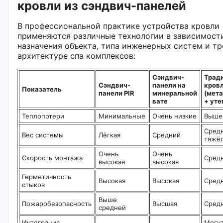
кровли из сэндвич-панелей
В профессиональной практике устройства кровли
применяются различные технологии в зависимост
назначения объекта, типа инженерных систем и тр
архитектуре спа комплексов:
Сэндвич-
Трад
Сэндвич-
панели на
кров
Показатель
панели PIR
минеральной
(мет
вате
+ уте
Теплопотери
Минимальные
Очень низкие
Выше
Сред
Вес системы
Лёгкая
Средний
тяжё
Очень
Очень
Скорость монтажа
Средн
высокая
высокая
Герметичность
Высокая
Высокая
Сред
стыков
Выше
Пожаробезопасность
Высшая
Сред
средней
Интеграция
Могут