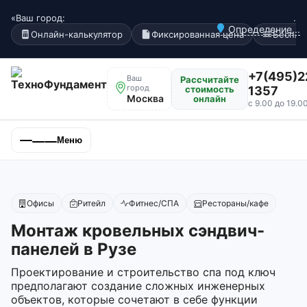
«Ваш город:
.
Определение...
Онлайн-калькулятор
Фиксированная цена
Беспла
+7(495)2
Ваш
Рассчитайте
город
стоимость
1357
Москва
онлайн
с 9.00 до 19.0
Меню
Офисы
Ритейл
Фитнес/СПА
Рестораны/кафе
Монтаж кровельных сэндвич-
панелей в Рузе
Проектирование и строительство спа под ключ
предполагают создание сложных инженерных
объектов, которые сочетают в себе функции