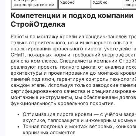
Удобно
Удобно
инженерных систем
слож
Компетенции и подход компании
СтройОтделка
Работы по монтажу кровли из сэндвич-панелей тр
только строительного, но и инженерного опыта в
проектировании кровельного пирога, учёте дейс
СНиП, пожарных норм и требований энергоэффек
для спа-комплекса. Специалисты компании Строй
реализуют проекты полного цикла: от анализа исх
архитектуры и проектирования до монтажа крове
панелей под ключ, гарантируя контроль технологи
каждом этапе. Используя только заводские панел
сертифицированного качества и специализирован
монтажные инструменты, мы обеспечиваем долгов
функциональность кровельного покрытия.
Оптимизация пирога кровли — с учётом зада
акустике, теплозащите и инженерным комму
Точная подгонка и монтаж ветровых, коньков
карнизных элементов