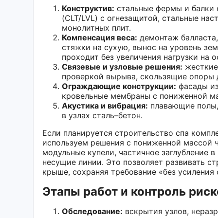
Конструктив:
стальные фермы и балки 
(CLT/LVL) с огнезащитой, стальные на
монолитных плит.
Компенсация веса:
демонтаж балласта,
стяжки на сухую, вынос на уровень зе
проходит без увеличения нагрузки на о
Связевые и узловые решения:
жесткие
проверкой вырыва, скользящие опоры 
Ограждающие конструкции:
фасады из
кровельные мембраны с пониженной мас
Акустика и вибрация:
плавающие полы,
в узлах сталь–бетон.
Если планируется строительство спа компле
используем решения с пониженной массой ч
модульные купели, частичное заглубление в
несущие линии. Это позволяет развивать ст
крыше, сохраняя требование «без усиления 
Этапы работ и контроль риск
Обследование:
вскрытия узлов, неразр