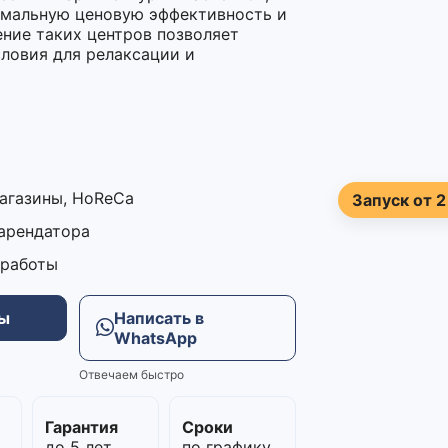
имальную ценовую эффективность и
ение таких центров позволяет
словия для релаксации и
магазины, HoReCa
Запуск от 2
 арендатора
 работы
ны
Написать в
WhatsApp
Отвечаем быстро
м
Гарантия
Сроки
до 5 лет
по графику