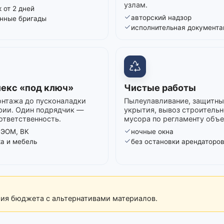
узлам.
 от 2 дней
авторский надзор
нные бригады
исполнительная документа
екс «под ключ»
Чистые работы
нтажа до пусконаладки
Пылеулавливание, защитны
рии. Один подрядчик —
укрытия, вывоз строительн
ответственность.
мусора по регламенту объе
 ЭОМ, ВК
ночные окна
ка и мебель
без остановки арендаторо
рия бюджета с альтернативами материалов.