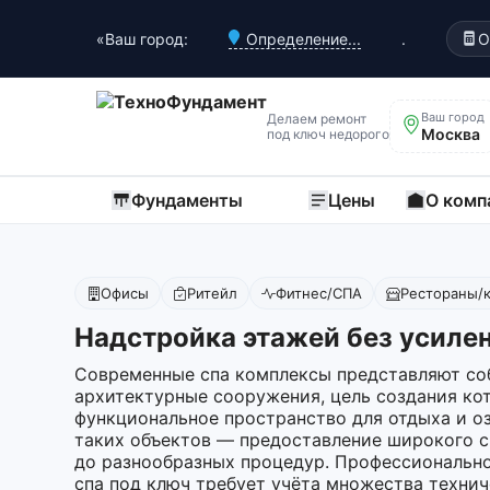
«Ваш город:
Определение...
.
О
Ваш город
Делаем ремонт
Москва
под ключ недорого
Фундаменты
Цены
О комп
Офисы
Ритейл
Фитнес/СПА
Рестораны/
Надстройка этажей без усилен
Современные спа комплексы представляют с
архитектурные сооружения, цель создания ко
функциональное пространство для отдыха и о
таких объектов — предоставление широкого сп
до разнообразных процедур. Профессионально
спа под ключ требует учёта множества технич