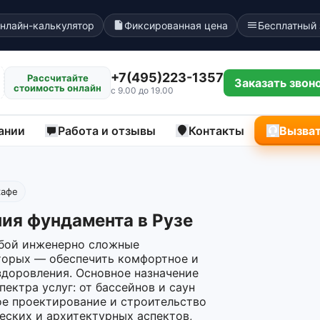
нлайн-калькулятор
Фиксированная цена
Бесплатный
+7(495)223-1357
Рассчитайте
Заказать звон
стоимость онлайн
с 9.00 до 19.00
ании
Работа и отзывы
Контакты
Вызват
кафе
ия фундамента в Рузе
обой инженерно сложные
торых — обеспечить комфортное и
здоровления. Основное назначение
ектра услуг: от бассейнов и саун
е проектирование и строительство
еских и архитектурных аспектов,