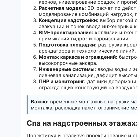
кернов, нивелирование осадок и прогиб
Расчетная модель:
3D-расчет по дейст
моделирование комбинаций нагрузок, 
Концепция надстройки:
выбор легкой с
эвакуации и точек ввода инженерных 
BIM-проектирование:
коллизии инжене
примыканий гидро- и пароизоляции.
Подготовка площадки:
разгрузка кров
арендаторов и технологических линий.
Монтаж каркаса и ограждений:
быстров
высокопрочные анкера.
Инженерные системы:
вводы воды и эл
ливневая канализация, дефицит высот
ПНР и мониторинг:
датчики деформаций
ограждающих конструкций на воздухоп
Важно:
временные монтажные нагрузки ча
монтажа, раскладка палет, ограничение м
Спа на надстроенных этажах
Проектируя и реализуя проектирование и с