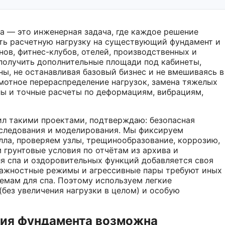
а — это инженерная задача, где каждое решение
ать расчетную нагрузку на существующий фундамент и
нов, фитнес-клубов, отелей, производственных и
получить дополнительные площади под кабинеты,
ны, не останавливая базовый бизнес и не вмешиваясь в
амотное перераспределение нагрузок, замена тяжелых
ы и точные расчеты по деформациям, вибрациям,
ил такими проектами, подтверждаю: безопасная
обследования и моделирования. Мы фиксируем
лла, проверяем узлы, трещинообразование, коррозию,
 грунтовые условия по отчётам из архива и
я спа и оздоровительных функций добавляется своя
лажностные режимы и агрессивные пары требуют иных
мам для спа. Поэтому используем легкие
без увеличения нагрузки в целом) и особую
ния фундамента возможна