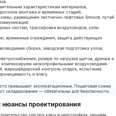
ов.
вительным характеристикам материалов,
прогонов монтажа и временных стадий.
хемы, размещение лестнично-лифтовых блоков, путей
коммуникаций.
рных систем, трассировка воздуховодов, узлы
ли, временные ограждения, защита действующих
озводимая сборка, заводская подготовка узлов,
ектроснабжения, резерв по нагрузке щитов, дренаж и
ы компенсируем низкопрофильными воздуховодами.
, маркшейдерский контроль осадок, испытание
роницаемость и влагу.
сто превышают эксплуатационные. Пошаговая схема
ест складирования — обязательны для безопасности.
: нюансы проектирования
троительство спа под ключ в надстройках, решаем