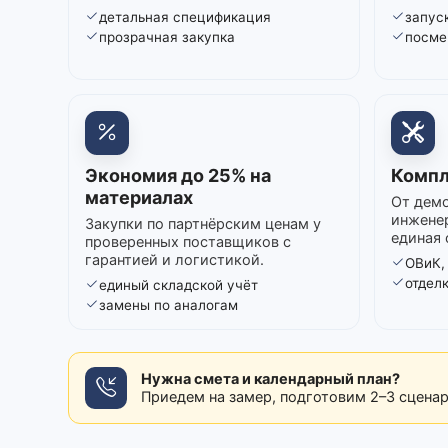
детальная спецификация
запуск
прозрачная закупка
посме
Экономия до 25% на
Компл
материалах
От демо
инжене
Закупки по партнёрским ценам у
единая 
проверенных поставщиков с
гарантией и логистикой.
ОВиК,
отдел
единый складской учёт
замены по аналогам
Нужна смета и календарный план?
Приедем на замер, подготовим 2–3 сцена