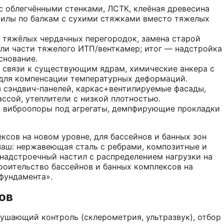
с облегчёнными стенками, ЛСТК, клеёная древесина
стилы по балкам с сухими стяжками вместо тяжелых
 тяжёлых чердачных перегородок, замена старой
мли части тяжелого ИТП/венткамер; итог — надстройка
снование.
 связи к существующим ядрам, химические анкера с
для компенсации температурных деформаций.
 сэндвич-панелей, каркас+вентилируемые фасады,
сой, утеплители с низкой плотностью.
 виброопоры под агрегаты, демпфирующие прокладки
ксов на новом уровне, для бассейнов и банных зон
аш: нержавеющая сталь с ребрами, композитные и
 надстроечный настил с распределением нагрузки на
роительство бассейнов и банных комплексов на
фундамента».
ов
ушающий контроль (склерометрия, ультразвук), отбор