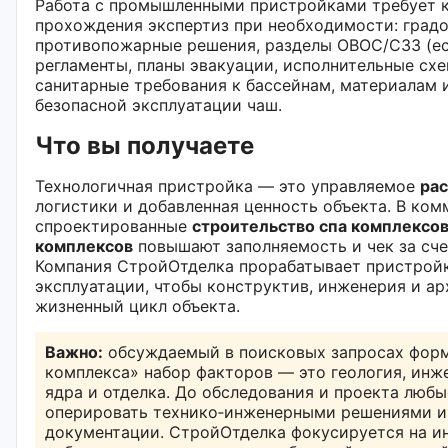
Работа с промышленными пристройками требует 
прохождения экспертиз при необходимости: град
противопожарные решения, разделы ОВОС/СЗЗ (ес
регламенты, планы эвакуации, исполнительные схе
санитарные требования к бассейнам, материалам 
безопасной эксплуатации чаш.
Что вы получаете
Технологичная пристройка — это управляемое
ра
логистики и добавленная ценность объекта. В ко
спроектированные
строительство спа комплексо
комплексов
повышают заполняемость и чек за сче
Компания СтройОтделка прорабатывает пристрой
эксплуатации, чтобы конструктив, инженерия и ар
жизненный цикл объекта.
Важно:
обсуждаемый в поисковых запросах форм
комплекса» набор факторов — это геология, инже
ядра и отделка. До обследования и проекта люб
оперировать технико‑инженерными решениями и 
документации. СтройОтделка фокусируется на и