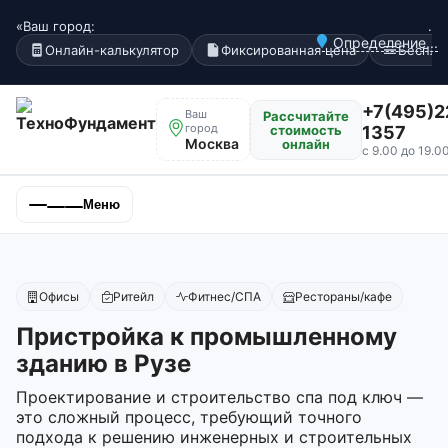
«Ваш город:
.
Определение...
Онлайн-калькулятор
Фиксированная цена
Беспла
+7(495)2
Ваш
Рассчитайте
город
стоимость
1357
Москва
онлайн
с 9.00 до 19.0
Меню
Офисы
Ритейл
Фитнес/СПА
Рестораны/кафе
Пристройка к промышленному
зданию в Рузе
Проектирование и строительство спа под ключ —
это сложный процесс, требующий точного
подхода к решению инженерных и строительных