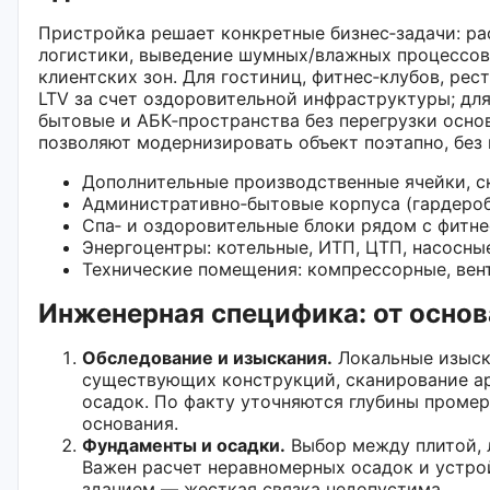
Пристройка решает конкретные бизнес‑задачи: ра
логистики, выведение шумных/влажных процессов 
клиентских зон. Для гостиниц, фитнес‑клубов, ре
LTV за счет оздоровительной инфраструктуры; д
бытовые и АБК‑пространства без перегрузки осн
позволяют модернизировать объект поэтапно, без
Дополнительные производственные ячейки, ск
Административно‑бытовые корпуса (гардероб
Спа‑ и оздоровительные блоки рядом с фитне
Энергоцентры: котельные, ИТП, ЦТП, насосны
Технические помещения: компрессорные, вен
Инженерная специфика: от основ
Обследование и изыскания.
Локальные изыск
существующих конструкций, сканирование а
осадок. По факту уточняются глубины промер
основания.
Фундаменты и осадки.
Выбор между плитой, 
Важен расчет неравномерных осадок и устр
зданием — жесткая связка недопустима.