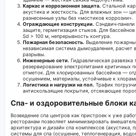
Каркас и коррозионная защита.
Стальной кар
акустика и жесткость. Для влажных зон — ци
разнесенные узлы без «мостиков коррозии».
Ограждающие конструкции.
Сэндвич‑панели 
защите, герметизация стыков. Для бассейнов
Sd > 100 м, непрерывность контура.
Пожарная безопасность.
Выделение пожарных 
независимая система дымоудаления, расчет 
разрывы.
Инженерные сети.
Гидравлическая развязка т
резервирование электропитания критичных п
отметок. Для хлорированных бассейнов — от
осушением, материалы, устойчивые к хлорам
Логистика и нагрузки на пол.
Трафик погрузчи
антискользящие покрытия, отсекающие порог
Спа‑ и оздоровительные блоки к
Возведение спа центров как пристроек к уже раб
ресторанам позволяет минимизировать вмешатель
архитектура и дизайн спа комплексов (акустика, 
системы для спа (осушение, теплогенерация, водо