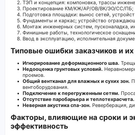
ТЭП и концепция: компоновка, трассы инжен
Проектирование КМ/КЖ/АР/ОВ/ВК/ЭО/СС/ПБ; 
Подготовка площадки: вынос сетей, устройст
Фундаменты и каркас; устройство ограждающ
Монтаж инженерных систем, пусконаладка, и
Финишные работы, технологическое оснащени
Ввод в эксплуатацию, исполнительная докуме
Типовые ошибки заказчиков и их
Игнорирование деформационного шва.
Трещи
Недооценка грунтовых условий.
Неравномерн
проемов.
Общий вентканал для влажных и сухих зон.
П
вентоборудования.
Подключение к перегруженным сетям.
Проса
Отсутствие паробарьера и теплотехрасчета.
Неверная акустика спа‑зон.
Реверберация, ди
Факторы, влияющие на сроки и 
эффективность