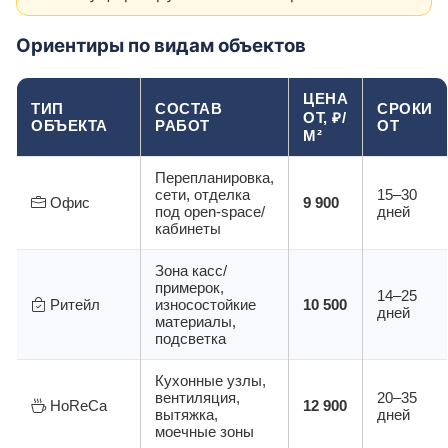
Ориентиры по видам объектов
ЦЕНА
ТИП
СОСТАВ
СРОКИ
ОТ, ₽/
ОБЪЕКТА
РАБОТ
ОТ
М²
Перепланировка,
сети, отделка
15–30
Офис
9 900
под open-space/
дней
кабинеты
Зона касс/
примерок,
14–25
Ритейл
износостойкие
10 500
дней
материалы,
подсветка
Кухонные узлы,
вентиляция,
20–35
HoReCa
12 900
вытяжка,
дней
моечные зоны