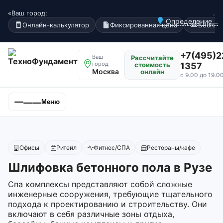
«Ваш город:
.
Определение...
Онлайн-калькулятор
Фиксированная цена
Беспла
+7(495)2
Ваш
Рассчитайте
город
стоимость
1357
Москва
онлайн
с 9.00 до 19.0
Меню
Офисы
Ритейл
Фитнес/СПА
Рестораны/кафе
Шлифовка бетонного пола в Рузе
Спа комплексы представляют собой сложные
инженерные сооружения, требующие тщательного
подхода к проектированию и строительству. Они
включают в себя различные зоны отдыха,