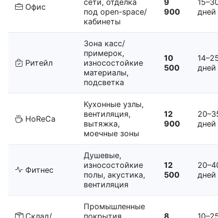
сети, отделка
9
15–3
Офис
под open-space/
900
дней
кабинеты
Зона касс/
примерок,
10
14–2
Ритейл
износостойкие
500
дней
материалы,
подсветка
Кухонные узлы,
вентиляция,
12
20–3
HoReCa
вытяжка,
900
дней
моечные зоны
Душевые,
износостойкие
12
20–4
Фитнес
полы, акустика,
500
дней
вентиляция
Промышленные
Склад/
покрытия,
8
10–2