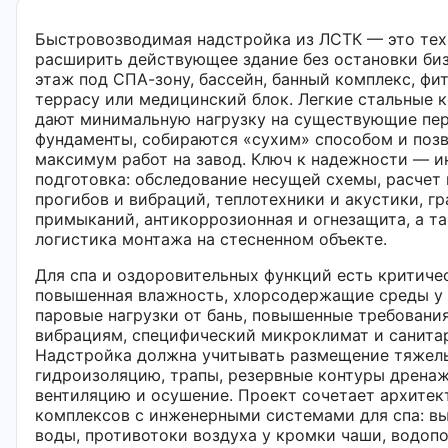
Быстровозводимая надстройка из ЛСТК — это тех
расширить действующее здание без остановки биз
этаж под СПА-зону, бассейн, банный комплекс, фи
террасу или медицинский блок. Легкие стальные 
дают минимальную нагрузку на существующие пе
фундаменты, собираются «сухим» способом и поз
максимум работ на завод. Ключ к надежности — 
подготовка: обследование несущей схемы, расчет 
прогибов и вибраций, теплотехники и акустики, г
примыканий, антикоррозионная и огнезащита, а т
логистика монтажа на стесненном объекте.
Для спа и оздоровительных функций есть критиче
повышенная влажность, хлорсодержащие среды у 
паровые нагрузки от бань, повышенные требовани
вибрациям, специфический микроклимат и санита
Надстройка должна учитывать размещение тяжел
гидроизоляцию, трапы, резервные контуры дрена
вентиляцию и осушение. Проект сочетает архитек
комплексов с инженерными системами для спа: в
воды, противотоки воздуха у кромки чаши, водопо