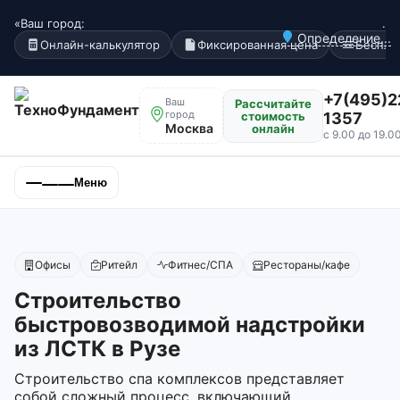
«Ваш город:
.
Определение...
Онлайн-калькулятор
Фиксированная цена
Беспла
+7(495)2
Ваш
Рассчитайте
город
стоимость
1357
Москва
онлайн
с 9.00 до 19.0
Меню
Офисы
Ритейл
Фитнес/СПА
Рестораны/кафе
Строительство
быстровозводимой надстройки
из ЛСТК в Рузе
Строительство спа комплексов представляет
собой сложный процесс, включающий