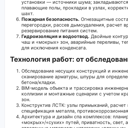
установки — источники шума; закладываются
плавающие полы, прокладки в узлах, коррект
шахт.
Пожарная безопасность.
Огнезащитные состав
перегородки, рассев дымоудаления, расчет в
резервирование питания систем.
Гидроизоляция и водоотвод.
Двойные контур
чаш и «мокрых» зон, аварийные переливы, те
для исключения конденсата.
Технология работ: от обследован
Обследование несущих конструкций и инжене
сканирование арматуры, шпуры для определе
бетона/кладки.
BIM-модель объекта и трассировка инженерны
коллизии и монтажные сценарии с учетом кр
зон.
Конструктив ЛСТК: узлы примыканий, расчет 
спецификация металла, противокоррозионная
Архитектура и дизайн спа комплексов: плани
«мокрых»/«сухих» путей, приватность, свет, 
отделочные материалы категории «влажные».