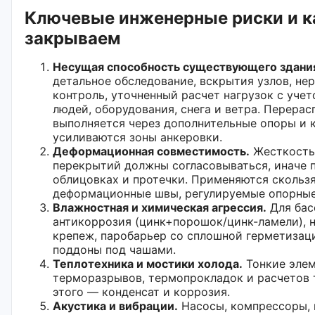
Ключевые инженерные риски и к
закрываем
Несущая способность существующего здани
детальное обследование, вскрытия узлов, н
контроль, уточненный расчет нагрузок с учет
людей, оборудования, снега и ветра. Перера
выполняется через дополнительные опоры и 
усиливаются зоны анкеровки.
Деформационная совместимость.
Жесткость
перекрытий должны согласовываться, иначе 
облицовках и протечки. Применяются скольз
деформационные швы, регулируемые опорные
Влажностная и химическая агрессия.
Для бас
антикоррозия (цинк+порошок/цинк-ламели),
крепеж, паробарьер со сплошной герметизац
поддоны под чашами.
Теплотехника и мостики холода.
Тонкие эле
терморазрывов, термопрокладок и расчетов 
этого — конденсат и коррозия.
Акустика и вибрации.
Насосы, компрессоры,