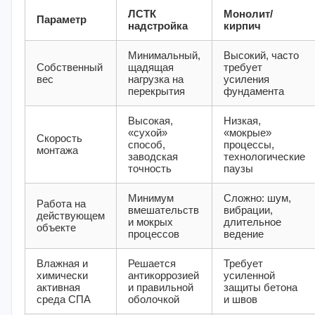
ЛСТК
Монолит/
Параметр
надстройка
кирпич
Минимальный,
Высокий, часто
Собственный
щадящая
требует
вес
нагрузка на
усиления
перекрытия
фундамента
Высокая,
Низкая,
«сухой»
«мокрые»
Скорость
способ,
процессы,
монтажа
заводская
технологические
точность
паузы
Минимум
Сложно: шум,
Работа на
вмешательств
вибрации,
действующем
и мокрых
длительное
объекте
процессов
ведение
Влажная и
Решается
Требует
химически
антикоррозией
усиленной
активная
и правильной
защиты бетона
среда СПА
оболочкой
и швов