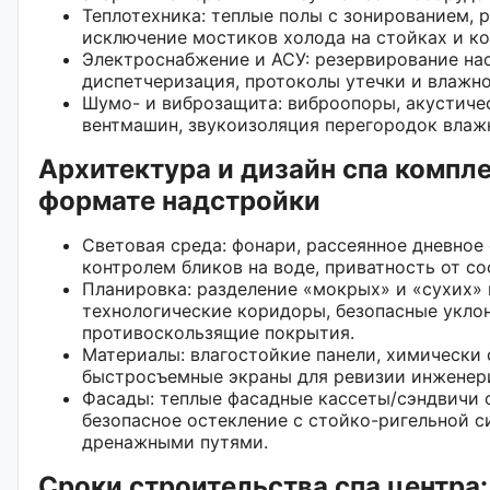
Теплотехника: теплые полы с зонированием, 
исключение мостиков холода на стойках и к
Электроснабжение и АСУ: резервирование нас
диспетчеризация, протоколы утечки и влажно
Шумо- и виброзащита: виброопоры, акустиче
вентмашин, звукоизоляция перегородок вла
Архитектура и дизайн спа компле
формате надстройки
Световая среда: фонари, рассеянное дневное
контролем бликов на воде, приватность от со
Планировка: разделение «мокрых» и «сухих» 
технологические коридоры, безопасные укло
противоскользящие покрытия.
Материалы: влагостойкие панели, химически 
быстросъемные экраны для ревизии инженер
Фасады: теплые фасадные кассеты/сэндвичи 
безопасное остекление с стойко-ригельной с
дренажными путями.
Сроки строительства спа центра: 