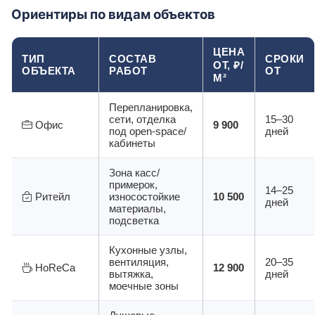
Ориентиры по видам объектов
ЦЕНА
ТИП
СОСТАВ
СРОКИ
ОТ, ₽/
ОБЪЕКТА
РАБОТ
ОТ
М²
Перепланировка,
сети, отделка
15–30
Офис
9 900
под open-space/
дней
кабинеты
Зона касс/
примерок,
14–25
Ритейл
износостойкие
10 500
дней
материалы,
подсветка
Кухонные узлы,
вентиляция,
20–35
HoReCa
12 900
вытяжка,
дней
моечные зоны