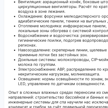
Вентиляция: аэрационный конёк, боковые што
циркуляционные вентиляторы. Расчёт по крат
воздуха в зоне лежания.
Охлаждение: форсунки мелкодисперсного ор
адиабатические панели, теники на выгульных 
Отопление молодняка: инфракрасные панели,
локальные зоны обогрева с системой контрол
Водоснабжение и водоочистка: резервирован
гигиенические поилки, подогрев водопровод
регионах.
Навозоудаление: скреперные линии, щелевые 
приемные лотки без застойных зон.
Доильные системы: молокопроводы, CIP-мойк
молока по группам.
Электроснабжение: АВР, распределение по к
некритическим нагрузкам, молниезащита.
Освещение: нормы освещённости по зонам, 
LED, управление по датчикам освещенности.
Опыт в сложных влажных средах переносим из с
направлений:
строительство бассейнов и банных 
инженерные системы для спа
научили нас исключа
конденсат и грибок за счёт правильной пароизоля