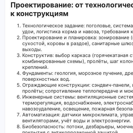
Проектирование: от технологиче
к конструкциям
Технологическое задание: поголовье, систем
удои, логистика корма и навоза, требования 
Проектирование и планировка: зонирование 
сухостой, коровы в раздое), санитарные шлю
выходы.
Конструктив: выбор каркаса (горячекатаная с
комбинированные схемы), пролёты, шаг колон
креплений.
Фундаменты: геология, морозное пучение, др
поверхностных вод.
Ограждающие конструкции: сэндвич-панели, 
пролёты; сопротивление теплопередаче и мо
Инженерные системы: вентиляционные систе
терморегуляция, водоснабжение, электросна
навозоудаление, освещение, пожарная безопа
Автоматизация: датчики микроклимата, упра
вентиляторами, учёт воды и электроэнергии.
Биобезопасность: потоки, дезбарьеры, моечн
покрытия с антикоррозионной защитой.