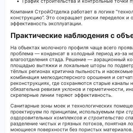
График строительства и контрольные точки п
Компания СтройОтделка работает в логике “техно
конструкцию”. Это сокращает риски переделок и 
эффективность эксплуатации.
Практические наблюдения с объ
На объектах молочного профиля чаще всего прояв
проблема — конденсат в холодный период из-за н
влагоотделения стада. Решение — аэрационный ко
площадью вытяжки и локальные шторы по подветр
тёплых регионах критична пыльность и насекомые
комбинация мелкодисперсного орошения и сетчат
реконструкциях, где сохраняются старые каналы н
обязательна ревизия уклонов и герметичности, ин
скреперные линии теряют эффективность.
Санитарные зоны моек и технологических помещ
проектируем по принципам, используемым при
ст
оздоровительных комплексов
и
строительство сп
разделение чистых и грязных потоков, понятная ло
моющиеся поверхности без пористых материалов.