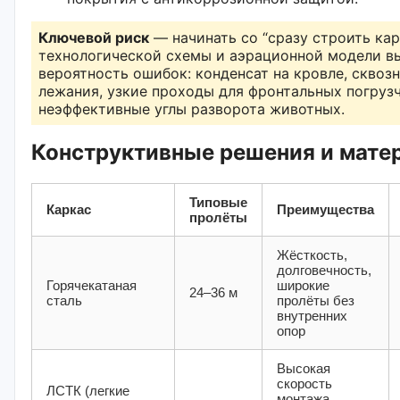
Ключевой риск
— начинать со “сразу строить карк
технологической схемы и аэрационной модели в
вероятность ошибок: конденсат на кровле, сквозн
лежания, узкие проходы для фронтальных погруз
неэффективные углы разворота животных.
Конструктивные решения и мате
Типовые
Каркас
Преимущества
пролёты
Жёсткость,
долговечность,
Горячекатаная
широкие
24–36 м
сталь
пролёты без
внутренних
опор
Высокая
скорость
ЛСТК (легкие
монтажа,