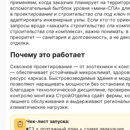
применяем, когда заказчик планирует на террито
вспомогательный бытблок уровня «мини-СПА» для
в
проектирование и строительство спа под ключ
п
адаптировать инженерные узлы. Если кто-то орие
запросы вроде «
заказать строительство спа комп
строительства спа комплекса
», важно понимать: в
приоритет — санитария и долговечность, а не дек
отделки.
Почему это работает
Сквозное проектирование — от зоотехники к конс
— обеспечивает устойчивый микроклимат, здоров
ресурс каркаса. Быстровозводимые здания и мод
позволяют наращивать мощности без остановки п
Благодаря технологической дисциплине, проверен
контролю монтажа СтройОтделка сдаёт фермы, ко
лишнего обслуживания и выдерживают региональ
климатические нагрузки.
Чек-лист запуска:
ТЗ + поэтажный план + схема эвакуации