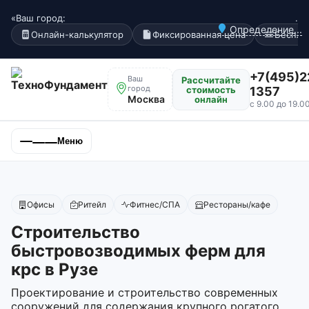
«Ваш город:
.
Определение...
Онлайн-калькулятор
Фиксированная цена
Беспла
+7(495)2
Ваш
Рассчитайте
город
стоимость
1357
Москва
онлайн
с 9.00 до 19.0
Меню
Офисы
Ритейл
Фитнес/СПА
Рестораны/кафе
Строительство
быстровозводимых ферм для
крс в Рузе
Проектирование и строительство современных
сооружений для содержания крупного рогатого