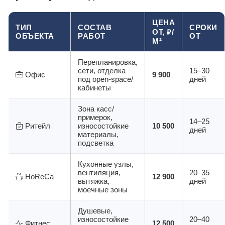
ЦЕНА
ТИП
СОСТАВ
СРОКИ
ОТ, ₽/
ОБЪЕКТА
РАБОТ
ОТ
М²
Перепланировка,
сети, отделка
15–30
Офис
9 900
под open-space/
дней
кабинеты
Зона касс/
примерок,
14–25
Ритейл
износостойкие
10 500
дней
материалы,
подсветка
Кухонные узлы,
вентиляция,
20–35
HoReCa
12 900
вытяжка,
дней
моечные зоны
Душевые,
износостойкие
20–40
Фитнес
12 500