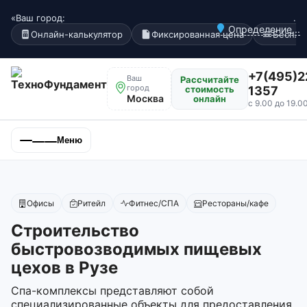
«Ваш город:
.
Определение...
Онлайн-калькулятор
Фиксированная цена
Беспла
+7(495)2
Ваш
Рассчитайте
город
стоимость
1357
Москва
онлайн
с 9.00 до 19.0
Меню
Офисы
Ритейл
Фитнес/СПА
Рестораны/кафе
Строительство
быстровозводимых пищевых
цехов в Рузе
Спа-комплексы представляют собой
специализированные объекты для предоставления