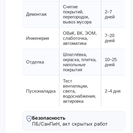
Снятие
покрытий,
2–7
Демонтаж
перегородок,
дней
вывоз мусора
ОВиК, ВК, ЭОМ,
7–20
Инженерия
слаботочка,
дней
автоматика
Шпатлёвка,
окраска, плитка,
10–25
Отделка
напольные
дней
покрытия
Тест
вентиляции,
Пусконаладка
света,
2–4 дня
водоснабжения,
актировка
Безопасность
ПБ/СанПиН, акт скрытых работ