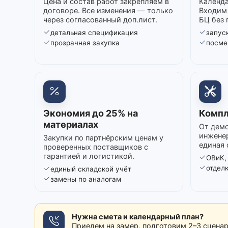
Цена и состав работ закрепляем в
Календа
договоре. Все изменения — только
Входим 
через согласованный доп.лист.
БЦ без 
детальная спецификация
запуск
прозрачная закупка
посме
Экономия до 25% на
Компл
материалах
От демо
инжене
Закупки по партнёрским ценам у
единая 
проверенных поставщиков с
гарантией и логистикой.
ОВиК,
отдел
единый складской учёт
замены по аналогам
Нужна смета и календарный план?
Приедем на замер, подготовим 2–3 сцена