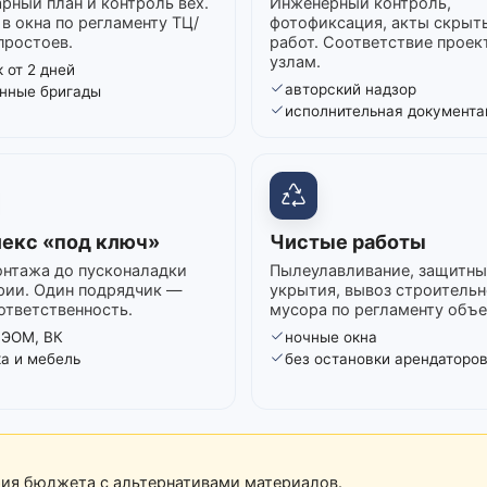
рный план и контроль вех.
Инженерный контроль,
в окна по регламенту ТЦ/
фотофиксация, акты скрыт
простоев.
работ. Соответствие проек
узлам.
 от 2 дней
авторский надзор
нные бригады
исполнительная документа
екс «под ключ»
Чистые работы
нтажа до пусконаладки
Пылеулавливание, защитны
рии. Один подрядчик —
укрытия, вывоз строительн
ответственность.
мусора по регламенту объе
 ЭОМ, ВК
ночные окна
ка и мебель
без остановки арендаторо
рия бюджета с альтернативами материалов.