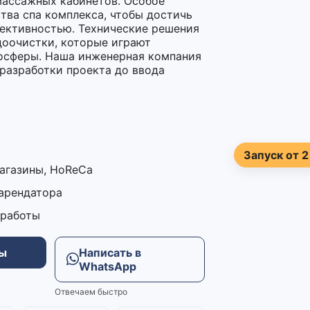
массажных кабинетов. Особое
тва спа комплекса, чтобы достичь
ективностью. Технические решения
доочистки, которые играют
мосферы. Наша инженерная компания
 разработки проекта до ввода
Запуск от 2
магазины, HoReCa
 арендатора
 работы
ны
Написать в
WhatsApp
Отвечаем быстро