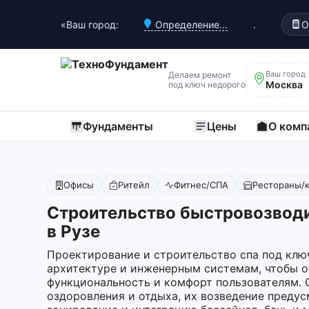
«Ваш город:
Определение...
.
О
Ваш город
Делаем ремонт
Москва
под ключ недорого
Фундаменты
Цены
О комп
Офисы
Ритейл
Фитнес/СПА
Рестораны/
Строительство быстровозвод
в Рузе
Проектирование и строительство спа под клю
архитектуре и инженерным системам, чтобы 
функциональность и комфорт пользователям. 
оздоровления и отдыха, их возведение преду