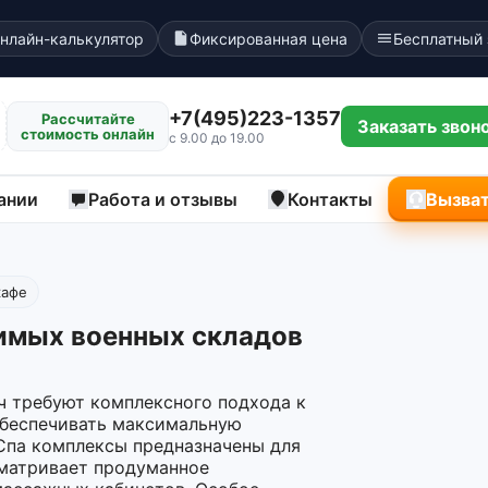
нлайн-калькулятор
Фиксированная цена
Бесплатный
+7(495)223-1357
Рассчитайте
Заказать звон
стоимость онлайн
с 9.00 до 19.00
ании
Работа и отзывы
Контакты
Вызват
кафе
имых военных складов
ч требуют комплексного подхода к
обеспечивать максимальную
Спа комплексы предназначены для
сматривает продуманное