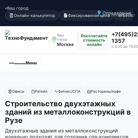
«Ваш город:
.
Определение...
Онлайн-калькулятор
Фиксированная цена
Беспла
+7(495)2
Ваш
Рассчитайте
город
стоимость
1357
Москва
онлайн
с 9.00 до 19.0
Меню
Офисы
Ритейл
Фитнес/СПА
Рестораны/кафе
Строительство двухэтажных
зданий из металлоконструкций в
Рузе
Двухэтажные здания из металлоконструкций
идеально подходят для создания спа-комплексов,