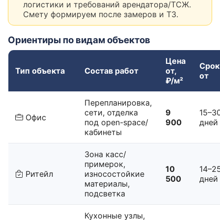
логистики и требований арендатора/ТСЖ.
Смету формируем после замеров и ТЗ.
Ориентиры по видам объектов
Цена
Срок
Тип объекта
Состав работ
от,
от
₽/м²
Перепланировка,
сети, отделка
9
15–3
Офис
под open-space/
900
дней
кабинеты
Зона касс/
примерок,
10
14–2
Ритейл
износостойкие
500
дней
материалы,
подсветка
Кухонные узлы,