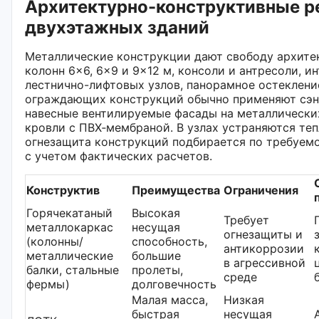
Архитектурно-конструктивные р
двухэтажных зданий
Металлические конструкции дают свободу архитек
колонн 6×6, 6×9 и 9×12 м, консоли и антресоли, и
лестнично-лифтовых узлов, панорамное остеклени
ограждающих конструкций обычно применяют сэнд
навесные вентилируемые фасады на металлически
кровли с ПВХ‑мембраной. В узлах устраняются теп
огнезащита конструкций подбирается по требуемо
с учетом фактических расчетов.
Конструктив
Преимущества
Ограничения
Горячекатаный
Высокая
Требует
металлокаркас
несущая
огнезащиты и
(колонны/
способность,
антикоррозии
металлические
большие
в агрессивной
балки, стальные
пролеты,
среде
фермы)
долговечность
Малая масса,
Низкая
быстрая
несущая