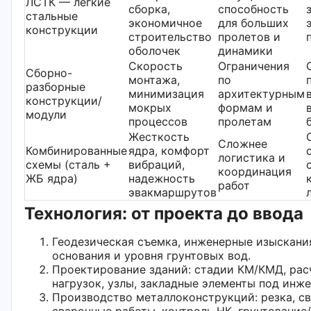
ЛСТК — легкие
сборка,
способность
стальные
экономичное
для больших
конструкции
строительство
пролетов и
оболочек
динамики
Скорость
Ограничения
Сборно-
монтажа,
по
разборные
минимизация
архитектурным
конструкции/
мокрых
формам и
модули
процессов
пролетам
Жесткость
Сложнее
Комбинированные
ядра, комфорт
логистика и
схемы (сталь +
вибраций,
координация
ЖБ ядра)
надежность
работ
эвакмаршрутов
Технология: от проекта до ввода
Геодезическая съемка, инженерные изыскани
основания и уровня грунтовых вод.
Проектирование зданий: стадии КМ/КМД, рас
нагрузок, узлы, закладные элементы под инж
Производство металлоконструкций: резка, св
сварочные работы, контроль НК, грунтование