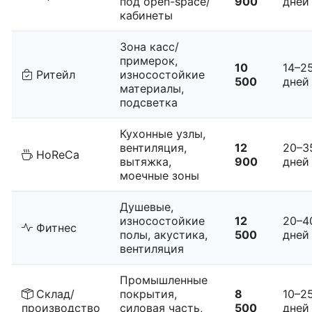
под open-space/
900
дней
кабинеты
Зона касс/
примерок,
10
14–2
Ритейл
износостойкие
500
дней
материалы,
подсветка
Кухонные узлы,
вентиляция,
12
20–3
HoReCa
вытяжка,
900
дней
моечные зоны
Душевые,
износостойкие
12
20–4
Фитнес
полы, акустика,
500
дней
вентиляция
Промышленные
Склад/
покрытия,
8
10–2
производство
силовая часть,
500
дней