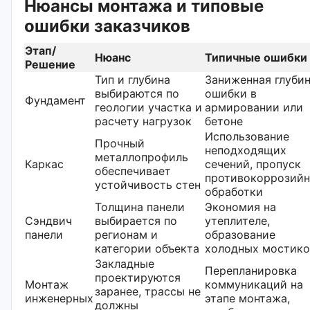
Нюансы монтажа и типовые
ошибки заказчиков
Этап/
Нюанс
Типичные ошибки
Решение
Тип и глубина
Заниженная глубин
выбираются по
ошибки в
Фундамент
геологии участка и
армировании или
расчету нагрузок
бетоне
Использование
Прочный
неподходящих
металлопрофиль
Каркас
сечений, пропуск
обеспечивает
противокоррозий
устойчивость стен
обработки
Толщина панели
Экономия на
Сэндвич
выбирается по
утеплителе,
панели
регионам и
образование
категории объекта
холодных мостико
Закладные
Перепланировка
проектируются
Монтаж
коммуникаций на
заранее, трассы не
инженерных
этапе монтажа,
должны